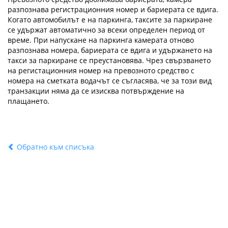
разпознава регистрационния номер и бариерата се вдига.
Когато автомобилът е на паркинга, таксите за паркиране
се удържат автоматично за всеки определен период от
време. При напускане на паркинга камерата отново
разпознава номера, бариерата се вдига и удържането на
такси за паркиране се преустановява. Чрез свързването
на регистационния номер на превозното средство с
номера на сметката водачът се съгласява, че за този вид
транзакции няма да се изисква потвърждение на
плащането.
Обратно към списъка