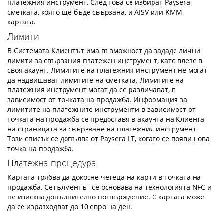
платежния инструмент. След това се избират Paysera
сметката, която ще бъде свързана, и AISV или KMM
картата.
Лимити
В Системата Клиентът има възможност да зададе лични
лимити за свързания платежен инструмент, като влезе в
своя акаунт. Лимитите на платежния инструмент не могат
да надвишават лимитите на сметката. Лимитите на
платежния инструмент могат да се различават, в
зависимост от точката на продажба. Информация за
лимитите на платежните инструменти в зависимост от
точката на продажба се предоставя в акаунта на Клиента
на страницата за свързване на платежния инструмент.
Този списък се допълва от Paysera LT, когато се появи нова
точка на продажба.
Платежна процедура
Картата трябва да докосне четеца на карти в точката на
продажба. Сетълментът се основава на технологията NFC и
не изисква допълнително потвърждение. С картата може
да се изразходват до 10 евро на ден.