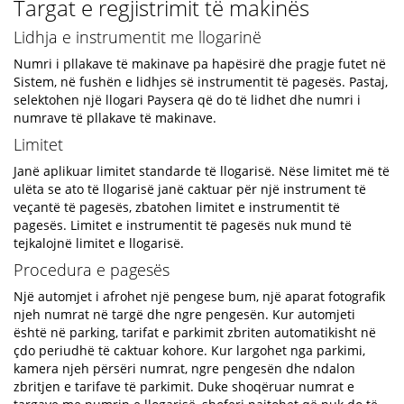
Targat e regjistrimit të makinës
Lidhja e instrumentit me llogarinë
Numri i pllakave të makinave pa hapësirë dhe pragje futet në
Sistem, në fushën e lidhjes së instrumentit të pagesës. Pastaj,
selektohen një llogari Paysera që do të lidhet dhe numri i
numrave të pllakave të makinave.
Limitet
Janë aplikuar limitet standarde të llogarisë. Nëse limitet më të
ulëta se ato të llogarisë janë caktuar për një instrument të
veçantë të pagesës, zbatohen limitet e instrumentit të
pagesës. Limitet e instrumentit të pagesës nuk mund të
tejkalojnë limitet e llogarisë.
Procedura e pagesës
Një automjet i afrohet një pengese bum, një aparat fotografik
njeh numrat në targë dhe ngre pengesën. Kur automjeti
është në parking, tarifat e parkimit zbriten automatikisht në
çdo periudhë të caktuar kohore. Kur largohet nga parkimi,
kamera njeh përsëri numrat, ngre pengesën dhe ndalon
zbritjen e tarifave të parkimit. Duke shoqëruar numrat e