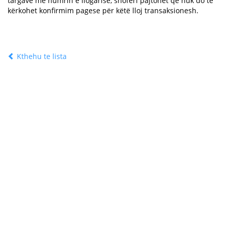
targave me numrin e llogarisë, shoferi pajtohet që nuk do të
kërkohet konfirmim pagese për këtë lloj transaksionesh.
Kthehu te lista