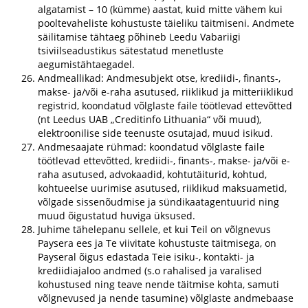
algatamist – 10 (kümme) aastat, kuid mitte vähem kui
pooltevaheliste kohustuste täieliku täitmiseni. Andmete
säilitamise tähtaeg põhineb Leedu Vabariigi
tsiviilseadustikus sätestatud menetluste
aegumistähtaegadel.
Andmeallikad: Andmesubjekt otse, krediidi-, finants-,
makse- ja/või e-raha asutused, riiklikud ja mitteriiklikud
registrid, koondatud võlglaste faile töötlevad ettevõtted
(nt Leedus UAB „Creditinfo Lithuania“ või muud),
elektroonilise side teenuste osutajad, muud isikud.
Andmesaajate rühmad: koondatud võlglaste faile
töötlevad ettevõtted, krediidi-, finants-, makse- ja/või e-
raha asutused, advokaadid, kohtutäiturid, kohtud,
kohtueelse uurimise asutused, riiklikud maksuametid,
võlgade sissenõudmise ja sündikaatagentuurid ning
muud õigustatud huviga üksused.
Juhime tähelepanu sellele, et kui Teil on võlgnevus
Paysera ees ja Te viivitate kohustuste täitmisega, on
Payseral õigus edastada Teie isiku-, kontakti- ja
krediidiajaloo andmed (s.o rahalised ja varalised
kohustused ning teave nende täitmise kohta, samuti
võlgnevused ja nende tasumine) võlglaste andmebaase