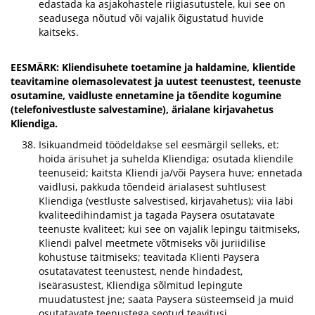
edastada ka asjakohastele riigiasutustele, kui see on
seadusega nõutud või vajalik õigustatud huvide
kaitseks.
EESMÄRK: Kliendisuhete toetamine ja haldamine, klientide
teavitamine olemasolevatest ja uutest teenustest, teenuste
osutamine, vaidluste ennetamine ja tõendite kogumine
(telefonivestluste salvestamine), ärialane kirjavahetus
Kliendiga.
Isikuandmeid töödeldakse sel eesmärgil selleks, et:
hoida ärisuhet ja suhelda Kliendiga; osutada kliendile
teenuseid; kaitsta Kliendi ja/või Paysera huve; ennetada
vaidlusi, pakkuda tõendeid ärialasest suhtlusest
Kliendiga (vestluste salvestised, kirjavahetus); viia läbi
kvaliteedihindamist ja tagada Paysera osutatavate
teenuste kvaliteet; kui see on vajalik lepingu täitmiseks,
Kliendi palvel meetmete võtmiseks või juriidilise
kohustuse täitmiseks; teavitada Klienti Paysera
osutatavatest teenustest, nende hindadest,
iseärasustest, Kliendiga sõlmitud lepingute
muudatustest jne; saata Paysera süsteemseid ja muid
osutatavate teenustega seotud teavitusi.