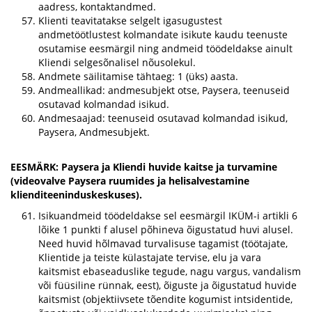
aadress, kontaktandmed.
Klienti teavitatakse selgelt igasugustest
andmetöötlustest kolmandate isikute kaudu teenuste
osutamise eesmärgil ning andmeid töödeldakse ainult
Kliendi selgesõnalisel nõusolekul.
Andmete säilitamise tähtaeg: 1 (üks) aasta.
Andmeallikad: andmesubjekt otse, Paysera, teenuseid
osutavad kolmandad isikud.
Andmesaajad: teenuseid osutavad kolmandad isikud,
Paysera, Andmesubjekt.
EESMÄRK: Paysera ja Kliendi huvide kaitse ja turvamine
(videovalve Paysera ruumides ja helisalvestamine
klienditeeninduskeskuses).
Isikuandmeid töödeldakse sel eesmärgil IKÜM-i artikli 6
lõike 1 punkti f alusel põhineva õigustatud huvi alusel.
Need huvid hõlmavad turvalisuse tagamist (töötajate,
Klientide ja teiste külastajate tervise, elu ja vara
kaitsmist ebaseaduslike tegude, nagu vargus, vandalism
või füüsiline rünnak, eest), õiguste ja õigustatud huvide
kaitsmist (objektiivsete tõendite kogumist intsidentide,