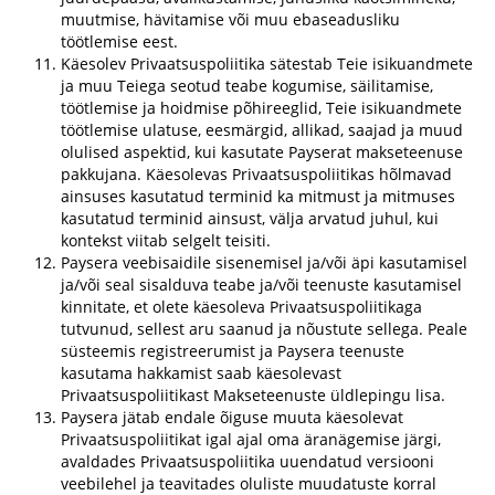
muutmise, hävitamise või muu ebaseadusliku
töötlemise eest.
Käesolev Privaatsuspoliitika sätestab Teie isikuandmete
ja muu Teiega seotud teabe kogumise, säilitamise,
töötlemise ja hoidmise põhireeglid, Teie isikuandmete
töötlemise ulatuse, eesmärgid, allikad, saajad ja muud
olulised aspektid, kui kasutate Payserat makseteenuse
pakkujana. Käesolevas Privaatsuspoliitikas hõlmavad
ainsuses kasutatud terminid ka mitmust ja mitmuses
kasutatud terminid ainsust, välja arvatud juhul, kui
kontekst viitab selgelt teisiti.
Paysera veebisaidile sisenemisel ja/või äpi kasutamisel
ja/või seal sisalduva teabe ja/või teenuste kasutamisel
kinnitate, et olete käesoleva Privaatsuspoliitikaga
tutvunud, sellest aru saanud ja nõustute sellega. Peale
süsteemis registreerumist ja Paysera teenuste
kasutama hakkamist saab käesolevast
Privaatsuspoliitikast Makseteenuste üldlepingu lisa.
Paysera jätab endale õiguse muuta käesolevat
Privaatsuspoliitikat igal ajal oma äranägemise järgi,
avaldades Privaatsuspoliitika uuendatud versiooni
veebilehel ja teavitades oluliste muudatuste korral