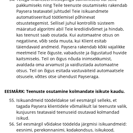
pakkumiseks ning Teile teenuste osutamiseks rakendab
Paysera teatavatel juhtudel Teie isikuandmete
automatiseeritud töötlemisel põhinevat
otsustetegemist. Sellisel juhul kontrollib süsteem
määratud algoritmi abil Teie krediidivõimet ja hindab,
kas teenust saab osutada. Kui automaatne otsus on
negatiivne, võib seda muuta, kui Klient esitab
täiendavaid andmeid. Paysera rakendab kõiki vajalikke
meetmeid Teie õiguste, vabaduste ja õigustatud huvide
kaitsmiseks. Teil on õigus nõuda inimsekkumist,
avaldada oma arvamust ja vaidlustada automaatne
otsus. Teil on õigus esitada vastuväiteid automaatsele
otsusele, võttes otse ühendust Payseraga.
EESMÄRK: Teenuste osutamine kolmandate isikute kaudu.
Isikuandmeid töödeldakse sel eesmärgil selleks, et
tagada Paysera klientidele võimalikult lai teenuste valik,
kusjuures teatavaid teenuseid osutavad kolmandad
isikud.
Sel eesmärgil võidakse töödelda järgmisi isikuandmeid:
eesnimi, perekonnanimi, kodakondsus, isikukood,