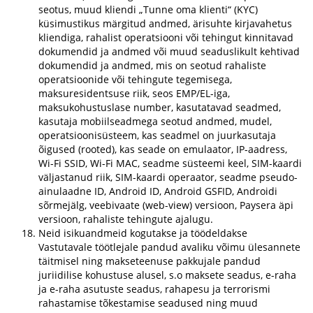
seotus, muud kliendi „Tunne oma klienti“ (KYC)
küsimustikus märgitud andmed, ärisuhte kirjavahetus
kliendiga, rahalist operatsiooni või tehingut kinnitavad
dokumendid ja andmed või muud seaduslikult kehtivad
dokumendid ja andmed, mis on seotud rahaliste
operatsioonide või tehingute tegemisega,
maksuresidentsuse riik, seos EMP/EL-iga,
maksukohustuslase number, kasutatavad seadmed,
kasutaja mobiilseadmega seotud andmed, mudel,
operatsioonisüsteem, kas seadmel on juurkasutaja
õigused (rooted), kas seade on emulaator, IP-aadress,
Wi-Fi SSID, Wi-Fi MAC, seadme süsteemi keel, SIM-kaardi
väljastanud riik, SIM-kaardi operaator, seadme pseudo-
ainulaadne ID, Android ID, Android GSFID, Androidi
sõrmejälg, veebivaate (web-view) versioon, Paysera äpi
versioon, rahaliste tehingute ajalugu.
Neid isikuandmeid kogutakse ja töödeldakse
Vastutavale töötlejale pandud avaliku võimu ülesannete
täitmisel ning makseteenuse pakkujale pandud
juriidilise kohustuse alusel, s.o maksete seadus, e-raha
ja e-raha asutuste seadus, rahapesu ja terrorismi
rahastamise tõkestamise seadused ning muud