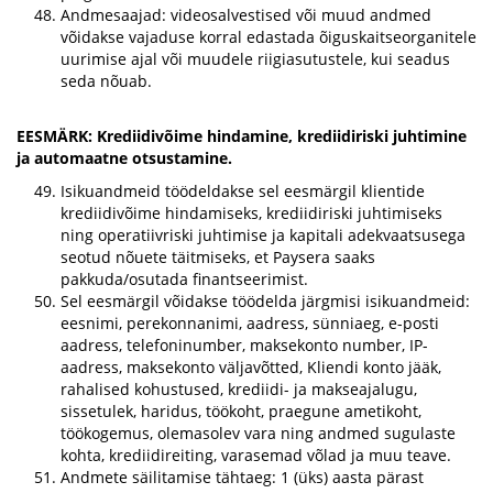
Andmesaajad: videosalvestised või muud andmed
võidakse vajaduse korral edastada õiguskaitseorganitele
uurimise ajal või muudele riigiasutustele, kui seadus
seda nõuab.
EESMÄRK: Krediidivõime hindamine, krediidiriski juhtimine
ja automaatne otsustamine.
Isikuandmeid töödeldakse sel eesmärgil klientide
krediidivõime hindamiseks, krediidiriski juhtimiseks
ning operatiivriski juhtimise ja kapitali adekvaatsusega
seotud nõuete täitmiseks, et Paysera saaks
pakkuda/osutada finantseerimist.
Sel eesmärgil võidakse töödelda järgmisi isikuandmeid:
eesnimi, perekonnanimi, aadress, sünniaeg, e-posti
aadress, telefoninumber, maksekonto number, IP-
aadress, maksekonto väljavõtted, Kliendi konto jääk,
rahalised kohustused, krediidi- ja makseajalugu,
sissetulek, haridus, töökoht, praegune ametikoht,
töökogemus, olemasolev vara ning andmed sugulaste
kohta, krediidireiting, varasemad võlad ja muu teave.
Andmete säilitamise tähtaeg: 1 (üks) aasta pärast