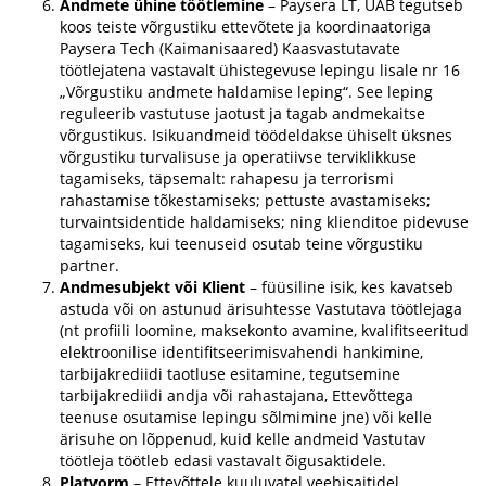
Andmete ühine töötlemine
– Paysera LT, UAB tegutseb
koos teiste võrgustiku ettevõtete ja koordinaatoriga
Paysera Tech (Kaimanisaared) Kaasvastutavate
töötlejatena vastavalt ühistegevuse lepingu lisale nr 16
„Võrgustiku andmete haldamise leping“. See leping
reguleerib vastutuse jaotust ja tagab andmekaitse
võrgustikus. Isikuandmeid töödeldakse ühiselt üksnes
võrgustiku turvalisuse ja operatiivse terviklikkuse
tagamiseks, täpsemalt: rahapesu ja terrorismi
rahastamise tõkestamiseks; pettuste avastamiseks;
turvaintsidentide haldamiseks; ning klienditoe pidevuse
tagamiseks, kui teenuseid osutab teine võrgustiku
partner.
Andmesubjekt või Klient
– füüsiline isik, kes kavatseb
astuda või on astunud ärisuhtesse Vastutava töötlejaga
(nt profiili loomine, maksekonto avamine, kvalifitseeritud
elektroonilise identifitseerimisvahendi hankimine,
tarbijakrediidi taotluse esitamine, tegutsemine
tarbijakrediidi andja või rahastajana, Ettevõttega
teenuse osutamise lepingu sõlmimine jne) või kelle
ärisuhe on lõppenud, kuid kelle andmeid Vastutav
töötleja töötleb edasi vastavalt õigusaktidele.
Platvorm
– Ettevõttele kuuluvatel veebisaitidel