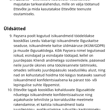
majutatav tarkvaralahendus, mille on välja töötanud
Ettevõte ja mida kasutatakse Ettevõtte teenuste
osutamiseks.
Üldsätted
Paysera poolt kogutud isikuandmeid töödeldakse
kooskõlas Leedu Vabariigi isikuandmete õiguskaitse
seaduse, isikuandmete kaitse üldmääruse (IKÜM/GDPR)
ja muude õigusaktidega. Kõik Paysera nimel tegutsevad
isikud, esindajad ja esindajate töötajad, kellel on
juurdepääs Kliendi andmetega süsteemidele, pääsevad
neile juurde üksnes oma tööülesannete täitmiseks,
omades selliseks juurdepääsuks seaduslikku alust, ning
nad on kohustatud hoidma töö käigus teatavaks saanud
isikuandmeid konfidentsiaalsena ka pärast töö- või
lepingulise suhte lõppemist.
Ettevõte tagab kooskõlas kohalduvate õigusaktide
nõuetega isikuandmete konfidentsiaalsuse ning
asjakohaste tehniliste ja korralduslike meetmete
rakendamise, et kaitsta isikuandmeid loata
juurdepääsu, avalikustamise, juhusliku kaotsimineku,