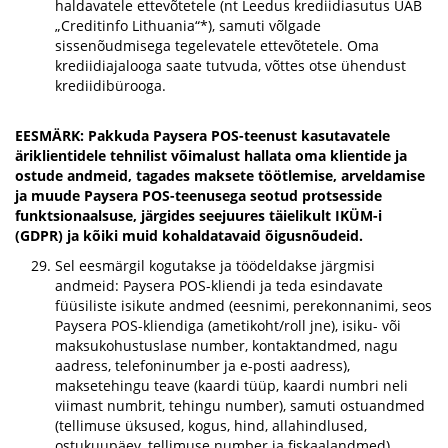
haldavatele ettevõtetele (nt Leedus krediidiasutus UAB
„Creditinfo Lithuania“*), samuti võlgade
sissenõudmisega tegelevatele ettevõtetele. Oma
krediidiajalooga saate tutvuda, võttes otse ühendust
krediidibürooga.
EESMÄRK: Pakkuda Paysera POS-teenust kasutavatele
äriklientidele tehnilist võimalust hallata oma klientide ja
ostude andmeid, tagades maksete töötlemise, arveldamise
ja muude Paysera POS-teenusega seotud protsesside
funktsionaalsuse, järgides seejuures täielikult IKÜM-i
(GDPR) ja kõiki muid kohaldatavaid õigusnõudeid.
Sel eesmärgil kogutakse ja töödeldakse järgmisi
andmeid: Paysera POS-kliendi ja teda esindavate
füüsiliste isikute andmed (eesnimi, perekonnanimi, seos
Paysera POS-kliendiga (ametikoht/roll jne), isiku- või
maksukohustuslase number, kontaktandmed, nagu
aadress, telefoninumber ja e-posti aadress),
maksetehingu teave (kaardi tüüp, kaardi numbri neli
viimast numbrit, tehingu number), samuti ostuandmed
(tellimuse üksused, kogus, hind, allahindlused,
ostukuupäev, tellimuse number ja fiskaalandmed).