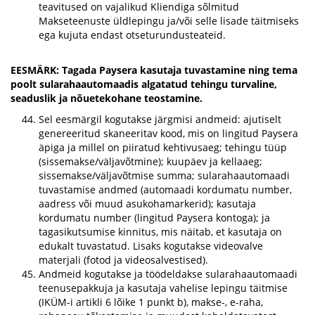
teavitused on vajalikud Kliendiga sõlmitud
Makseteenuste üldlepingu ja/või selle lisade täitmiseks
ega kujuta endast otseturundusteateid.
EESMÄRK: Tagada Paysera kasutaja tuvastamine ning tema
poolt sularahaautomaadis algatatud tehingu turvaline,
seaduslik ja nõuetekohane teostamine.
Sel eesmärgil kogutakse järgmisi andmeid: ajutiselt
genereeritud skaneeritav kood, mis on lingitud Paysera
äpiga ja millel on piiratud kehtivusaeg; tehingu tüüp
(sissemakse/väljavõtmine); kuupäev ja kellaaeg;
sissemakse/väljavõtmise summa; sularahaautomaadi
tuvastamise andmed (automaadi kordumatu number,
aadress või muud asukohamarkerid); kasutaja
kordumatu number (lingitud Paysera kontoga); ja
tagasikutsumise kinnitus, mis näitab, et kasutaja on
edukalt tuvastatud. Lisaks kogutakse videovalve
materjali (fotod ja videosalvestised).
Andmeid kogutakse ja töödeldakse sularahaautomaadi
teenusepakkuja ja kasutaja vahelise lepingu täitmise
(IKÜM-i artikli 6 lõike 1 punkt b), makse-, e-raha,