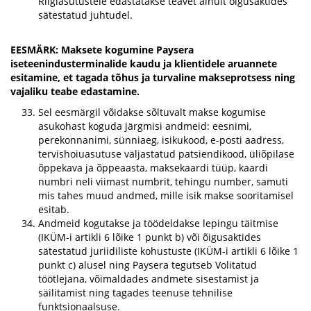
Riigiasutustele edastatakse teavet ainult õigusaktides
sätestatud juhtudel.
EESMÄRK: Maksete kogumine Paysera
iseteenindusterminalide kaudu ja klientidele aruannete
esitamine, et tagada tõhus ja turvaline makseprotsess ning
vajaliku teabe edastamine.
Sel eesmärgil võidakse sõltuvalt makse kogumise
asukohast koguda järgmisi andmeid: eesnimi,
perekonnanimi, sünniaeg, isikukood, e-posti aadress,
tervishoiuasutuse väljastatud patsiendikood, üliõpilase
õppekava ja õppeaasta, maksekaardi tüüp, kaardi
numbri neli viimast numbrit, tehingu number, samuti
mis tahes muud andmed, mille isik makse sooritamisel
esitab.
Andmeid kogutakse ja töödeldakse lepingu täitmise
(IKÜM-i artikli 6 lõike 1 punkt b) või õigusaktides
sätestatud juriidiliste kohustuste (IKÜM-i artikli 6 lõike 1
punkt c) alusel ning Paysera tegutseb Volitatud
töötlejana, võimaldades andmete sisestamist ja
säilitamist ning tagades teenuse tehnilise
funktsionaalsuse.