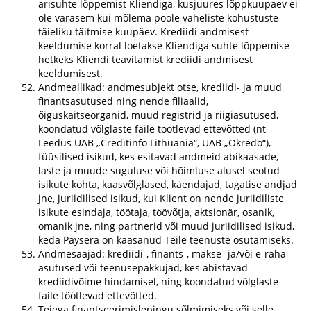
ärisuhte lõppemist Kliendiga, kusjuures lõppkuupäev ei
ole varasem kui mõlema poole vaheliste kohustuste
täieliku täitmise kuupäev. Krediidi andmisest
keeldumise korral loetakse Kliendiga suhte lõppemise
hetkeks Kliendi teavitamist krediidi andmisest
keeldumisest.
Andmeallikad: andmesubjekt otse, krediidi- ja muud
finantsasutused ning nende filiaalid,
õiguskaitseorganid, muud registrid ja riigiasutused,
koondatud võlglaste faile töötlevad ettevõtted (nt
Leedus UAB „Creditinfo Lithuania“, UAB „Okredo“),
füüsilised isikud, kes esitavad andmeid abikaasade,
laste ja muude suguluse või hõimluse alusel seotud
isikute kohta, kaasvõlglased, käendajad, tagatise andjad
jne, juriidilised isikud, kui Klient on nende juriidiliste
isikute esindaja, töötaja, töövõtja, aktsionär, osanik,
omanik jne, ning partnerid või muud juriidilised isikud,
keda Paysera on kaasanud Teile teenuste osutamiseks.
Andmesaajad: krediidi-, finants-, makse- ja/või e-raha
asutused või teenusepakkujad, kes abistavad
krediidivõime hindamisel, ning koondatud võlglaste
faile töötlevad ettevõtted.
Teiega finantseerimislepingu sõlmimiseks või selle