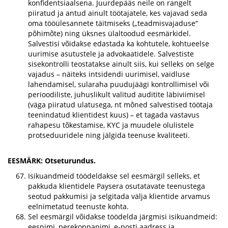
konfidentsiaalsena. Juurdepääs neile on rangelt
piiratud ja antud ainult töötajatele, kes vajavad seda
oma tööülesannete täitmiseks („teadmisvajaduse“
põhimõte) ning üksnes ülaltoodud eesmärkidel.
Salvestisi võidakse edastada ka kohtutele, kohtueelse
uurimise asutustele ja advokaatidele. Salvestiste
sisekontrolli teostatakse ainult siis, kui selleks on selge
vajadus – näiteks intsidendi uurimisel, vaidluse
lahendamisel, sularaha puudujäägi kontrollimisel või
perioodiliste, juhuslikult valitud auditite läbiviimisel
(väga piiratud ulatusega, nt mõned salvestised töötaja
teenindatud klientidest kuus) – et tagada vastavus
rahapesu tõkestamise, KYC ja muudele olulistele
protseduuridele ning jälgida teenuse kvaliteeti.
EESMÄRK: Otseturundus.
Isikuandmeid töödeldakse sel eesmärgil selleks, et
pakkuda klientidele Paysera osutatavate teenustega
seotud pakkumisi ja selgitada välja klientide arvamus
eelnimetatud teenuste kohta.
Sel eesmärgil võidakse töödelda järgmisi isikuandmeid:
eesnimi, perekonnanimi, e-posti aadress ja