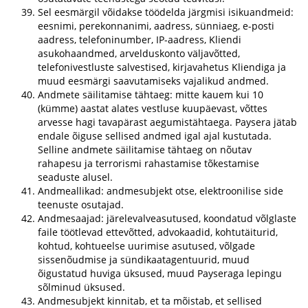
Sel eesmärgil võidakse töödelda järgmisi isikuandmeid:
eesnimi, perekonnanimi, aadress, sünniaeg, e-posti
aadress, telefoninumber, IP-aadress, Kliendi
asukohaandmed, arvelduskonto väljavõtted,
telefonivestluste salvestised, kirjavahetus Kliendiga ja
muud eesmärgi saavutamiseks vajalikud andmed.
Andmete säilitamise tähtaeg: mitte kauem kui 10
(kümme) aastat alates vestluse kuupäevast, võttes
arvesse hagi tavapärast aegumistähtaega. Paysera jätab
endale õiguse sellised andmed igal ajal kustutada.
Selline andmete säilitamise tähtaeg on nõutav
rahapesu ja terrorismi rahastamise tõkestamise
seaduste alusel.
Andmeallikad: andmesubjekt otse, elektroonilise side
teenuste osutajad.
Andmesaajad: järelevalveasutused, koondatud võlglaste
faile töötlevad ettevõtted, advokaadid, kohtutäiturid,
kohtud, kohtueelse uurimise asutused, võlgade
sissenõudmise ja sündikaatagentuurid, muud
õigustatud huviga üksused, muud Payseraga lepingu
sõlminud üksused.
Andmesubjekt kinnitab, et ta mõistab, et sellised