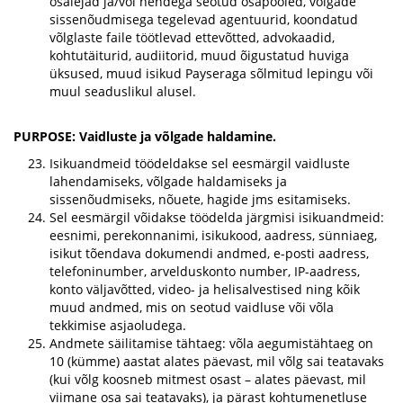
osalejad ja/või nendega seotud osapooled, võlgade
sissenõudmisega tegelevad agentuurid, koondatud
võlglaste faile töötlevad ettevõtted, advokaadid,
kohtutäiturid, audiitorid, muud õigustatud huviga
üksused, muud isikud Payseraga sõlmitud lepingu või
muul seaduslikul alusel.
PURPOSE: Vaidluste ja võlgade haldamine.
Isikuandmeid töödeldakse sel eesmärgil vaidluste
lahendamiseks, võlgade haldamiseks ja
sissenõudmiseks, nõuete, hagide jms esitamiseks.
Sel eesmärgil võidakse töödelda järgmisi isikuandmeid:
eesnimi, perekonnanimi, isikukood, aadress, sünniaeg,
isikut tõendava dokumendi andmed, e-posti aadress,
telefoninumber, arvelduskonto number, IP-aadress,
konto väljavõtted, video- ja helisalvestised ning kõik
muud andmed, mis on seotud vaidluse või võla
tekkimise asjaoludega.
Andmete säilitamise tähtaeg: võla aegumistähtaeg on
10 (kümme) aastat alates päevast, mil võlg sai teatavaks
(kui võlg koosneb mitmest osast – alates päevast, mil
viimane osa sai teatavaks), ja pärast kohtumenetluse