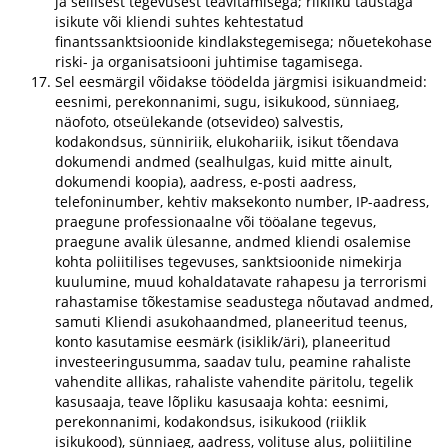
ja sellisest tegevusest teavitamisega; riikliku taustaga
isikute või kliendi suhtes kehtestatud
finantssanktsioonide kindlakstegemisega; nõuetekohase
riski- ja organisatsiooni juhtimise tagamisega.
Sel eesmärgil võidakse töödelda järgmisi isikuandmeid:
eesnimi, perekonnanimi, sugu, isikukood, sünniaeg,
näofoto, otseülekande (otsevideo) salvestis,
kodakondsus, sünniriik, elukohariik, isikut tõendava
dokumendi andmed (sealhulgas, kuid mitte ainult,
dokumendi koopia), aadress, e-posti aadress,
telefoninumber, kehtiv maksekonto number, IP-aadress,
praegune professionaalne või tööalane tegevus,
praegune avalik ülesanne, andmed kliendi osalemise
kohta poliitilises tegevuses, sanktsioonide nimekirja
kuulumine, muud kohaldatavate rahapesu ja terrorismi
rahastamise tõkestamise seadustega nõutavad andmed,
samuti Kliendi asukohaandmed, planeeritud teenus,
konto kasutamise eesmärk (isiklik/äri), planeeritud
investeeringusumma, saadav tulu, peamine rahaliste
vahendite allikas, rahaliste vahendite päritolu, tegelik
kasusaaja, teave lõpliku kasusaaja kohta: eesnimi,
perekonnanimi, kodakondsus, isikukood (riiklik
isikukood), sünniaeg, aadress, volituse alus, poliitiline