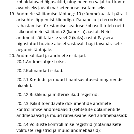
kohaldatavad õigusaktid, ning need on vajalikud konto
avamiseks ja/või makseteenuse osutamiseks.
Andmete säilitamise tähtaeg: 10 (kümme) aastat pärast
ärisuhte lõppemist kliendiga. Rahapesu ja terrorismi
rahastamise tõkestamise seaduse kohaselt tuleb neid
isikuandmeid säilitada 8 (kaheksa) aastat. Neid
andmeid säilitatakse veel 2 (kaks) aastat Paysera
õigustatud huvide alusel vastavalt hagi tavapärasele
aegumistähtajale.
Andmeallikad ja andmete esitajad:
20.1.Andmesubjekt otse;
20.2.Kolmandad isikud:
20.2.1.Krediidi- ja muud finantsasutused ning nende
filiaalid;
20.2.2.Riiklikud ja mitteriiklikud registrid;
20.2.3.Isikut tõendavate dokumentide andmete
kontrollimise andmebaasid (kehtetute dokumentide
andmebaasid ja muud rahvusvahelised andmebaasid);
20.2.4.Volituste kontrollimise registrid (notariaalsete
volituste registrid ja muud andmebaasid);