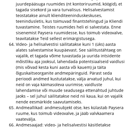
juurdepääsuga ruumides (nt kontoriruumid, köögid), et
tagada sisekord ja vara turvalisus. Helisalvestamist
teostatakse ainult klienditeeninduskeskuses,
teenindusletis, kus toimuvad finantstehingud ja Kliendi
tuvastamine. Teistes ruumides heli ei salvestata. Enne
sisenemist Paysera ruumidesse, kus toimub videovalve,
teavitatakse Teid sellest erimärgistusega.
Video- ja helisalvestisi säilitatakse kuni 1 (üks) aasta
alates salvestamise kuupäevast. See säilitustähtaeg on
vajalik, et tagada võime tuvastada ja uurida intsidente
mõistliku aja jooksul, lahendada potentsiaalseid vaidlusi
(mis võivad kesta kuni aasta või kauem) ja täita
õiguskaitseorganite andmepäringuid. Pärast seda
perioodi andmed kustutatakse, välja arvatud juhul, kui
neid on vaja käimasoleva uurimise, vaidluste
lahendamise või muude seadusega ettenähtud juhtude
jaoks – sel juhul säilitatakse neid nii kaua, kui on vajalik
nende eesmärkide saavutamiseks.
Andmeallikad: andmesubjekt otse, kes külastab Paysera
ruume, kus toimub videovalve, ja jääb valvkaamera
vaatevälja.
Andmesaajad: video- ja helisalvestisi käsitletakse