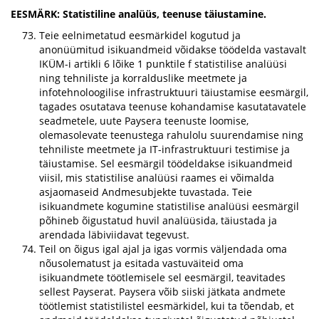
EESMÄRK: Statistiline analüüs, teenuse täiustamine.
Teie eelnimetatud eesmärkidel kogutud ja
anonüümitud isikuandmeid võidakse töödelda vastavalt
IKÜM-i artikli 6 lõike 1 punktile f statistilise analüüsi
ning tehniliste ja korralduslike meetmete ja
infotehnoloogilise infrastruktuuri täiustamise eesmärgil,
tagades osutatava teenuse kohandamise kasutatavatele
seadmetele, uute Paysera teenuste loomise,
olemasolevate teenustega rahulolu suurendamise ning
tehniliste meetmete ja IT-infrastruktuuri testimise ja
täiustamise. Sel eesmärgil töödeldakse isikuandmeid
viisil, mis statistilise analüüsi raames ei võimalda
asjaomaseid Andmesubjekte tuvastada. Teie
isikuandmete kogumine statistilise analüüsi eesmärgil
põhineb õigustatud huvil analüüsida, täiustada ja
arendada läbiviidavat tegevust.
Teil on õigus igal ajal ja igas vormis väljendada oma
nõusolematust ja esitada vastuväiteid oma
isikuandmete töötlemisele sel eesmärgil, teavitades
sellest Payserat. Paysera võib siiski jätkata andmete
töötlemist statistilistel eesmärkidel, kui ta tõendab, et