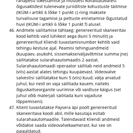
rahapesu tõkestamise ja muudest kohaldatavatest
õigusaktidest tulenevate juriidiliste kohustuste täitmise
(IKÜM-i artikli 6 lõike 1 punkt c) ning maksete
turvalisuse tagamise ja pettuste ennetamise õigustatud
huvi (IKÜM-i artikli 6 lõike 1 punkt f) alusel.
Andmete säilitamise tähtaeg: genereeritud skaneeritav
kood kehtib vaid lühikest aega (kuni 5 minutit) ja
genereeritud Kliendi tuvastamisnumber kehtib vaid
tehingu kestuse ajal. Peamisi tehinguandmeid
(kuupäev, asukoht, sissemakse/väljavõtmise summa jne)
säilitatakse sularahaautomaadis 2 aastat.
Sularahaautomaadi operaator säilitab neid andmeid 5
(viis) aastat alates tehingu kuupäevast. Videovalve
salvestisi säilitatakse kuni 5 (viis) kuud, välja arvatud
juhul, kui neid on vaja säilitada kauem, näiteks
õiguskaitseorganite uurimise või vaidluse käigus (sel
juhul võib materjali säilitada kuni vajaduse
lõppemiseni).
Klient tuvastatakse Paysera äpi poolt genereeritud
skaneeritava koodi abil, mille kasutaja esitab
sularahaautomaadile. Täiendavaid Kliendi andmeid
võidakse saada videovalvekaamerast, kui see on
paigaldatud.