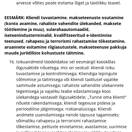
arvesse võttes peate esitama õiget ja täielikku teavet.
EESMÄRK: Kliendi tuvastamine, makseteenuste osutamine
(konto avamine, rahaliste vahendite ülekanded, maksete
töötlemine ja muu), sularahaautomaadid,
iseteenindusterminalid, kvalifitseeritud e-identimise
teenused, rahapesu ja terrorismi rahastamise tõkestamine,
aruannete esitamine riigiasutustele, makseteenuse pakkuja
muude juriidiliste kohustuste täitmine.
Isikuandmeid töödeldakse sel eesmärgil kooskõlas
õigusaktide nõuetega, mis on seotud: kliendi isiku
tuvastamise ja kontrollimisega; Kliendiga lepingute
sõlmimise ja täitmisega või kliendi taotlusel vajalike
sammude astumisega; rahaliste vahendite ülekannete
tegemisega ja vajaliku teabe edastamisega koos
ülekandega vastavalt õigusaktidele; „Tunne oma klienti“
nõuete rakendamisega; kliendi tegevuse pideva ja
perioodilise jälgimisega; riskianalüüsiga; Kliendi
andmete uuendamisega nende täpsuse tagamiseks;
võimaliku rahapesu ja terrorismi rahastamise
tõkestamise, pettuste ennetamise, avastamise, uurimise