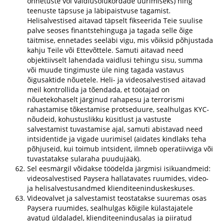
õnnetuste või vaidlusolukordade uurimiseks) ning
teenuste täpsuse ja läbipaistvuse tagamist.
Helisalvestised aitavad täpselt fikseerida Teie suulise
palve seoses finantstehinguga ja tagada selle õige
täitmise, ennetades seeläbi vigu, mis võiksid põhjustada
kahju Teile või Ettevõttele. Samuti aitavad need
objektiivselt lahendada vaidlusi tehingu sisu, summa
või muude tingimuste üle ning tagada vastavus
õigusaktide nõuetele. Heli- ja videosalvestised aitavad
meil kontrollida ja tõendada, et töötajad on
nõuetekohaselt järginud rahapesu ja terrorismi
rahastamise tõkestamise protseduure, sealhulgas KYC-
nõudeid, kohustuslikku küsitlust ja vastuste
salvestamist tuvastamise ajal, samuti abistavad need
intsidentide ja vigade uurimisel (aidates kindlaks teha
põhjuseid, kui toimub intsident, ilmneb operatiivviga või
tuvastatakse sularaha puudujääk).
Sel eesmärgil võidakse töödelda järgmisi isikuandmeid:
videosalvestised Paysera hallatavates ruumides, video-
ja helisalvestusandmed klienditeeninduskeskuses.
Videovalvet ja salvestamist teostatakse suuremas osas
Paysera ruumides, sealhulgas kõigile külastajatele
avatud üldaladel, klienditeenindusalas ja piiratud