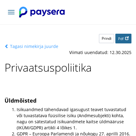
Vaheta
navigatsiooni
Prindi
Pdf
Tagasi nimekirja juurde
Viimati uuendatud: 12.30.2025
Privaatsuspoliitika
Üldmõisted
Isikuandmed tähendavad igasugust teavet tuvastatud
või tuvastatava füüsilise isiku (Andmesubjekti) kohta,
nagu on sätestatud isikuandmete kaitse üldmääruse
(IKÜM/GDPR) artikli 4 lõikes 1.
GDPR – Euroopa Parlamendi ja nõukogu 27. aprilli 2016.