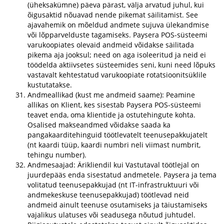
(üheksakümne) päeva pärast, välja arvatud juhul, kui
õigusaktid nõuavad nende pikemat säilitamist. See
ajavahemik on mõeldud andmete sujuva ülekandmise
või lõpparvelduste tagamiseks. Paysera POS-süsteemi
varukoopiates olevaid andmeid võidakse säilitada
pikema aja jooksul; need on aga isoleeritud ja neid ei
töödelda aktiivsetes süsteemides seni, kuni need lõpuks
vastavalt kehtestatud varukoopiate rotatsioonitsüklile
kustutatakse.
Andmeallikad (kust me andmeid saame): Peamine
allikas on Klient, kes sisestab Paysera POS-süsteemi
teavet enda, oma klientide ja ostutehingute kohta.
Osalised makseandmed võidakse saada ka
pangakaarditehinguid töötlevatelt teenusepakkujatelt
(nt kaardi tüüp, kaardi numbri neli viimast numbrit,
tehingu number).
Andmesaajad: Ärikliendil kui Vastutaval töötlejal on
juurdepääs enda sisestatud andmetele. Paysera ja tema
volitatud teenusepakkujad (nt IT-infrastruktuuri või
andmekeskuse teenusepakkujad) töötlevad neid
andmeid ainult teenuse osutamiseks ja täiustamiseks
vajalikus ulatuses või seadusega nõutud juhtudel.