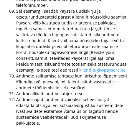
telefoninumber.
Sel eesmärgil saadab Paysera uudiskirju ja
otseturundusteateid pärast Kliendilt nõusoleku saamist.
Paysera võib kasutada uudiskirjateenuse pakkujat,
tagades samas, et nimetatud pakkuja järgib Ühise
vastutava töötleja lepingus sätestatud isikuandmete
kaitse nõudeid. Klient võib oma nõusoleku tagasi võtta,
klõpsates uudiskirja või otseturundusteate saamise
korral nõusoleku tagasivõtmise lingil (Revoke your
consent), samuti teavitades Payserat igal ajal oma
keeldumisest isikuandmete töötlemiseks otseturunduse
eesmärgil e-posti teel aadressil
klienditugi@paysera.ee
.
Andmete säilitamise tähtaeg: kuni ärisuhte lõppemiseni
Kliendiga või päevani, mil Klient esitab vastuväite
andmete töötlemisele sel eesmärgil.
Andmeallikad: andmesubjekt otse.
Andmesaajad: andmeid võidakse sel eesmärgil
edastada otsingu- või sotsiaalvõrgustiku süsteemidele
(vastuväidete esitamise võimalus on tagatud nende
süsteemide veebilehtedel), uudiskirjateenuse
pakkujatele.