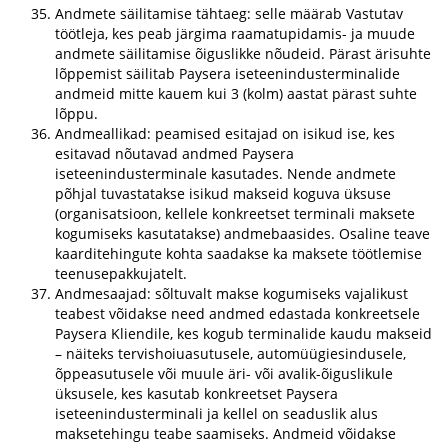
Andmete säilitamise tähtaeg: selle määrab Vastutav
töötleja, kes peab järgima raamatupidamis- ja muude
andmete säilitamise õiguslikke nõudeid. Pärast ärisuhte
lõppemist säilitab Paysera iseteenindusterminalide
andmeid mitte kauem kui 3 (kolm) aastat pärast suhte
lõppu.
Andmeallikad: peamised esitajad on isikud ise, kes
esitavad nõutavad andmed Paysera
iseteenindusterminale kasutades. Nende andmete
põhjal tuvastatakse isikud makseid koguva üksuse
(organisatsioon, kellele konkreetset terminali maksete
kogumiseks kasutatakse) andmebaasides. Osaline teave
kaarditehingute kohta saadakse ka maksete töötlemise
teenusepakkujatelt.
Andmesaajad: sõltuvalt makse kogumiseks vajalikust
teabest võidakse need andmed edastada konkreetsele
Paysera Kliendile, kes kogub terminalide kaudu makseid
– näiteks tervishoiuasutusele, automüügiesindusele,
õppeasutusele või muule äri- või avalik-õiguslikule
üksusele, kes kasutab konkreetset Paysera
iseteenindusterminali ja kellel on seaduslik alus
maksetehingu teabe saamiseks. Andmeid võidakse