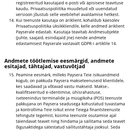
registreeritud kasutajaid e-posti või äpisisese teavituse
kaudu. Privaatsuspoliitika muudetud või uuendatud
versioon jõustub selle veebilehel avaldamise hetkest.
Kui teenuste kasutaja on äriklient, kohaldub käesolev
Privaatsuspoliitika üksikkliendile, kelle andmed äriklient
Payserale edastab. Kasutaja teavitab Andmesubjekte
(juhte, saajaid, esindajaid jne) nende andmete
edastamisest Payserale vastavalt GDPR-i artiklile 14.
Andmete töötlemise eesmärgid, andmete
esitajad, tähtajad, vastuvõtjad
Peamine eesmärk, milleks Paysera Teie isikuandmeid
kogub, on pakkuda Paysera makseteenuseid klientidele,
kes saadavad ja võtavad vastu makseid. Makse-,
kvalifitseeritud e-identimise, ühisrahastuse,
iseteenindus terminalide ja müügikoha (POS) teenuste
pakkujana on Paysera seadusega kohustatud tuvastama
ja kontrollima Teie isikut enne Teiega finantsteenuste
tehingute tegemist, küsima teenuste osutamise ajal
täiendavat teavet ning hindama ja säilitama seda teavet
õigusaktidega sätestatud säilitustähtaja jooksul. Seda