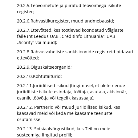
20.2.5.Teovõimetute ja piiratud teovõimega isikute
register;
20.2.6.Rahvastikuregister, muud andmebaasid;
20.2.7.Ettevõtted, kes töötlevad koondatud võlglaste
faile (nt Leedus UAB „Creditinfo Lithuania“, UAB
„Scorify“ või muud);
20.2.8.Rahvusvaheliste sanktsioonide registreid pidavad
ettevõtted;
20.2.9.Õiguskaitseorganid;
20.2.10.Kohtutäiturid;
20.2.11.Juriidilised isikud (tingimusel, et olete nende
juriidiliste isikute esindaja, töötaja, asutaja, aktsionär,
osanik, töövõtja või tegelik kasusaaja);
20.2.12. Partnerid või muud juriidilised isikud, kes
kaasavad meid või keda me kaasame teenuste
osutamisse;
20.2.13. Sotsiaalvõrgustikud, kus Teil on meie
süsteemiga lingitud profiil;