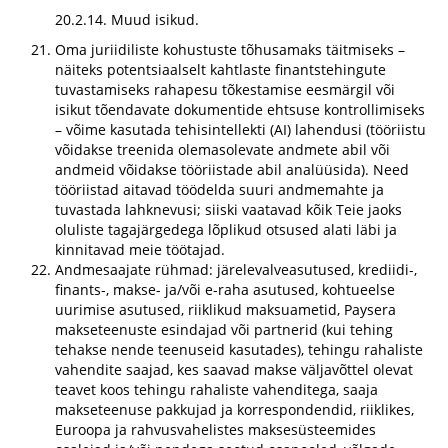
20.2.14. Muud isikud.
Oma juriidiliste kohustuste tõhusamaks täitmiseks –
näiteks potentsiaalselt kahtlaste finantstehingute
tuvastamiseks rahapesu tõkestamise eesmärgil või
isikut tõendavate dokumentide ehtsuse kontrollimiseks
– võime kasutada tehisintellekti (AI) lahendusi (tööriistu
võidakse treenida olemasolevate andmete abil või
andmeid võidakse tööriistade abil analüüsida). Need
tööriistad aitavad töödelda suuri andmemahte ja
tuvastada lahknevusi; siiski vaatavad kõik Teie jaoks
oluliste tagajärgedega lõplikud otsused alati läbi ja
kinnitavad meie töötajad.
Andmesaajate rühmad: järelevalveasutused, krediidi-,
finants-, makse- ja/või e-raha asutused, kohtueelse
uurimise asutused, riiklikud maksuametid, Paysera
makseteenuste esindajad või partnerid (kui tehing
tehakse nende teenuseid kasutades), tehingu rahaliste
vahendite saajad, kes saavad makse väljavõttel olevat
teavet koos tehingu rahaliste vahenditega, saaja
makseteenuse pakkujad ja korrespondendid, riiklikes,
Euroopa ja rahvusvahelistes maksesüsteemides