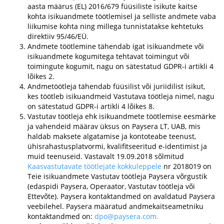
aasta määrus (EL) 2016/679 füüsiliste isikute kaitse
kohta isikuandmete töötlemisel ja selliste andmete vaba
liikumise kohta ning millega tunnistatakse kehtetuks
direktiiv 95/46/EÜ.
Andmete töötlemine tähendab igat isikuandmete või
isikuandmete kogumitega tehtavat toimingut või
toimingute kogumit, nagu on sätestatud GDPR-i artikli 4
lõikes 2.
Andmetöötleja tähendab füüsilist või juriidilist isikut,
kes töötleb isikuandmeid Vastutava töötleja nimel, nagu
on sätestatud GDPR-i artikli 4 lõikes 8.
Vastutav töötleja ehk isikuandmete töötlemise eesmärke
ja vahendeid määrav üksus on Paysera LT, UAB, mis
haldab maksete algatamise ja kontoteabe teenust,
ühisrahastusplatvormi, kvalifitseeritud e-identimist ja
muid teenuseid. Vastavalt 19.09.2018 sõlmitud
Kaasvastutavate töötlejate kokkuleppele
nr 2018019 on
Teie isikuandmete Vastutav töötleja Paysera võrgustik
(edaspidi Paysera, Operaator, Vastutav töötleja või
Ettevõte). Paysera kontaktandmed on avaldatud Paysera
veebilehel. Paysera määratud andmekaitseametniku
kontaktandmed on:
dpo@paysera.com
.