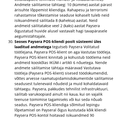
Andmete säilitamise tähtaeg: 10 (kümme) aastat pärast
ärisuhte lõppemist kliendiga. Rahapesu ja terrorismi
rahastamise tõkestamise seaduse kohaselt tuleb neid
isikuandmeid säilitada 8 (kaheksa) aastat. Neid
andmeid säilitatakse veel 2 (kaks) aastat Paysera
õigustatud huvide alusel vastavalt hagi tavapärasele
aegumistähtajale.
Seoses Paysera POS-kliendi poolt süsteemi üles
laaditud andmetega
tegutseb Paysera Volitatud
töötlejana, Paysera POS-klient on aga Vastutav töötleja.
Paysera POS-klient kinnitab ja kohustub töötlema neid
andmeid kooskõlas IKÜM-i artikli 6 nõuetega. Nende
andmete säilitamise tähtaja määravad Vastutava
töötleja (Paysera POS-klient) sisesed töödokumendid,
võttes arvesse raamatupidamisdokumentide säilitamise
seadusest tulenevaid nõudeid ja muid kohaldatavaid
tähtaegu. Paysera, pakkudes tehnilist infrastruktuuri,
säilitab varukoopiaid ainult nii kaua, kui on vajalik
teenuse toimimise tagamiseks või kui seda nõuab
seadus. Paysera POS-kliendiga sõlmitud lepingu
lõpetamisel on Payseral õigus kustutada kõik kliendi
Paysera POS-kontol hoitavad isikuandmed 90