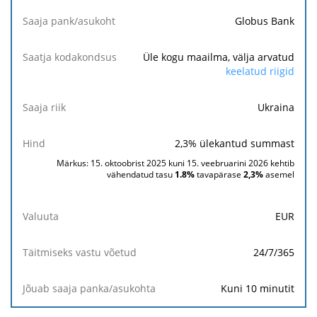
Globus Bank
Saaja
pank/asukoht
Üle kogu maailma, välja arvatud
keelatud riigid
Saatja
kodakondsus
Ukraina
Saaja
2,3
% ülekantud summast
riik
Märkus: 15. oktoobrist 2025 kuni 15. veebruarini 2026 kehtib
vähendatud tasu
1.8%
tavapärase
2,3
%
asemel
Hind
EUR
Valuuta
24/7/365
Täitmiseks
vastu
võetud
Kuni 10 minutit
Jõuab saaja