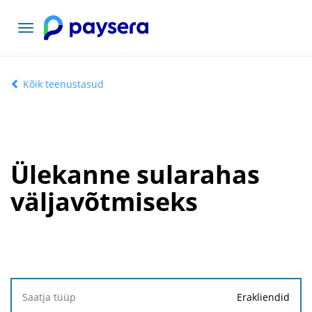
Vaheta
navigatsiooni
Kõik teenustasud
Ülekanne sularahas
väljavõtmiseks
Saatja
Erakliendid
tüüp