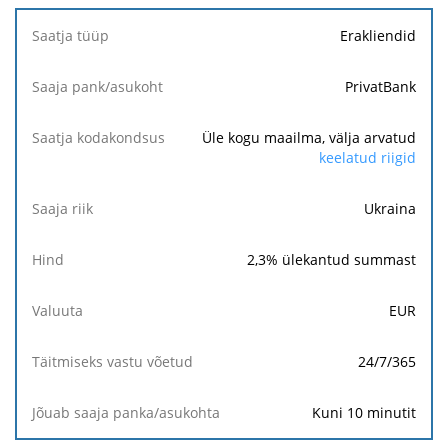
panka/asukohta
Erakliendid
PrivatBank
Üle kogu maailma, välja arvatud
keelatud riigid
Ukraina
2,3
% ülekantud summast
EUR
24/7/365
Kuni 10 minutit