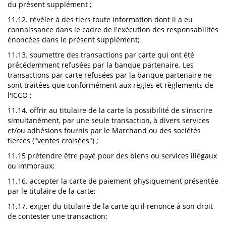
du présent supplément ;
11.12. révéler à des tiers toute information dont il a eu
connaissance dans le cadre de l'exécution des responsabilités
énoncées dans le présent supplément;
11.13. soumettre des transactions par carte qui ont été
précédemment refusées par la banque partenaire. Les
transactions par carte refusées par la banque partenaire ne
sont traitées que conformément aux règles et règlements de
l'ICCO ;
11.14. offrir au titulaire de la carte la possibilité de s'inscrire
simultanément, par une seule transaction, à divers services
et/ou adhésions fournis par le Marchand ou des sociétés
tierces ("ventes croisées") ;
11.15 prétendre être payé pour des biens ou services illégaux
ou immoraux;
11.16. accepter la carte de paiement physiquement présentée
par le titulaire de la carte;
11.17. exiger du titulaire de la carte qu'il renonce à son droit
de contester une transaction;