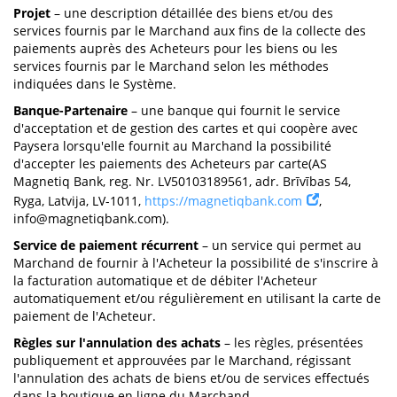
Projet
– une description détaillée des biens et/ou des
services fournis par le Marchand aux fins de la collecte des
paiements auprès des Acheteurs pour les biens ou les
services fournis par le Marchand selon les méthodes
indiquées dans le Système.
Banque-Partenaire
– une banque qui fournit le service
d'acceptation et de gestion des cartes et qui coopère avec
Paysera lorsqu'elle fournit au Marchand la possibilité
d'accepter les paiements des Acheteurs par carte(AS
Magnetiq Bank, reg. Nr. LV50103189561, adr. Brīvības 54,
Ryga, Latvija, LV-1011,
https://magnetiqbank.com
,
info@magnetiqbank.com
).
Service de paiement récurrent
– un service qui permet au
Marchand de fournir à l'Acheteur la possibilité de s'inscrire à
la facturation automatique et de débiter l'Acheteur
automatiquement et/ou régulièrement en utilisant la carte de
paiement de l'Acheteur.
Règles sur l'annulation des achats
– les règles, présentées
publiquement et approuvées par le Marchand, régissant
l'annulation des achats de biens et/ou de services effectués
dans la boutique en ligne du Marchand.