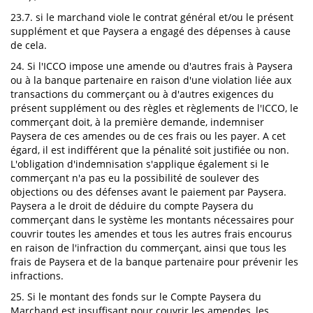
23.7. si le marchand viole le contrat général et/ou le présent
supplément et que Paysera a engagé des dépenses à cause
de cela.
24. Si l'ICCO impose une amende ou d'autres frais à Paysera
ou à la banque partenaire en raison d'une violation liée aux
transactions du commerçant ou à d'autres exigences du
présent supplément ou des règles et règlements de l'ICCO, le
commerçant doit, à la première demande, indemniser
Paysera de ces amendes ou de ces frais ou les payer. A cet
égard, il est indifférent que la pénalité soit justifiée ou non.
L'obligation d'indemnisation s'applique également si le
commerçant n'a pas eu la possibilité de soulever des
objections ou des défenses avant le paiement par Paysera.
Paysera a le droit de déduire du compte Paysera du
commerçant dans le système les montants nécessaires pour
couvrir toutes les amendes et tous les autres frais encourus
en raison de l'infraction du commerçant, ainsi que tous les
frais de Paysera et de la banque partenaire pour prévenir les
infractions.
25. Si le montant des fonds sur le Compte Paysera du
Marchand est insuffisant pour couvrir les amendes, les