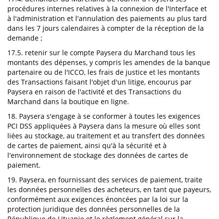
procédures internes relatives à la connexion de l'Interface et
à l'administration et l'annulation des paiements au plus tard
dans les 7 jours calendaires à compter de la réception de la
demande ;
17.5. retenir sur le compte Paysera du Marchand tous les
montants des dépenses, y compris les amendes de la banque
partenaire ou de l'ICCO, les frais de justice et les montants
des Transactions faisant l'objet d'un litige, encourus par
Paysera en raison de l'activité et des Transactions du
Marchand dans la boutique en ligne.
18. Paysera s'engage à se conformer à toutes les exigences
PCI DSS appliquées à Paysera dans la mesure où elles sont
liées au stockage, au traitement et au transfert des données
de cartes de paiement, ainsi qu'à la sécurité et à
l'environnement de stockage des données de cartes de
paiement.
19. Paysera, en fournissant des services de paiement, traite
les données personnelles des acheteurs, en tant que payeurs,
conformément aux exigences énoncées par la loi sur la
protection juridique des données personnelles de la
République de Lituanie et le règlement général sur la