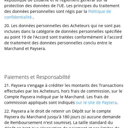
protection des données de l'UE. Les principes du traitement
des données personnelles sont régis par la
Politique de
confidentialité.
.
20. Les données personnelles des Acheteurs qui ne sont pas
incluses dans la catégorie de données personnelles spécifiée
au point 19 de l'Accord sont traitées conformément à l'accord
de traitement des données personnelles conclu entre le
Marchand et Paysera.
Paiements et Responsabilité
21. Paysera s'engage à créditer les montants des Transactions
effectuées par les Acheteurs, hors frais de commission, sur le
Compte Paysera indiqué par le Marchand. Les frais de
commission appliqués sont indiqués
sur le site de Paysera
.
22. Paysera a le droit de retenir un Dépôt sur le compte
Paysera du Marchand jusqu'à 180 jours (si aucune demande
de Remboursement n'est soumise). La taille standard du