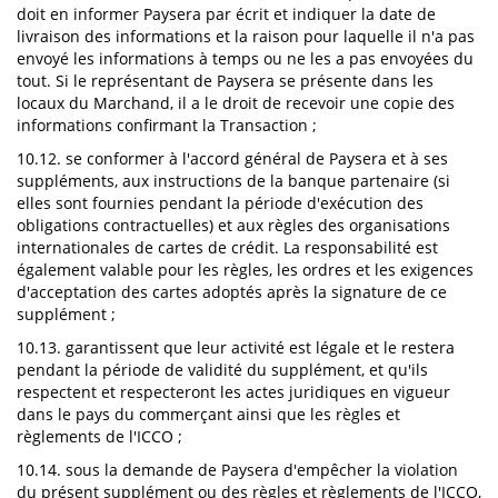
doit en informer Paysera par écrit et indiquer la date de
livraison des informations et la raison pour laquelle il n'a pas
envoyé les informations à temps ou ne les a pas envoyées du
tout. Si le représentant de Paysera se présente dans les
locaux du Marchand, il a le droit de recevoir une copie des
informations confirmant la Transaction ;
10.12. se conformer à l'accord général de Paysera et à ses
suppléments, aux instructions de la banque partenaire (si
elles sont fournies pendant la période d'exécution des
obligations contractuelles) et aux règles des organisations
internationales de cartes de crédit. La responsabilité est
également valable pour les règles, les ordres et les exigences
d'acceptation des cartes adoptés après la signature de ce
supplément ;
10.13. garantissent que leur activité est légale et le restera
pendant la période de validité du supplément, et qu'ils
respectent et respecteront les actes juridiques en vigueur
dans le pays du commerçant ainsi que les règles et
règlements de l'ICCO ;
10.14. sous la demande de Paysera d'empêcher la violation
du présent supplément ou des règles et règlements de l'ICCO,