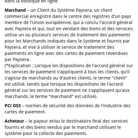
dans la boutique en ligne.
Marchand
– un Client du Système Paysera, un client
commercial enregistré dans le centre des registres d'un pays
membre de l'Union européenne, qui a conclu l'accord général
avec Paysera et qui, tout en vendant des biens et des services,
utilise un ou plusieurs services de traitement des paiements
pour les Marchands indiqués dans le Système et fournis par
Paysera, et vise à utiliser le service de traitement des
paiements en ligne avec des cartes de paiement revendues
par Paysera.
(*Explication : Lorsque les dispositions de l'accord général sur
les services de paiement s'appliquent à tous les clients, qu'il
s'agisse de marchands ou d'autres clients, le terme "client"
est utilisé, tandis que lorsque les dispositions de l'accord
général sur les services de paiement ne s'appliquent qu'aux
marchands, le terme "marchand" est utilisé).
PCI DSS
– normes de sécurité des données de l'industrie des
cartes de paiement.
Acheteur
– le payeur et/ou le destinataire final des services
fournis et des biens vendus par le marchand utilisant le
système pour la collecte des paiements.