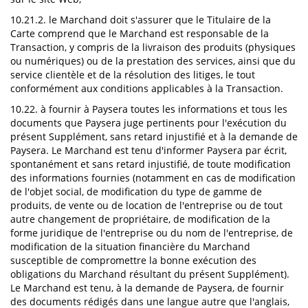
10.21.2. le Marchand doit s'assurer que le Titulaire de la
Carte comprend que le Marchand est responsable de la
Transaction, y compris de la livraison des produits (physiques
ou numériques) ou de la prestation des services, ainsi que du
service clientèle et de la résolution des litiges, le tout
conformément aux conditions applicables à la Transaction.
10.22. à fournir à Paysera toutes les informations et tous les
documents que Paysera juge pertinents pour l'exécution du
présent Supplément, sans retard injustifié et à la demande de
Paysera. Le Marchand est tenu d'informer Paysera par écrit,
spontanément et sans retard injustifié, de toute modification
des informations fournies (notamment en cas de modification
de l'objet social, de modification du type de gamme de
produits, de vente ou de location de l'entreprise ou de tout
autre changement de propriétaire, de modification de la
forme juridique de l'entreprise ou du nom de l'entreprise, de
modification de la situation financière du Marchand
susceptible de compromettre la bonne exécution des
obligations du Marchand résultant du présent Supplément).
Le Marchand est tenu, à la demande de Paysera, de fournir
des documents rédigés dans une langue autre que l'anglais,