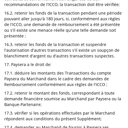
recommandations de l'ICCO, la transaction doit être vérifiée;
16.2. retenir les fonds de la transaction pendant une période
pouvant aller jusqu'à 180 jours, si, conformément aux règles
de l'ICCO, une demande de remboursement a été présentée
ou s'il existe une menace réelle qu'une telle demande soit
présentée ;
16.3. retenir les fonds de la transaction et suspendre
l'autorisation d'autres transactions s'il existe un soupçon de
blanchiment d'argent ou d'autres transactions suspectes.
17. Paysera a le droit de:
17.1. déduire les montants des Transactions du compte
Paysera du Marchand dans le cadre des demandes de
Remboursement conformément aux règles de l'ICCO ;
17.2. retenir le montant des fonds, correspondant à toute
demande financière soumise au Marchand par Paysera ou la
Banque-Partenaire;
17.3. vérifier si les opérations effectuées par le Marchand
répondent aux conditions du présent Supplément;
17.4. demander au Marchand de fournir à Paysera ses