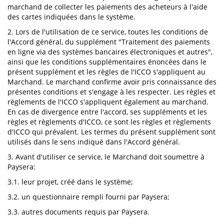
marchand de collecter les paiements des acheteurs à l'aide
des cartes indiquées dans le système.
2. Lors de l'utilisation de ce service, toutes les conditions de
l'Accord général, du supplément "Traitement des paiements
en ligne via des systèmes bancaires électroniques et autres",
ainsi que les conditions supplémentaires énoncées dans le
présent supplément et les règles de l'ICCO s'appliquent au
Marchand. Le marchand confirme avoir pris connaissance des
présentes conditions et s'engage à les respecter. Les règles et
règlements de l'ICCO s'appliquent également au marchand.
En cas de divergence entre l'accord, ses suppléments et les
règles et règlements d'ICCO, ce sont les règles et règlements
d'ICCO qui prévalent. Les termes du présent supplément sont
utilisés dans le sens indiqué dans l'Accord général.
3. Avant d'utiliser ce service, le Marchand doit soumettre à
Paysera:
3.1. leur projet, créé dans le système;
3.2. un questionnaire rempli fourni par Paysera;
3.3. autres documents requis par Paysera.