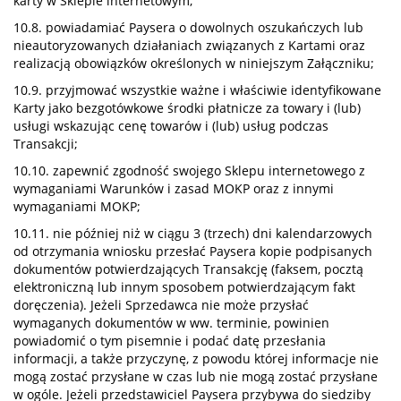
karty w Sklepie internetowym;
10.8. powiadamiać Paysera o dowolnych oszukańczych lub
nieautoryzowanych działaniach związanych z Kartami oraz
realizacją obowiązków określonych w niniejszym Załączniku;
10.9. przyjmować wszystkie ważne i właściwie identyfikowane
Karty jako bezgotówkowe środki płatnicze za towary i (lub)
usługi wskazując cenę towarów i (lub) usług podczas
Transakcji;
10.10. zapewnić zgodność swojego Sklepu internetowego z
wymaganiami Warunków i zasad MOKP oraz z innymi
wymaganiami MOKP;
10.11. nie później niż w ciągu 3 (trzech) dni kalendarzowych
od otrzymania wniosku przesłać Paysera kopie podpisanych
dokumentów potwierdzających Transakcję (faksem, pocztą
elektroniczną lub innym sposobem potwierdzającym fakt
doręczenia). Jeżeli Sprzedawca nie może przysłać
wymaganych dokumentów w ww. terminie, powinien
powiadomić o tym pisemnie i podać datę przesłania
informacji, a także przyczynę, z powodu której informacje nie
mogą zostać przysłane w czas lub nie mogą zostać przysłane
w ogóle. Jeżeli przedstawiciel Paysera przybywa do siedziby