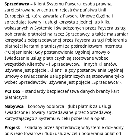
Sprzedawca
– Klient Systemu Paysera, osoba prawna,
zarejestrowana w centrum rejestrów państwa Unii
Europejskiej, która zawarła z Paysera Umowę Ogólną i
sprzedając towary i usługi korzysta z jednej lub kilku
wskazanych w Systemie i świadczonych przez Paysera usług
pobierania płatności na rzecz Sprzedawcy, a także ma zamiar
korzystać z odsprzedawanej przez Paysera usługi Pobierania
płatności kartami płatniczymi za pośrednictwem Internetu.
(*Objaśnienie: Gdy postanowienia Ogólnej umowy o
świadczenie usług płatniczych są stosowane wobec
wszystkich Klientów – i Sprzedawców, i innych Klientów,
używane jest pojęcie „Klient”, a gdy postanowienia Ogólnej
umowy o świadczenie usług płatniczych są stosowane tylko
wobec Sprzedawców, używane jest pojęcie „Sprzedawca”).
PCI DSS
– standardy bezpieczeństwa danych branży kart
płatniczych.
Nabywca
– końcowy odbiorca i (lub) płatnik za usługi
świadczone i towary sprzedawane przez Sprzedawcę,
korzystającego z Systemu w celu pobierania opłat.
Projekt
– składany przez Sprzedawcę w Systemie dokładny
opis jego towarów i (lub) usług w celu pobierania opłat od