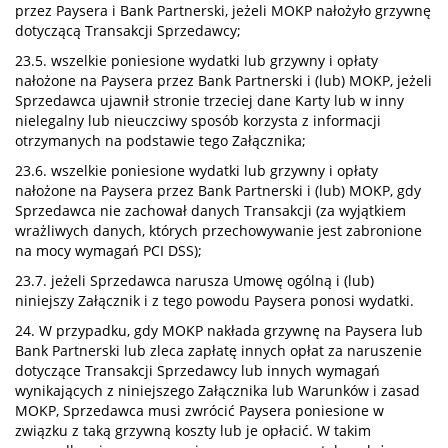
przez Paysera i Bank Partnerski, jeżeli MOKP nałożyło grzywnę
dotyczącą Transakcji Sprzedawcy;
23.5. wszelkie poniesione wydatki lub grzywny i opłaty
nałożone na Paysera przez Bank Partnerski i (lub) MOKP, jeżeli
Sprzedawca ujawnił stronie trzeciej dane Karty lub w inny
nielegalny lub nieuczciwy sposób korzysta z informacji
otrzymanych na podstawie tego Załącznika;
23.6. wszelkie poniesione wydatki lub grzywny i opłaty
nałożone na Paysera przez Bank Partnerski i (lub) MOKP, gdy
Sprzedawca nie zachował danych Transakcji (za wyjątkiem
wrażliwych danych, których przechowywanie jest zabronione
na mocy wymagań PCI DSS);
23.7. jeżeli Sprzedawca narusza Umowę ogólną i (lub)
niniejszy Załącznik i z tego powodu Paysera ponosi wydatki.
24. W przypadku, gdy MOKP nakłada grzywnę na Paysera lub
Bank Partnerski lub zleca zapłatę innych opłat za naruszenie
dotyczące Transakcji Sprzedawcy lub innych wymagań
wynikających z niniejszego Załącznika lub Warunków i zasad
MOKP, Sprzedawca musi zwrócić Paysera poniesione w
związku z taką grzywną koszty lub je opłacić. W takim