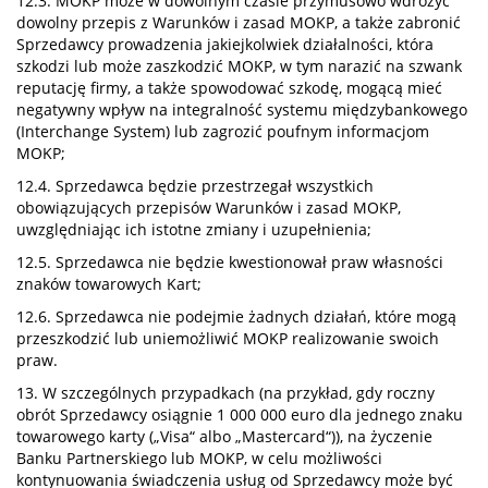
12.3. MOKP może w dowolnym czasie przymusowo wdrożyć
dowolny przepis z Warunków i zasad MOKP, a także zabronić
Sprzedawcy prowadzenia jakiejkolwiek działalności, która
szkodzi lub może zaszkodzić MOKP, w tym narazić na szwank
reputację firmy, a także spowodować szkodę, mogącą mieć
negatywny wpływ na integralność systemu międzybankowego
(Interchange System) lub zagrozić poufnym informacjom
MOKP;
12.4. Sprzedawca będzie przestrzegał wszystkich
obowiązujących przepisów Warunków i zasad MOKP,
uwzględniając ich istotne zmiany i uzupełnienia;
12.5. Sprzedawca nie będzie kwestionował praw własności
znaków towarowych Kart;
12.6. Sprzedawca nie podejmie żadnych działań, które mogą
przeszkodzić lub uniemożliwić MOKP realizowanie swoich
praw.
13. W szczególnych przypadkach (na przykład, gdy roczny
obrót Sprzedawcy osiągnie 1 000 000 euro dla jednego znaku
towarowego karty („Visa“ albo „Mastercard“)), na życzenie
Banku Partnerskiego lub MOKP, w celu możliwości
kontynuowania świadczenia usług od Sprzedawcy może być