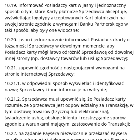
10.19. informować Posiadaczy kart w jasny i jednoznaczny
sposób o tym, które Karty płatnicze Sprzedawca akceptuje,
wyświetlając logotypy akceptowanych Kart płatniczych na
swojej stronie zgodnie z wymogami Banku Partnerskiego w
taki sposób, aby były one widoczne;
10.20. jasno i jednoznacznie informować Posiadacza karty o
tożsamości Sprzedawcy w dowolnym momencie, aby
Posiadacz karty mógł łatwo odróżnić Sprzedawcę od dowolnej
innej strony (np. dostawcy towarów lub usług Sprzedawcy);
10.21. zapewnić zgodność z następującymi wymogami na
stronie internetowej Sprzedawcy:
10.21.1. w odpowiedni sposób wyświetlać i identyfikować
nazwę Sprzedawcy i inne informacje na witrynie;
10.21.2. Sprzedawca musi upewnić się, że Posiadacz karty
rozumie, że Sprzedawca jest odpowiedzialny za Transakcję, w
tym dostawę towarów (fizyczną lub elektroniczną),
świadczenie usług, obsługę klienta i rozstrzyganie sporów
zgodnie z warunkami mającymi zastosowanie do Transakcji;
10.22. na żądanie Paysera niezwłocznie przekazać Paysera
wszelkie informacje i dokumenty wymagane przez Paysera