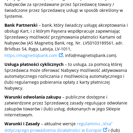
Nabywców za sprzedawane przez Sprzedawcę towary /
świadczone przez Sprzedawcę usługi w sposób określony w
Systemie.
Bank Partnerski
– bank, który świadczy usługę akceptowania i
obsługi Kart, i z którym Paysera współpracuje zapewniając
Sprzedawcy możliwość przyjmowania płatności Kartami od
Nabywców (AS Magnetiq Bank, reg. Nr. LV50103189561, adr.
Brīvības 54, Ryga, Latvija, LV-1011,
https://magnetiqbank.com
,
info@magnetiqbank.com
).
Usługa płatności cyklicznych
– to usługa, za pomocą której
Sprzedawca może oferować Nabywcy możliwość aktywowania
automatycznego rozliczania z możliwością automatycznego i
(lub) regularnego pobierania opłaty z karty płatniczej
Nabywcy.
Warunki odwołania zakupu
– publiczne dostępne i
zatwierdzone przez Sprzedawcę zasady regulujące odwołanie
zakupów towarów i (lub) usług, dokonanych w jego Sklepie
internetowym.
Warunki i Zasady
– aktualne wersje
regulaminu „Visa”
dotyczącego prowadzenia działalności w Europie
i (lub)