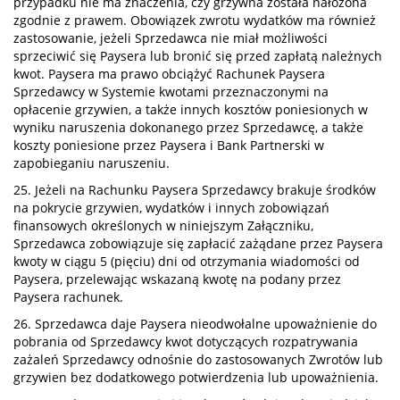
przypadku nie ma znaczenia, czy grzywna została nałożona
zgodnie z prawem. Obowiązek zwrotu wydatków ma również
zastosowanie, jeżeli Sprzedawca nie miał możliwości
sprzeciwić się Paysera lub bronić się przed zapłatą należnych
kwot. Paysera ma prawo obciążyć Rachunek Paysera
Sprzedawcy w Systemie kwotami przeznaczonymi na
opłacenie grzywien, a także innych kosztów poniesionych w
wyniku naruszenia dokonanego przez Sprzedawcę, a także
koszty poniesione przez Paysera i Bank Partnerski w
zapobieganiu naruszeniu.
25. Jeżeli na Rachunku Paysera Sprzedawcy brakuje środków
na pokrycie grzywien, wydatków i innych zobowiązań
finansowych określonych w niniejszym Załączniku,
Sprzedawca zobowiązuje się zapłacić zażądane przez Paysera
kwoty w ciągu 5 (pięciu) dni od otrzymania wiadomości od
Paysera, przelewając wskazaną kwotę na podany przez
Paysera rachunek.
26. Sprzedawca daje Paysera nieodwołalne upoważnienie do
pobrania od Sprzedawcy kwot dotyczących rozpatrywania
zażaleń Sprzedawcy odnośnie do zastosowanych Zwrotów lub
grzywien bez dodatkowego potwierdzenia lub upoważnienia.