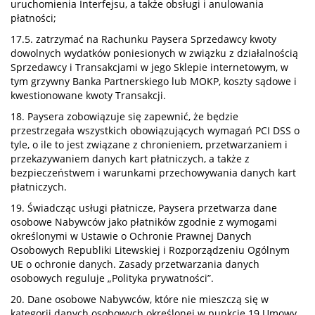
uruchomienia Interfejsu, a także obsługi i anulowania
płatności;
17.5. zatrzymać na Rachunku Paysera Sprzedawcy kwoty
dowolnych wydatków poniesionych w związku z działalnością
Sprzedawcy i Transakcjami w jego Sklepie internetowym, w
tym grzywny Banka Partnerskiego lub MOKP, koszty sądowe i
kwestionowane kwoty Transakcji.
18. Paysera zobowiązuje się zapewnić, że będzie
przestrzegała wszystkich obowiązujących wymagań PCI DSS o
tyle, o ile to jest związane z chronieniem, przetwarzaniem i
przekazywaniem danych kart płatniczych, a także z
bezpieczeństwem i warunkami przechowywania danych kart
płatniczych.
19. Świadcząc usługi płatnicze, Paysera przetwarza dane
osobowe Nabywców jako płatników zgodnie z wymogami
określonymi w Ustawie o Ochronie Prawnej Danych
Osobowych Republiki Litewskiej i Rozporządzeniu Ogólnym
UE o ochronie danych. Zasady przetwarzania danych
osobowych reguluje „Polityka prywatności”.
20. Dane osobowe Nabywców, które nie mieszczą się w
kategorii danych osobowych określonej w punkcie 19 Umowy,