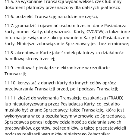
11.5. za wykonanie Transakcji wydać weksel, czek lub inny
dokument płatniczy przeznaczony dla dalszych płatności;
11.6. podzielić Transakcję na oddzielne części;
11.7. gromadzić i ujawniać osobom trzecim dane Posiadacza
karty, numer Karty, datę ważności Karty, CVC/CVV, a także inne
informacje związane z akceptowaniem Karty lub Posiadaczem
karty. Niniejsze zobowiązanie Sprzedawcy jest bezterminowe;
11.8. akceptować Kartę jako środek płatniczy za działalność
handlową strony trzeciej;
11.9. emitować pieniądze elektroniczne w rezultacie
Transakcji;
11.10. korzystać z danych Karty do innych celów oprócz
przetwarzania Transakcji przed, po i podczas Transakcji;
11.11. złożyć do wykonania Transakcję oszukańczą (FRAUD)
lub nieautoryzowaną przez Posiadacza Karty, co jest albo
musiało być znane Sprzedawcy; także Transakcję, która jest
wykonywana w celu oszukańczym w zmowie ze Sprzedawcą.
Sprzedawca ponosi odpowiedzialność za działania swoich
pracowników, agentów, pośredników, a także przedstawicieli
podczas realizacji warunków niniejszego Załącznika;