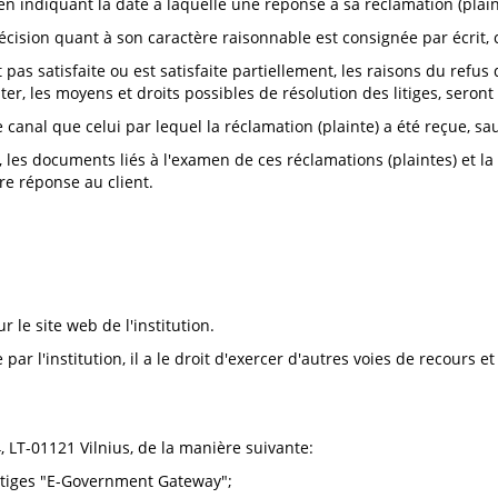
en indiquant la date à laquelle une réponse à sa réclamation (plain
écision quant à son caractère raisonnable est consignée par écrit, c
 pas satisfaite ou est satisfaite partiellement, les raisons du refus d
iter, les moyens et droits possibles de résolution des litiges, sero
anal que celui par lequel la réclamation (plainte) a été reçue, sau
el, les documents liés à l'examen de ces réclamations (plaintes) et 
ère réponse au client.
 le site web de l'institution.
ise par l'institution, il a le droit d'exercer d'autres voies de recour
4, LT-01121 Vilnius, de la manière suivante:
 litiges "E-Government Gateway";