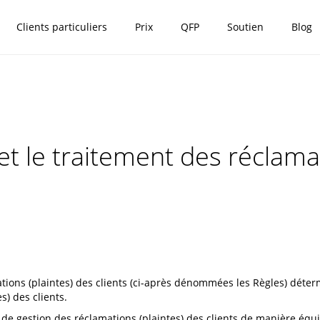
Clients particuliers
Prix
QFP
Soutien
Blog
et le traitement des réclama
tions (plaintes) des clients (ci-après dénommées les Règles) déter
s) des clients.
s de gestion des réclamations (plaintes) des clients de manière équi