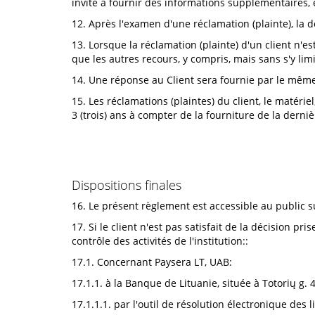
invité à fournir des informations supplémentaires, 
12. Après l'examen d'une réclamation (plainte), la d
13. Lorsque la réclamation (plainte) d'un client n'est
que les autres recours, y compris, mais sans s'y lim
14. Une réponse au Client sera fournie par le même c
15. Les réclamations (plaintes) du client, le matéri
3 (trois) ans à compter de la fourniture de la derni
Dispositions finales
16. Le présent règlement est accessible au public sur
17. Si le client n'est pas satisfait de la décision pr
contrôle des activités de l'institution::
17.1. Concernant Paysera LT, UAB:
17.1.1. à la Banque de Lituanie, située à Totorių g. 
17.1.1.1. par l'outil de résolution électronique des