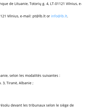
que de Lituanie, Totorių g. 4, LT-01121 Vilnius, e-
121 Vilnius, e-mail:
pt@lb.lt
or
info@lb.lt
.
anie, selon les modalités suivantes :
 3, Tiranë, Albanie ;
a résolu devant les tribunaux selon le siège de