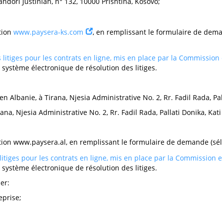
andori Justinian, n° 132, 10000 Prishtina, Kosovo;
ution
www.paysera-ks.com
, en remplissant le formulaire de dem
 litiges pour les contrats en ligne, mis en place par la Commissio
 système électronique de résolution des litiges.
 en Albanie, à Tirana, Njesia Administrative No. 2, Rr. Fadil Rada, Pall
ana, Njesia Administrative No. 2, Rr. Fadil Rada, Pallati Donika, Kati 
itution www.paysera.al, en remplissant le formulaire de demande (sé
litiges pour les contrats en ligne, mis en place par la Commission
 système électronique de résolution des litiges.
ser:
eprise;