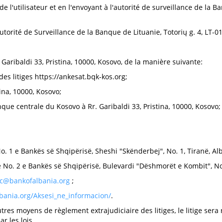
l'utilisateur et en l'envoyant à l'autorité de surveillance de la Ban
torité de Surveillance de la Banque de Lituanie, Totorių g. 4, LT-01
 Garibaldi 33, Pristina, 10000, Kosovo, de la manière suivante:
des litiges https://ankesat.bqk-kos.org;
tina, 10000, Kosovo;
nque centrale du Kosovo à Rr. Garibaldi 33, Pristina, 10000, Kosovo;
o. 1 e Bankës së Shqipërisë, Sheshi "Skënderbej", No. 1, Tiranë, Alb
e No. 2 e Bankës së Shqipërisë, Bulevardi "Dëshmorët e Kombit", No.
ic@bankofalbania.org
;
bania.org/Aksesi_ne_informacion/
.
'autres moyens de règlement extrajudiciaire des litiges, le litige ser
r les lois.