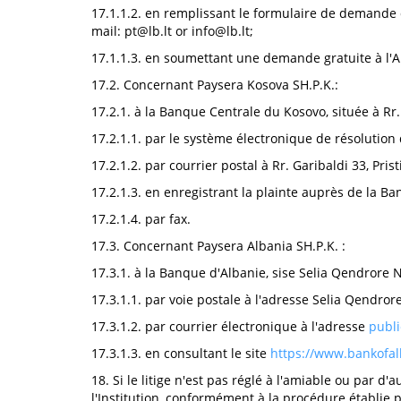
17.1.1.2. en remplissant le formulaire de demande de 
mail:
pt@lb.lt
or
info@lb.lt
;
17.1.1.3. en soumettant une demande gratuite à l'Au
17.2. Concernant Paysera Kosova SH.P.K.:
17.2.1. à la Banque Centrale du Kosovo, située à Rr.
17.2.1.1. par le système électronique de résolution 
17.2.1.2. par courrier postal à Rr. Garibaldi 33, Pris
17.2.1.3. en enregistrant la plainte auprès de la Ba
17.2.1.4. par fax.
17.3. Concernant Paysera Albania SH.P.K. :
17.3.1. à la Banque d'Albanie, sise Selia Qendrore N
17.3.1.1. par voie postale à l'adresse Selia Qendror
17.3.1.2. par courrier électronique à l'adresse
publ
17.3.1.3. en consultant le site
https://www.bankofal
18. Si le litige n'est pas réglé à l'amiable ou par d
l'Institution, conformément à la procédure établie pa