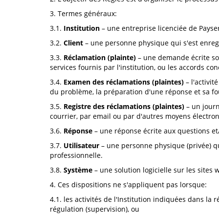
3. Termes généraux:
3.1.
Institution
– une entreprise licenciée de Payser
3.2.
Client
– une personne physique qui s'est enreg
3.3.
Réclamation (plainte)
– une demande écrite soumi
services fournis par l'institution, ou les accords c
3.4.
Examen des réclamations (plaintes)
– l'activit
du problème, la préparation d'une réponse et sa fou
3.5.
Registre des réclamations (plaintes)
– un journ
courrier, par email ou par d'autres moyens électro
3.6.
Réponse
– une réponse écrite aux questions et
3.7.
Utilisateur
– une personne physique (privée) qui 
professionnelle.
3.8.
Système
– une solution logicielle sur les sites
4. Ces dispositions ne s'appliquent pas lorsque:
4.1. les activités de l'Institution indiquées dans la
régulation (supervision), ou