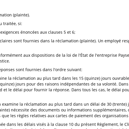
mation (plainte).
traitée, si:
x exigences énoncées aux clauses 5 et 6;
 claires sont fournies dans la réclamation (plainte). Un employé re
nformément aux dispositions de la loi de l'État de l'entreprise Payse
stice.
réponses sont fournies dans l'ordre suivant:
xamine la réclamation au plus tard dans les 15 (quinze) jours ouvrabl
(quinze) jours pour des raisons indépendantes de sa volonté. Dans ce 
d et le délai pour fournir la réponse. Dans tous les cas, le délai p
tion examine la réclamation au plus tard dans un délai de 30 (trente)
ainte) nécessite des documents ou informations supplémentaires, ou
els que les règles relatives aux cartes de paiement des organisations 
ée dans les délais visés à la clause 10 du présent Règlement, le Cli