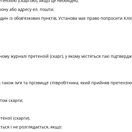
етензією (скаргою), якщо це необхідно;
фону або адресу ел. пошти;
ин із обов'язкових пунктів, Установа має право попросити Кліє
ому журналі претензій (скарг), у якому містяться такі підтвердж
 а також ім'я та прізвище співробітника, який прийняв претензію 
етом скарги;
ензії (скарги).
ться і не розглядається, якщо: