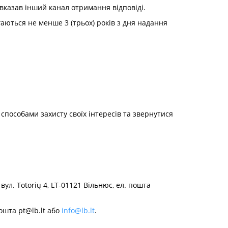
 вказав інший канал отримання відповіді.
ігаються не менше 3 (трьох) років з дня надання
пособами захисту своїх інтересів та звернутися
ул. Totorių 4, LT-01121 Вільнюс, ел. пошта
 пошта
pt@lb.lt
або
info@lb.lt
.