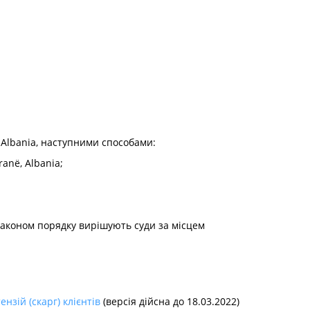
ë, Albania, наступними способами:
ranë, Albania;
законом порядку вирішують суди за місцем
нзій (скарг) клієнтів
(версія дійсна до 18.03.2022)