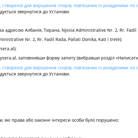
, створеної для вирішення спорів, пов'язаних із укладеними по
дується звернутися до Установи.
 адресою Албанія, Тирана, Njesia Administrative Nr. 2, Rr. Fadil Rad
strative Nr. 2, Rr. Fadil Rada, Pallati Donika, Kati i tretë);
sera.al
);
aysera.al, заповнивши форму запиту (вибравши розділ «Написат
, створеної для вирішення спорів, пов'язаних із укладеними по
дується звернутися до Установи.
ати, які права або законні інтереси особи було порушено;