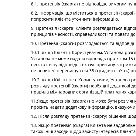
8.1. претензія (скарга) не відповідає вимогам пунк
8.2. інформація, що міститься в претензії (скарз
попросити Клієнта уточнити інформацію.
9. Претензія (скарга) Клієнта розглядається відп
принципів чесності, справедливості та поваги до
10. Претензії (скарги) розглядаються та відповід
10.1. якщо Клієнт є Користувачем, Установа розг
Установа не може надати відповідь протягом 15 (
неостаточну відповідь і вказує причину затримки,
не повинен перевищувати 35 (тридцять п'ять) ро
10.2. якщо Клієнт не є Користувачем, Установа р
розгляду претензії (скарги) необхідні додаткові 
правила міжнародних організацій платіжних карт
11.Якщо претензія (скарга) не може бути розгляну
просить надати додаткову інформацію, вказуючи д
12. Після розгляду претензії (скаргу) рішення що
13. Якщо претензія (скарга) Клієнта не задовольн
також інші заходи щодо захисту інтересів Кліє