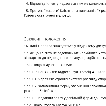
14. Відповідь Клієнту надається тим же каналом, 
15. Претензії (скарги) Клієнтів та пов'язані з їх
Клієнту остаточної відповіді.
Заключні положення
16. Дані Правила знаходяться у відкритому доступ
17. Якщо Клієнта не задовольнить прийняте Уста
зі скаргою до відповідного органу, що здійснює н
17.1. Щодо «Paysera LT», UAB:
17.1.1. в Банк Литви (адреса: вул. Totorių 4, LT-
17.1.1.1. через електронну систему розгляду спорів
17.1.1.2. заповнивши форму звернення споживача 
pt@lb.lt
або
info@lb.lt
;
17.1.1.3. подавши заяву у довільній формі до Служ
17.2. Щодо Paysera Kosova SH.P.K.: