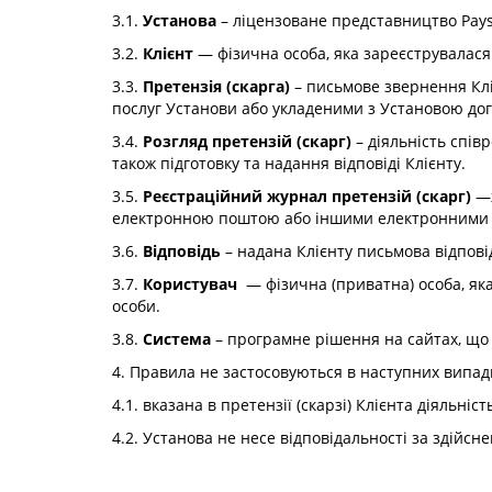
3.1.
Установа
– ліцензоване представництво Payse
3.2.
Клієнт
— фізична особа, яка зареєструвалася 
3.3.
Претензія (скарга)
– письмове звернення Клі
послуг Установи або укладеними з Установою дог
3.4.
Розгляд претензій (скарг)
– діяльність співр
також підготовку та надання відповіді Клієнту.
3.5.
Реєстраційний журнал претензій (скарг)
—ж
електронною поштою або іншими електронними 
3.6.
Відповідь
– надана Клієнту письмова відпові
3.7.
Користувач
— фізична (приватна) особа, яка
особи.
3.8.
Система
– програмне рішення на сайтах, що 
4. Правила не застосовуються в наступних випад
4.1. вказана в претензії (скарзі) Клієнта діяль
4.2. Установа не несе відповідальності за здійснен