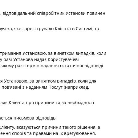
ті, відповідальний співробітник Установи повинен
ysera, яке зареєструвало Клієнта в Системі, та
 отримання Установою, за винятком випадків, коли
му разі Установа надає Користувачеві
-якому разі термін надання остаточної відповіді
ня Установою, за винятком випадків, коли для
, пов'язані з наданням Послуг (наприклад,
мляє Клієнта про причини та за необхідності
ається письмова відповідь.
 Клієнту, вказуються причини такого рішення, а
ення спорів та правами на їх врегулювання.