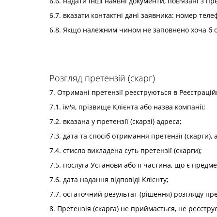
6.6. надати інші наявні документи, пов'язані з пр
6.7. вказати контактні дані заявника: номер теле
6.8. Якщо належним чином не заповнено хоча б од
Розгляд претензій (скарг)
7. Отримані претензії реєструються в Реєстраційн
7.1. ім'я, прізвище Клієнта або назва компанії;
7.2. вказана у претензії (скарзі) адреса;
7.3. дата та спосіб отримання претензії (скарги),
7.4. стисло викладена суть претензії (скарги);
7.5. послуга Установи або її частина, що є предм
7.6. дата надання відповіді Клієнту;
7.7. остаточний результат (рішення) розгляду прет
8. Претензія (скарга) не приймається, не реєструє