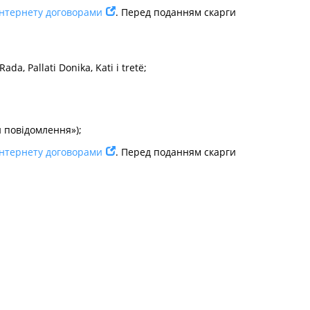
 інтернету договорами
. Перед поданням скарги
a, Pallati Donika, Kati i tretë;
и повідомлення»);
 інтернету договорами
. Перед поданням скарги