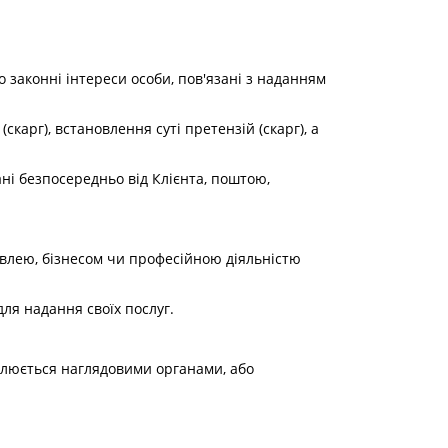
 законні інтереси особи, пов'язані з наданням
карг), встановлення суті претензій (скарг), а
ані безпосередньо від Клієнта, поштою,
гівлею, бізнесом чи професійною діяльністю
ля надання своїх послуг.
ролюється наглядовими органами, або