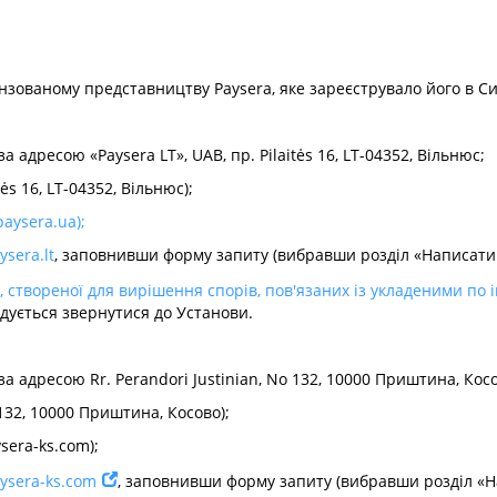
ензованому представництву Paysera, яке зареєструвало його в С
а адресою «Paysera LT», UAB, пр. Pilaitės 16, LT-04352, Вільнюс;
tės 16, LT-04352, Вільнюс);
aysera.ua
);
sera.lt
, заповнивши форму запиту (вибравши розділ «Написати
, створеної для вирішення спорів, пов'язаних із укладеними по
дується звернутися до Установи.
за адресою Rr. Perandori Justinian, No 132, 10000 Приштина, Кос
 132, 10000 Приштина, Косово);
sera-ks.com
);
ysera-ks.com
, заповнивши форму запиту (вибравши розділ «Н