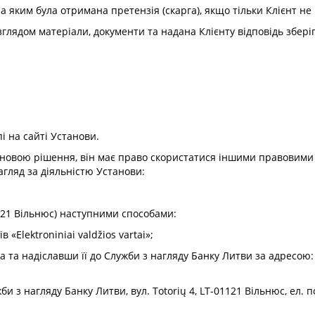
за яким була отримана претензія (скарга), якщо тільки Клієнт не
 розглядом матеріали, документи та надана Клієнту відповідь збер
і на сайті Установи.
новою рішення, він має право скористатися іншими правовими с
агляд за діяльністю Установи:
01121 Вільнюс) наступними способами:
 «Elektroniniai valdžios vartai»;
та надіславши її до Служби з нагляду Банку Литви за адресою: в
би з нагляду Банку Литви, вул. Totorių 4, LT-01121 Вільнюс, ел.