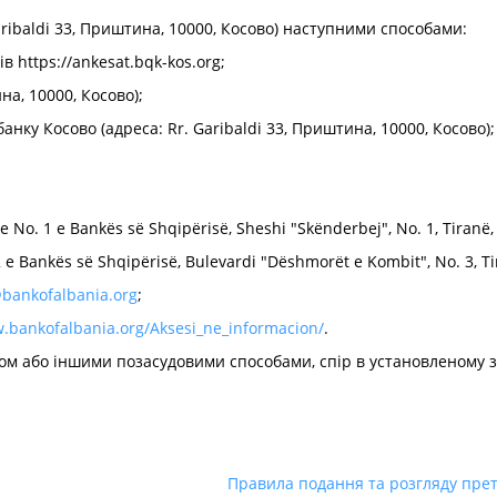
aribaldi 33, Приштина, 10000, Косово) наступними способами:
в https://ankesat.bqk-kos.org;
на, 10000, Косово);
анку Косово (адреса: Rr. Garibaldi 33, Приштина, 10000, Косово);
e No. 1 e Bankës së Shqipërisë, Sheshi "Skënderbej", No. 1, Tiran
e Bankës së Shqipërisë, Bulevardi "Dëshmorët e Kombit", No. 3, Ti
bankofalbania.org
;
w.bankofalbania.org/Aksesi_ne_informacion/
.
ом або іншими позасудовими способами, спір в установленому 
Правила подання та розгляду прете