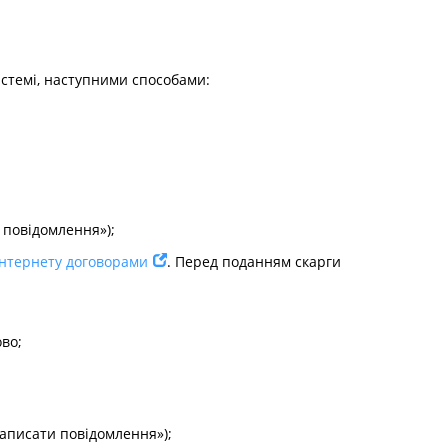
истемі, наступними способами:
 повідомлення»);
 інтернету договорами
. Перед поданням скарги
ово;
аписати повідомлення»);