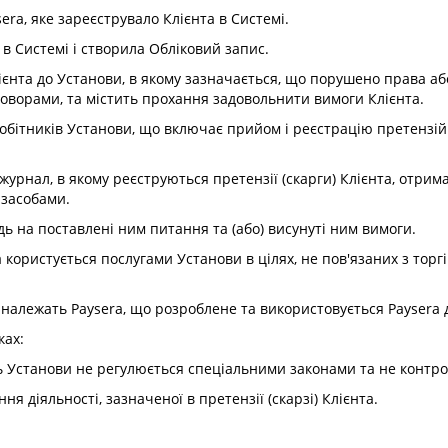
ra, яке зареєструвало Клієнта в Системі.
в Системі і створила Обліковий запис.
єнта до Установи, в якому зазначається, що порушено права або
оворами, та містить прохання задовольнити вимоги Клієнта.
обітників Установи, що включає прийом і реєстрацію претензій (с
урнал, в якому реєструються претензії (скарги) Клієнта, отрим
засобами.
дь на поставлені ним питання та (або) висунуті ним вимоги.
 користується послугами Установи в цілях, не пов'язаних з тор
належать Paysera, що розроблене та використовується Paysera д
ках:
ність Установи не регулюється спеціальними законами та не конт
ня діяльності, зазначеної в претензії (скарзі) Клієнта.