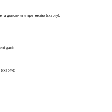
нта доповнити претензію (скаргу).
ені дані:
(скаргу);