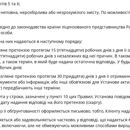
тів 5 та 6;
і), неповна, нерозбірлива або незрозумілого змісту. По можливос
овідно до законодавства країни ліцензованого представництва Pa
 особи.
і на них надаються в наступному порядку:
ляне претензію протягом 15 (п'ятнадцяти) робочих днів з дня її
п'ятнадцяти) робочих днів з незалежних від неї причин. В тако
 а також термін, в який буде надана остаточна відповідь. У будь
бочих днів;
озгляне претензію протягом 30 (тридцяти) днів з дня її отриман
документи або інформація, або інші обов'язкові для Установи акти
) передбачають інші терміни.
та у строки, зазначені у пункті 10 цих Правил, Установа повідо
ату надання відповіді на його претензію (скаргу).
до її обґрунтованості оформляється письмово, тобто, Клієнту над
яється або задовольняється частково, у відповіді, що надається
нта, включаючи, але не обмежуючись можливими способами виріш