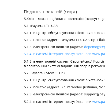
Подання претензій (скарг)
5.Клієнт може пред'явити претензію (скаргу) ліц
5.1.«Paysera LT», UAB:
5.1.1. В Центрі обслуговування клієнтів Установи з
5.1.2. поштою (адреса: «Paysera LT», UAB, пр. Pilai
5.1.3. електронною поштою (адреса:
dopomoga@p
5.1.4. в системі інтернет-послуг Установи
www.pay
5.1.5. в електронній системі Європейської Комісії
в електронній системі вирішення спорів рекомен
5.2. Paysera Kosova SH.P.K.:
5.2.1. В Центрі обслуговування клієнтів Установи 
5.2.2. поштою (адреса: Rr. Perandori Justinian, No
5.2.3. електронною поштою (адреса:
support@pay
5.2.4. в системі інтернет-послуг Установи
www.pa