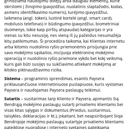
grindžiama naudojimu dviejų arba daugiau elementų, kurie
skirstomi į žinojimo (pavyzdžiui, nuolatinis slaptažodis, kodas,
asmens identifikavimo numeris), turėjimo (pavyzdžiui,
laikmena (angl. token), lustinė kortelė (angl. smart card),
mobilusis telefonas) ir būdingumo (pavyzdžiui, biometriniai
duomenys, tokie kaip pirštų atspaudai) kategorijas ir yra
vienas su kitu nesusiję, nes vieną iš jų pažeidus nesumažėja
kitų patikimumas. Ši procedūra taikoma, kai Klientas internetu
arba kitomis nuotolinio ryšio priemonėmis prisijungia prie
savo mokėjimo sąskaitos, inicijuoja elektroninę mokėjimo
operaciją ir nuotolinio ryšio priemone vykdo bet kokį veiksmą,
kuris gali būti susijęs su sukčiavimo atliekant mokėjimą ar
kitokio piktnaudžiavimo rizika.
Sistema
– programinis sprendimas, esantis Paysera
priklausančiuose internetiniuose puslapiuose, kuris vystomas
Paysera ir naudojamas Paysera paslaugų teikimui.
Sutartis
– susitarimas tarp Kliento ir Paysera, apimantis šią
Bendrąją mokėjimo paslaugų sutartį privatiems klientams bei
visas kitas sąlygas ir dokumentus (Priedus, susitarimus,
taisykles, deklaracijas ir kt.), įskaitant, bet neapsiribojant šioje
Bendrojoje mokėjimo paslaugų sutartyje privatiems klientams
pateiktose nuorodose į interneto svetaines pateikiamą