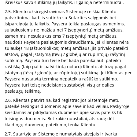
išreiškus savo sutikimą jų laikytis, ir galioja neterminuotai.
2.5. Kliento užsiregistravimas Sistemoje reiškia Kliento
patvirtinimą, kad jis sutinka su Sutarties sąlygomis bei
įsipareigoja jų laikytis. Paysera teikia paslaugas asmenims,
sulaukusiems ne mažiau nei 7 (septynerių) metų amžiaus,
asmenims, nesulaukusiems 7 (septynių) metų amžiaus,
naudotis Paysera paslaugomis draudžiama. Jei Klientas nėra
sulaukęs 18 (aštuoniolikos) metų amžiaus, jis privalo pateikti
atstovų pagal įstatymą (tėvų / globėjų ar rūpintojų) rašytinį
sutikimą. Paysera turi teisę bet kada pareikalauti pateikti
raštišką (taip pat ir patvirtintą notaro) Kliento atstovų pagal
įstatymą (tėvų / globėjų ar rūpintojų) sutikimą. Jei Klientas per
Paysera nustatytą terminą nepateikia raštiško sutikimo,
Paysera turi teisę nedelsiant sustabdyti visų ar dalies
paslaugų teikimą.
2.6. Klientas patvirtina, kad registracijos Sistemoje metu
pateikė teisingus duomenis apie save ir kad vėliau, Paskyroje
keisdamas ar pildydamas duomenis apie save, pateiks tik
teisingus duomenis. Bet kokie nuostoliai, atsiradę dėl
klaidingų duomenų pateikimo, tenka Klientui.
2.7. Sutartyje ar Sistemoje numatytais atvejais ir tvarka