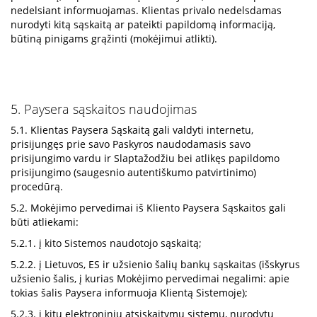
nedelsiant informuojamas. Klientas privalo nedelsdamas
nurodyti kitą sąskaitą ar pateikti papildomą informaciją,
būtiną pinigams grąžinti (mokėjimui atlikti).
5. Paysera sąskaitos naudojimas
5.1. Klientas Paysera Sąskaitą gali valdyti internetu,
prisijungęs prie savo Paskyros naudodamasis savo
prisijungimo vardu ir Slaptažodžiu bei atlikęs papildomo
prisijungimo (saugesnio autentiškumo patvirtinimo)
procedūrą.
5.2. Mokėjimo pervedimai iš Kliento Paysera Sąskaitos gali
būti atliekami:
5.2.1. į kito Sistemos naudotojo sąskaitą;
5.2.2. į Lietuvos, ES ir užsienio šalių bankų sąskaitas (išskyrus
užsienio šalis, į kurias Mokėjimo pervedimai negalimi: apie
tokias šalis Paysera informuoja Klientą Sistemoje);
5.2.3. į kitų elektroninių atsiskaitymų sistemų, nurodytų