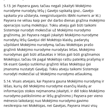
5.13. Jei Paysera gavo, tačiau negali įskaityti Mokėjimo
nurodyme nurodytų lėšų į Gavėjo sąskaitą (pvz., Gavėjo
sąskaita yra uždaryta, neegzistuojantis IBAN numeris ar kt.)
Paysera ne vėliau kaip per dvi darbo dienas grąžina mokėjimo
operacijos sumą mokėtojui. Tokiu atveju gali būti taikomi
Sistemoje nurodyti mokesčiai už Mokėjimo nurodymo
grąžinimą. Jei Paysera negali įskaityti Mokėjimo nurodyme
nurodytų lėšų Gavėjui dėl Mokėtojo klaidų, padarytų
užpildant Mokėjimo nurodymą, tačiau Mokėtojas prašo
grąžinti Mokėjimo nurodyme nurodytas lėšas, Mokėjimo
nurodymas gali būti atšauktas ir lėšos gali būti grąžinamos
Mokėtojui, tačiau tik pagal Mokėtojo raštu pateiktą prašymą ir
tik esant Gavėjo sutikimui grąžinti lėšas Mokėtojui (jei
įmanoma nustatyti Gavėją). Tokiu atveju taikomi Sistemoje
nurodyti mokesčiai už Mokėjimo nurodymo atšaukimą.
5.14. Visais atvejais, kai Paysera gauna Mokėjimo nurodymą ir
lėšas, kurių dėl Mokėjimo nurodyme esančių klaidų ar
informacijos stokos neįmanoma įskaityti, ir dėl tokio Mokėjimo
nurodymo patikslinimo ar lėšų grąžinimo į Paysera per vieno
mėnesio laikotarpį nuo Mokėjimo nurodymo gavimo
nesikreipia nei Mokėtojas, nei Gavėjas, Paysera imasi visų