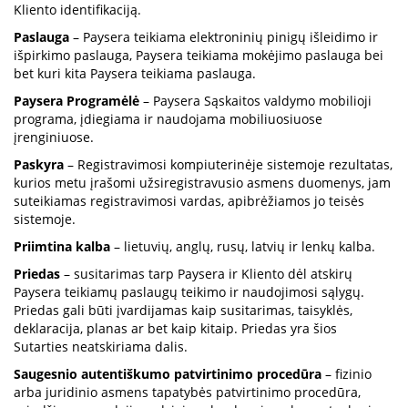
Kliento identifikaciją.
Paslauga
– Paysera teikiama elektroninių pinigų išleidimo ir
išpirkimo paslauga, Paysera teikiama mokėjimo paslauga bei
bet kuri kita Paysera teikiama paslauga.
Paysera Programėlė
– Paysera Sąskaitos valdymo mobilioji
programa, įdiegiama ir naudojama mobiliuosiuose
įrenginiuose.
Paskyra
– Registravimosi kompiuterinėje sistemoje rezultatas,
kurios metu įrašomi užsiregistravusio asmens duomenys, jam
suteikiamas registravimosi vardas, apibrėžiamos jo teisės
sistemoje.
Priimtina kalba
– lietuvių, anglų, rusų, latvių ir lenkų kalba.
Priedas
– susitarimas tarp Paysera ir Kliento dėl atskirų
Paysera teikiamų paslaugų teikimo ir naudojimosi sąlygų.
Priedas gali būti įvardijamas kaip susitarimas, taisyklės,
deklaracija, planas ar bet kaip kitaip. Priedas yra šios
Sutarties neatskiriama dalis.
Saugesnio autentiškumo patvirtinimo procedūra
– fizinio
arba juridinio asmens tapatybės patvirtinimo procedūra,