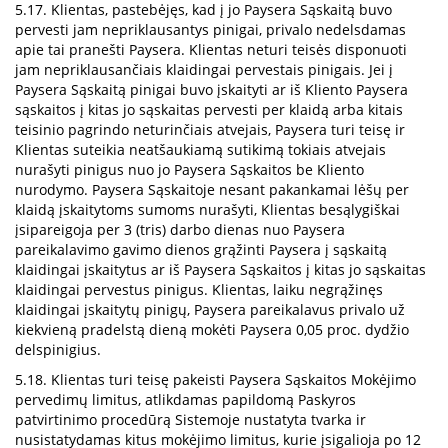
5.17. Klientas, pastebėjęs, kad į jo Paysera Sąskaitą buvo
pervesti jam nepriklausantys pinigai, privalo nedelsdamas
apie tai pranešti Paysera. Klientas neturi teisės disponuoti
jam nepriklausančiais klaidingai pervestais pinigais. Jei į
Paysera Sąskaitą pinigai buvo įskaityti ar iš Kliento Paysera
sąskaitos į kitas jo sąskaitas pervesti per klaidą arba kitais
teisinio pagrindo neturinčiais atvejais, Paysera turi teisę ir
Klientas suteikia neatšaukiamą sutikimą tokiais atvejais
nurašyti pinigus nuo jo Paysera Sąskaitos be Kliento
nurodymo. Paysera Sąskaitoje nesant pakankamai lėšų per
klaidą įskaitytoms sumoms nurašyti, Klientas besąlygiškai
įsipareigoja per 3 (tris) darbo dienas nuo Paysera
pareikalavimo gavimo dienos grąžinti Paysera į sąskaitą
klaidingai įskaitytus ar iš Paysera Sąskaitos į kitas jo sąskaitas
klaidingai pervestus pinigus. Klientas, laiku negrąžinęs
klaidingai įskaitytų pinigų, Paysera pareikalavus privalo už
kiekvieną pradelstą dieną mokėti Paysera 0,05 proc. dydžio
delspinigius.
5.18. Klientas turi teisę pakeisti Paysera Sąskaitos Mokėjimo
pervedimų limitus, atlikdamas papildomą Paskyros
patvirtinimo procedūrą Sistemoje nustatyta tvarka ir
nusistatydamas kitus mokėjimo limitus, kurie įsigalioja po 12