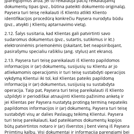
įpareigojimus arba, jei to reikalauja pačių reikalaujamų
dokumentų tipas (pvz., būtina pateikti dokumento originalą),
Paysera turi teisę reikalauti iš Kliento atlikti Kliento
identifikacijos procedūrą konkrečiu Paysera nurodytu būdu
(pvz., atvykti į Klientų aptarnavimo vietą).
2.12. Šalys susitaria, kad Klientas gali patvirtinti savo
sudaromus dokumentus (pvz., sutartis, sutikimus ir kt.)
elektroninėmis priemonėmis (įskaitant, bet neapsiribojant,
pasirašymu specialiu rašikliu (ang. stylus) ant ekrano).
2.13. Paysera turi teisę pareikalauti iš Kliento papildomos
informacijos ir (ar) dokumentų, susijusių su Klientu ar jo
atliekamomis operacijomis ir turi teisę sustabdyti operacijos
vykdymą Klientui iki tol, kol Klientas pateiks papildomą
informaciją ir (ar) dokumentus, susijusią su sustabdyta
operacija. Taip pat, Paysera turi teisę pareikalauti iš Kliento
užpildyti ir periodiškai atnaujinti Kliento pažinimo anketą ir
jei Klientas per Paysera nustatytą protingą terminą nepateiks
papildomos informacijos ir (ar) dokumentų, Paysera turi teisę
sustabdyti visų ar dalies Paslaugų teikimą Klientui. Paysera
turi teisę pareikalauti, kad pateikiamos dokumentų kopijos
būtų patvirtintos notaro ir (ar) išverstos į bent vieną iš Paysera
Priimtinų kalbų. Visi dokumentai ir informacija parengiami bei