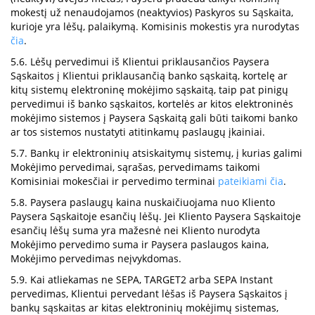
mokestį už nenaudojamos (neaktyvios) Paskyros su Sąskaita,
kurioje yra lėšų, palaikymą. Komisinis mokestis yra nurodytas
čia
.
5.6. Lėšų pervedimui iš Klientui priklausančios Paysera
Sąskaitos į Klientui priklausančią banko sąskaitą, kortelę ar
kitų sistemų elektroninę mokėjimo sąskaitą, taip pat pinigų
pervedimui iš banko sąskaitos, kortelės ar kitos elektroninės
mokėjimo sistemos į Paysera Sąskaitą gali būti taikomi banko
ar tos sistemos nustatyti atitinkamų paslaugų įkainiai.
5.7. Bankų ir elektroninių atsiskaitymų sistemų, į kurias galimi
Mokėjimo pervedimai, sąrašas, pervedimams taikomi
Komisiniai mokesčiai ir pervedimo terminai
pateikiami čia
.
5.8. Paysera paslaugų kaina nuskaičiuojama nuo Kliento
Paysera Sąskaitoje esančių lėšų. Jei Kliento Paysera Sąskaitoje
esančių lėšų suma yra mažesnė nei Kliento nurodyta
Mokėjimo pervedimo suma ir Paysera paslaugos kaina,
Mokėjimo pervedimas neįvykdomas.
5.9. Kai atliekamas ne SEPA, TARGET2 arba SEPA Instant
pervedimas, Klientui pervedant lėšas iš Paysera Sąskaitos į
bankų sąskaitas ar kitas elektroninių mokėjimų sistemas,