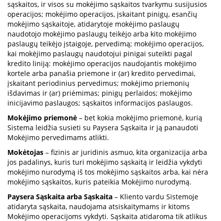
sąskaitos, ir visos su mokėjimo sąskaitos tvarkymu susijusios
operacijos; mokėjimo operacijos, įskaitant pinigų, esančių
mokėjimo sąskaitoje, atidarytoje mokėjimo paslaugų
naudotojo mokėjimo paslaugų teikėjo arba kito mokėjimo
paslaugų teikėjo įstaigoje, pervedimą; mokėjimo operacijos,
kai mokėjimo paslaugų naudotojui pinigai suteikti pagal
kredito liniją: mokėjimo operacijos naudojantis mokėjimo
kortele arba panašia priemone ir (ar) kredito pervedimai,
įskaitant periodinius pervedimus; mokėjimo priemonių
išdavimas ir (ar) priėmimas; pinigų perlaidos; mokėjimo
inicijavimo paslaugos; sąskaitos informacijos paslaugos.
Mokėjimo priemonė
– bet kokia mokėjimo priemonė, kurią
Sistema leidžia susieti su Paysera Sąskaita ir ją panaudoti
Mokėjimo pervedimams atlikti.
Mokėtojas
– fizinis ar juridinis asmuo, kita organizacija arba
jos padalinys, kuris turi mokėjimo sąskaitą ir leidžia vykdyti
mokėjimo nurodymą iš tos mokėjimo sąskaitos arba, kai nėra
mokėjimo sąskaitos, kuris pateikia Mokėjimo nurodymą.
Paysera Sąskaita arba Sąskaita
– Kliento vardu Sistemoje
atidaryta sąskaita, naudojama atsiskaitymams ir kitoms
Mokėjimo operacijoms vykdyti. Sąskaita atidaroma tik atlikus