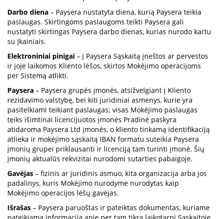
Darbo diena
– Paysera nustatyta diena, kurią Paysera teikia
paslaugas. Skirtingoms paslaugoms teikti Paysera gali
nustatyti skirtingas Paysera darbo dienas, kurias nurodo kartu
su Įkainiais.
Elektroniniai pinigai
– į Paysera Sąskaitą įneštos ar pervestos
ir joje laikomos Kliento lėšos, skirtos Mokėjimo operacijoms
per Sistemą atlikti.
Paysera
– Paysera grupės įmonės, atsižvelgiant į Kliento
rezidavimo valstybę, bei kiti juridiniai asmenys, kurie yra
pasitelkiami teikiant paslaugas; visas Mokėjimo paslaugas
teiks išimtinai licencijuotos įmonės Pradinė paskyra
atidaroma Paysera Ltd įmonės, o kliento tinkamą identifikaciją
atlieka ir mokėjimo sąskaitą IBAN formatu suteikia Paysera
įmonių grupei priklausanti ir licenciją tam turinti įmonė. Šių
įmonių aktualūs rekvizitai nurodomi sutarties pabaigoje.
Gavėjas
– fizinis ar juridinis asmuo, kita organizacija arba jos
padalinys, kuris Mokėjimo nurodyme nurodytas kaip
Mokėjimo operacijos lėšų gavėjas.
Išrašas
– Paysera paruoštas ir pateiktas dokumentas, kuriame
pateikiama informacija apie per tam tikrą laikotarpį Sąskaitoje