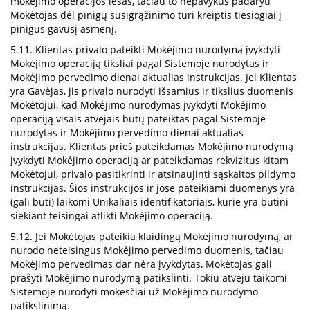
mokėjimo operacijos lėšas, tačiau to nepavykus padaryti
Mokėtojas dėl pinigų susigrąžinimo turi kreiptis tiesiogiai į
pinigus gavusį asmenį.
5.11. Klientas privalo pateikti Mokėjimo nurodymą įvykdyti
Mokėjimo operaciją tiksliai pagal Sistemoje nurodytas ir
Mokėjimo pervedimo dienai aktualias instrukcijas. Jei Klientas
yra Gavėjas, jis privalo nurodyti išsamius ir tikslius duomenis
Mokėtojui, kad Mokėjimo nurodymas įvykdyti Mokėjimo
operaciją visais atvejais būtų pateiktas pagal Sistemoje
nurodytas ir Mokėjimo pervedimo dienai aktualias
instrukcijas. Klientas prieš pateikdamas Mokėjimo nurodymą
įvykdyti Mokėjimo operaciją ar pateikdamas rekvizitus kitam
Mokėtojui, privalo pasitikrinti ir atsinaujinti sąskaitos pildymo
instrukcijas. Šios instrukcijos ir jose pateikiami duomenys yra
(gali būti) laikomi Unikaliais identifikatoriais, kurie yra būtini
siekiant teisingai atlikti Mokėjimo operaciją.
5.12. Jei Mokėtojas pateikia klaidingą Mokėjimo nurodymą, ar
nurodo neteisingus Mokėjimo pervedimo duomenis, tačiau
Mokėjimo pervedimas dar nėra įvykdytas, Mokėtojas gali
prašyti Mokėjimo nurodymą patikslinti. Tokiu atveju taikomi
Sistemoje nurodyti mokesčiai už Mokėjimo nurodymo
patikslinimą.