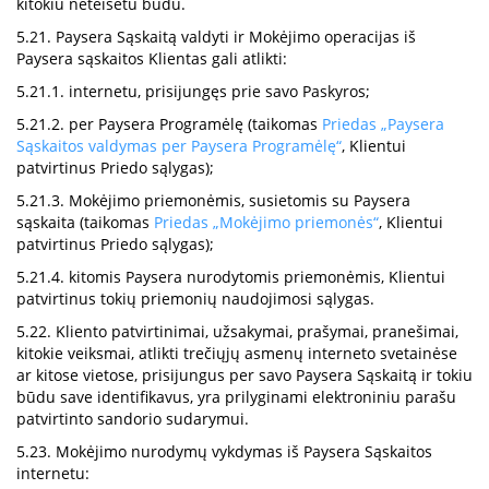
kitokiu neteisėtu būdu.
5.21. Paysera Sąskaitą valdyti ir Mokėjimo operacijas iš
Paysera sąskaitos Klientas gali atlikti:
5.21.1. internetu, prisijungęs prie savo Paskyros;
5.21.2. per Paysera Programėlę (taikomas
Priedas „Paysera
Sąskaitos valdymas per Paysera Programėlę“
, Klientui
patvirtinus Priedo sąlygas);
5.21.3. Mokėjimo priemonėmis, susietomis su Paysera
sąskaita (taikomas
Priedas „Mokėjimo priemonės“
, Klientui
patvirtinus Priedo sąlygas);
5.21.4. kitomis Paysera nurodytomis priemonėmis, Klientui
patvirtinus tokių priemonių naudojimosi sąlygas.
5.22. Kliento patvirtinimai, užsakymai, prašymai, pranešimai,
kitokie veiksmai, atlikti trečiųjų asmenų interneto svetainėse
ar kitose vietose, prisijungus per savo Paysera Sąskaitą ir tokiu
būdu save identifikavus, yra prilyginami elektroniniu parašu
patvirtinto sandorio sudarymui.
5.23. Mokėjimo nurodymų vykdymas iš Paysera Sąskaitos
internetu: