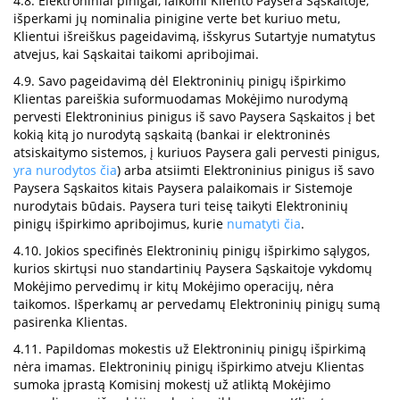
4.8. Elektroniniai pinigai, laikomi Kliento Paysera Sąskaitoje,
išperkami jų nominalia pinigine verte bet kuriuo metu,
Klientui išreiškus pageidavimą, išskyrus Sutartyje numatytus
atvejus, kai Sąskaitai taikomi apribojimai.
4.9. Savo pageidavimą dėl Elektroninių pinigų išpirkimo
Klientas pareiškia suformuodamas Mokėjimo nurodymą
pervesti Elektroninius pinigus iš savo Paysera Sąskaitos į bet
kokią kitą jo nurodytą sąskaitą (bankai ir elektroninės
atsiskaitymo sistemos, į kuriuos Paysera gali pervesti pinigus,
yra nurodytos čia
) arba atsiimti Elektroninius pinigus iš savo
Paysera Sąskaitos kitais Paysera palaikomais ir Sistemoje
nurodytais būdais. Paysera turi teisę taikyti Elektroninių
pinigų išpirkimo apribojimus, kurie
numatyti čia
.
4.10. Jokios specifinės Elektroninių pinigų išpirkimo sąlygos,
kurios skirtųsi nuo standartinių Paysera Sąskaitoje vykdomų
Mokėjimo pervedimų ir kitų Mokėjimo operacijų, nėra
taikomos. Išperkamų ar pervedamų Elektroninių pinigų sumą
pasirenka Klientas.
4.11. Papildomas mokestis už Elektroninių pinigų išpirkimą
nėra imamas. Elektroninių pinigų išpirkimo atveju Klientas
sumoka įprastą Komisinį mokestį už atliktą Mokėjimo