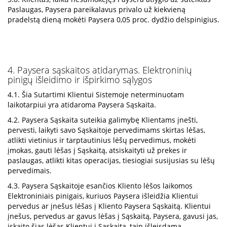
Paslaugas, Paysera pareikalavus privalo už kiekvieną
pradelstą dieną mokėti Paysera 0,05 proc. dydžio delspinigius.
4. Paysera sąskaitos atidarymas. Elektroninių
pinigų išleidimo ir išpirkimo sąlygos
4.1. Šia Sutartimi Klientui Sistemoje neterminuotam
laikotarpiui yra atidaroma Paysera Sąskaita.
4.2. Paysera Sąskaita suteikia galimybę Klientams įnešti,
pervesti, laikyti savo Sąskaitoje pervedimams skirtas lėšas,
atlikti vietinius ir tarptautinius lėšų pervedimus, mokėti
įmokas, gauti lėšas į Sąskaitą, atsiskaityti už prekes ir
paslaugas, atlikti kitas operacijas, tiesiogiai susijusias su lėšų
pervedimais.
4.3. Paysera Sąskaitoje esančios Kliento lėšos laikomos
Elektroniniais pinigais, kuriuos Paysera išleidžia Klientui
pervedus ar įnešus lėšas į Kliento Paysera Sąskaitą. Klientui
įnešus, pervedus ar gavus lėšas į Sąskaitą, Paysera, gavusi jas,
įskaito šias lėšas Klientui į Sąskaitą, taip išleisdama