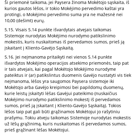
Ši priemonė taikoma, jei Paysera žinoma Mokėtojo sąskaita, iš
kurios gautos lėšos, ir tokio Mokėjimo pervedimo kaštai yra
protingi, o Mokėjimo pervedimo suma yra ne mažesnė nei
10,00 (dešimt) eurų.
5.15. Visais 5.14 punkte išvardytais atvejais taikomas
Sistemoje nurodytas Mokėjimo nurodymo patikslinimo
mokestis, kuris nuskaitomas iš pervedamos sumos, prieš ją
įskaitant į Kliento-Gavėjo Sąskaitą.
5.16. Jei neįmanoma pritaikyti nei vienos 5.14 punkte
išvardytos Mokėjimo operacijos atsekimo priemonės, taip pat
ir tais atvejais, kai pagal Mokėtojo Mokėjimo nurodyme
pateiktus ir (ar) patikslintus duomenis Gavėjo nustatyti vis tiek
neįmanoma, lėšos yra saugomos Paysera sistemoje iki
Mokėtojo arba Gavėjo kreipimosi bei papildomų duomenų,
kurie leistų įskaityti lėšas Gavėjui pateikimo (nuskaičius
Mokėjimo nurodymo patikslinimo mokestį iš pervedamos
sumos, prieš ją įskaitant į Kliento-Gavėjo Sąskaitą). Tokios
lėšos taip pat gali būti grąžinamos Mokėtojui jo rašytiniu
prašymu. Tokiu atveju taikomas Sistemoje nurodytas mokestis
už lėšų grąžinimą, kuris nuskaitomas iš pervedamos sumos,
prieš grąžinant lėšas Mokėtojui.