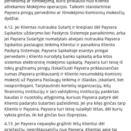
pervedimą ar išmokėjimą, kuris priklauso nuo Kliento
atliekamos Mokėjimo operacijos. Taikomi standartiniai
Paysera pinigų pervedimo ar išmokėjimo Komisinių mokesčių
dydžiai.
4.12. Jei Klientas nutraukia Sutartį ir kreipiasi dėl Paysera
Sąskaitos uždarymo bei Paskyros Sistemoje panaikinimo, arba
jei Paysera Sutartyje numatytais atvejais nutraukia Paysera
Sąskaitos paslaugos teikimą Klientui ir panaikina Kliento
Paskyrą Sistemoje, Paysera Sąskaitoje esantys pinigai
pervedami į Kliento nurodytą banko sąskaitą arba kitos
sistemos elektroninę mokėjimo sąskaitą. Paysera turi teisę iš
tokių grąžinamų pinigų išskaičiuoti Paysera priklausančias
sumas (Paysera priklausantį ir Kliento nesumokėtą Komisinį
mokestį už Paysera Paslaugų teikimą ir išlaidas, įskaitant, bet
neapsiribojant, Tarptautinės kortelių organizacijų, kitų
finansinių institucijų ir (ar) valstybinių institucijų paskirtas
baudas ir nuostolių atlyginimą, kuriuos Paysera patyrė dėl
Kliento padaryto Sutarties pažeidimo). Jei yra kilęs ginčas tarp
Kliento ir Paysera, Paysera turi teisę sulaikyti lėšas, dėl kurių
vyksta ginčas, iki kol ginčas bus išspręstas.
4.13. Jei Paysera nepavyko grąžinti lėšų Klientui dėl
priežasčių, nepriklausančių nuo Paysera, Klientas apie tai