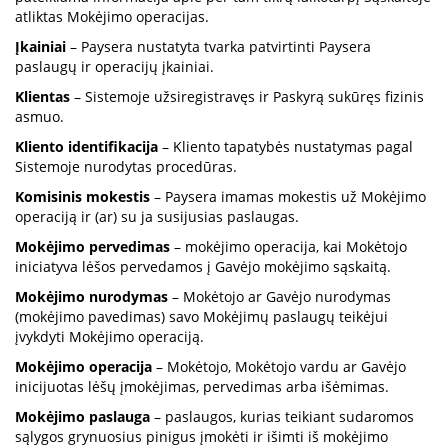
atliktas Mokėjimo operacijas.
Įkainiai
– Paysera nustatyta tvarka patvirtinti Paysera
paslaugų ir operacijų įkainiai.
Klientas
– Sistemoje užsiregistravęs ir Paskyrą sukūręs fizinis
asmuo.
Kliento identifikacija
– Kliento tapatybės nustatymas pagal
Sistemoje nurodytas procedūras.
Komisinis mokestis
– Paysera imamas mokestis už Mokėjimo
operaciją ir (ar) su ja susijusias paslaugas.
Mokėjimo pervedimas
– mokėjimo operacija, kai Mokėtojo
iniciatyva lėšos pervedamos į Gavėjo mokėjimo sąskaitą.
Mokėjimo nurodymas
– Mokėtojo ar Gavėjo nurodymas
(mokėjimo pavedimas) savo Mokėjimų paslaugų teikėjui
įvykdyti Mokėjimo operaciją.
Mokėjimo operacija
– Mokėtojo, Mokėtojo vardu ar Gavėjo
inicijuotas lėšų įmokėjimas, pervedimas arba išėmimas.
Mokėjimo paslauga
– paslaugos, kurias teikiant sudaromos
sąlygos grynuosius pinigus įmokėti ir išimti iš mokėjimo