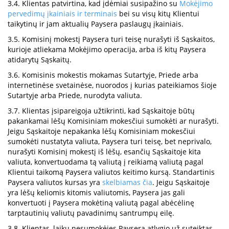
3.4. Klientas patvirtina, kad įdėmiai susipažino su
Mokėjimo
pervedimų įkainiais ir terminais
bei su visų kitų Klientui
taikytinų ir jam aktualių Paysera paslaugų įkainiais.
3.5. Komisinį mokestį Paysera turi teisę nurašyti iš Sąskaitos,
kurioje atliekama Mokėjimo operacija, arba iš kitų Paysera
atidarytų Sąskaitų.
3.6. Komisinis mokestis mokamas Sutartyje, Priede arba
internetinėse svetainėse, nuorodos į kurias pateikiamos šioje
Sutartyje arba Priede, nurodyta valiuta.
3.7. Klientas įsipareigoja užtikrinti, kad Sąskaitoje būtų
pakankamai lėšų Komisiniam mokesčiui sumokėti ar nurašyti.
Jeigu Sąskaitoje nepakanka lėšų Komisiniam mokesčiui
sumokėti nustatyta valiuta, Paysera turi teisę, bet neprivalo,
nurašyti Komisinį mokestį iš lėšų, esančių Sąskaitoje kita
valiuta, konvertuodama tą valiutą į reikiamą valiutą pagal
Klientui taikomą Paysera valiutos keitimo kursą. Standartinis
Paysera valiutos kursas yra
skelbiamas čia
. Jeigu Sąskaitoje
yra lėšų keliomis kitomis valiutomis, Paysera jas gali
konvertuoti į Paysera mokėtiną valiutą pagal abėcėlinę
tarptautinių valiutų pavadinimų santrumpų eilę.
3.8. Klientas, laiku nesumokėjęs Paysera atlygio už suteiktas