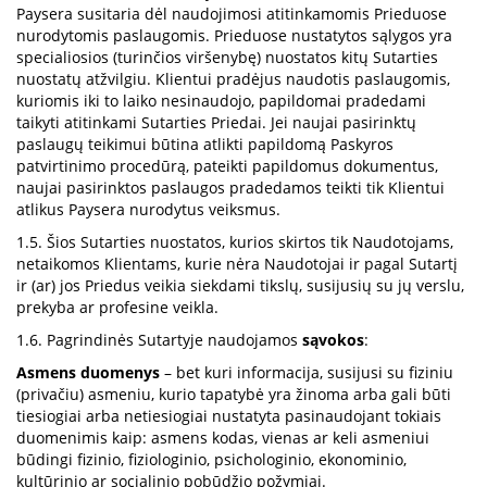
Paysera susitaria dėl naudojimosi atitinkamomis Prieduose
nurodytomis paslaugomis. Prieduose nustatytos sąlygos yra
specialiosios (turinčios viršenybę) nuostatos kitų Sutarties
nuostatų atžvilgiu. Klientui pradėjus naudotis paslaugomis,
kuriomis iki to laiko nesinaudojo, papildomai pradedami
taikyti atitinkami Sutarties Priedai. Jei naujai pasirinktų
paslaugų teikimui būtina atlikti papildomą Paskyros
patvirtinimo procedūrą, pateikti papildomus dokumentus,
naujai pasirinktos paslaugos pradedamos teikti tik Klientui
atlikus Paysera nurodytus veiksmus.
1.5. Šios Sutarties nuostatos, kurios skirtos tik Naudotojams,
netaikomos Klientams, kurie nėra Naudotojai ir pagal Sutartį
ir (ar) jos Priedus veikia siekdami tikslų, susijusių su jų verslu,
prekyba ar profesine veikla.
1.6. Pagrindinės Sutartyje naudojamos
sąvokos
:
Asmens duomenys
– bet kuri informacija, susijusi su fiziniu
(privačiu) asmeniu, kurio tapatybė yra žinoma arba gali būti
tiesiogiai arba netiesiogiai nustatyta pasinaudojant tokiais
duomenimis kaip: asmens kodas, vienas ar keli asmeniui
būdingi fizinio, fiziologinio, psichologinio, ekonominio,
kultūrinio ar socialinio pobūdžio požymiai.