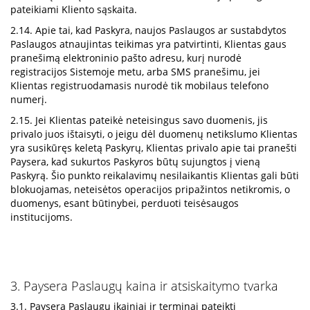
pateikiami Kliento sąskaita.
2.14. Apie tai, kad Paskyra, naujos Paslaugos ar sustabdytos
Paslaugos atnaujintas teikimas yra patvirtinti, Klientas gaus
pranešimą elektroninio pašto adresu, kurį nurodė
registracijos Sistemoje metu, arba SMS pranešimu, jei
Klientas registruodamasis nurodė tik mobilaus telefono
numerį.
2.15. Jei Klientas pateikė neteisingus savo duomenis, jis
privalo juos ištaisyti, o jeigu dėl duomenų netikslumo Klientas
yra susikūręs keletą Paskyrų, Klientas privalo apie tai pranešti
Paysera, kad sukurtos Paskyros būtų sujungtos į vieną
Paskyrą. Šio punkto reikalavimų nesilaikantis Klientas gali būti
blokuojamas, neteisėtos operacijos pripažintos netikromis, o
duomenys, esant būtinybei, perduoti teisėsaugos
institucijoms.
3. Paysera Paslaugų kaina ir atsiskaitymo tvarka
3.1. Paysera Paslaugų įkainiai ir terminai pateikti