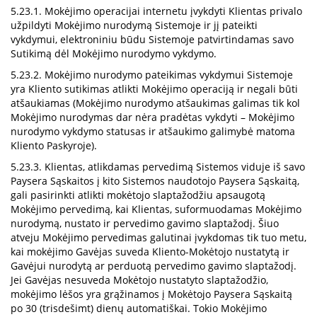
5.23.1. Mokėjimo operacijai internetu įvykdyti Klientas privalo
užpildyti Mokėjimo nurodymą Sistemoje ir jį pateikti
vykdymui, elektroniniu būdu Sistemoje patvirtindamas savo
Sutikimą dėl Mokėjimo nurodymo vykdymo.
5.23.2. Mokėjimo nurodymo pateikimas vykdymui Sistemoje
yra Kliento sutikimas atlikti Mokėjimo operaciją ir negali būti
atšaukiamas (Mokėjimo nurodymo atšaukimas galimas tik kol
Mokėjimo nurodymas dar nėra pradėtas vykdyti – Mokėjimo
nurodymo vykdymo statusas ir atšaukimo galimybė matoma
Kliento Paskyroje).
5.23.3. Klientas, atlikdamas pervedimą Sistemos viduje iš savo
Paysera Sąskaitos į kito Sistemos naudotojo Paysera Sąskaitą,
gali pasirinkti atlikti mokėtojo slaptažodžiu apsaugotą
Mokėjimo pervedimą, kai Klientas, suformuodamas Mokėjimo
nurodymą, nustato ir pervedimo gavimo slaptažodį. Šiuo
atveju Mokėjimo pervedimas galutinai įvykdomas tik tuo metu,
kai mokėjimo Gavėjas suveda Kliento-Mokėtojo nustatytą ir
Gavėjui nurodytą ar perduotą pervedimo gavimo slaptažodį.
Jei Gavėjas nesuveda Mokėtojo nustatyto slaptažodžio,
mokėjimo lėšos yra grąžinamos į Mokėtojo Paysera Sąskaitą
po 30 (trisdešimt) dienų automatiškai. Tokio Mokėjimo