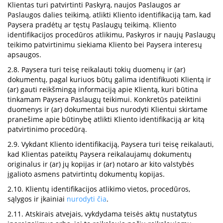
Klientas turi patvirtinti Paskyrą, naujos Paslaugos ar
Paslaugos dalies teikimą, atlikti Kliento identifikaciją tam, kad
Paysera pradėtų ar tęstų Paslaugų teikimą. Kliento
identifikacijos procedūros atlikimu, Paskyros ir naujų Paslaugų
teikimo patvirtinimu siekiama Kliento bei Paysera interesų
apsaugos.
2.8. Paysera turi teisę reikalauti tokių duomenų ir (ar)
dokumentų, pagal kuriuos būtų galima identifikuoti Klientą ir
(ar) gauti reikšmingą informaciją apie Klientą, kuri būtina
tinkamam Paysera Paslaugų teikimui. Konkretūs pateiktini
duomenys ir (ar) dokumentai bus nurodyti Klientui skirtame
pranešime apie būtinybę atlikti Kliento identifikaciją ar kitą
patvirtinimo procedūrą.
2.9. Vykdant Kliento identifikaciją, Paysera turi teisę reikalauti,
kad Klientas pateiktų Paysera reikalaujamų dokumentų
originalus ir (ar) jų kopijas ir (ar) notaro ar kito valstybės
įgalioto asmens patvirtintų dokumentų kopijas.
2.10. Klientų identifikacijos atlikimo vietos, procedūros,
sąlygos ir įkainiai
nurodyti čia
.
2.11. Atskirais atvejais, vykdydama teisės aktų nustatytus