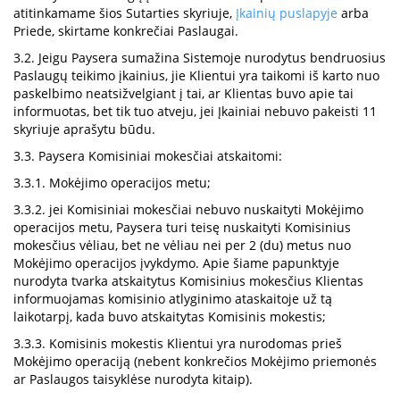
atitinkamame šios Sutarties skyriuje,
Įkainių puslapyje
arba
Priede, skirtame konkrečiai Paslaugai.
3.2. Jeigu Paysera sumažina Sistemoje nurodytus bendruosius
Paslaugų teikimo įkainius, jie Klientui yra taikomi iš karto nuo
paskelbimo neatsižvelgiant į tai, ar Klientas buvo apie tai
informuotas, bet tik tuo atveju, jei Įkainiai nebuvo pakeisti 11
skyriuje aprašytu būdu.
3.3. Paysera Komisiniai mokesčiai atskaitomi:
3.3.1. Mokėjimo operacijos metu;
3.3.2. jei Komisiniai mokesčiai nebuvo nuskaityti Mokėjimo
operacijos metu, Paysera turi teisę nuskaityti Komisinius
mokesčius vėliau, bet ne vėliau nei per 2 (du) metus nuo
Mokėjimo operacijos įvykdymo. Apie šiame papunktyje
nurodyta tvarka atskaitytus Komisinius mokesčius Klientas
informuojamas komisinio atlyginimo ataskaitoje už tą
laikotarpį, kada buvo atskaitytas Komisinis mokestis;
3.3.3. Komisinis mokestis Klientui yra nurodomas prieš
Mokėjimo operaciją (nebent konkrečios Mokėjimo priemonės
ar Paslaugos taisyklėse nurodyta kitaip).