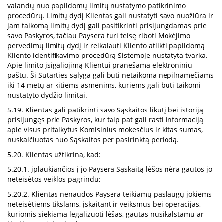
valandų nuo papildomų limitų nustatymo patikrinimo
procedūrų. Limitų dydį Klientas gali nustatyti savo nuožiūra ir
jam taikomą limitų dydį gali pasitikrinti prisijungdamas prie
savo Paskyros, tačiau Paysera turi teisę riboti Mokėjimo
pervedimų limitų dydį ir reikalauti Kliento atlikti papildomą
Kliento identifikavimo procedūrą Sistemoje nustatyta tvarka.
Apie limito įsigaliojimą Klientui pranešama elektroniniu
paštu. Ši Sutarties sąlyga gali būti netaikoma nepilnamečiams
iki 14 metų ar kitiems asmenims, kuriems gali būti taikomi
nustatyto dydžio limitai.
5.19. Klientas gali patikrinti savo Sąskaitos likutį bei istoriją
prisijungęs prie Paskyros, kur taip pat gali rasti informaciją
apie visus pritaikytus Komisinius mokesčius ir kitas sumas,
nuskaičiuotas nuo Sąskaitos per pasirinktą periodą.
5.20. Klientas užtikrina, kad:
5.20.1. įplaukiančios į jo Paysera Sąskaitą lėšos nėra gautos jo
neteisėtos veiklos pagrindu;
5.20.2. Klientas nenaudos Paysera teikiamų paslaugų jokiems
neteisėtiems tikslams, įskaitant ir veiksmus bei operacijas,
kuriomis siekiama legalizuoti lėšas, gautas nusikalstamu ar