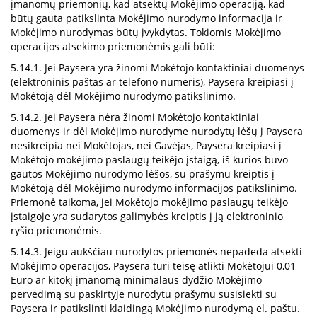
įmanomų priemonių, kad atsektų Mokėjimo operaciją, kad
būtų gauta patikslinta Mokėjimo nurodymo informacija ir
Mokėjimo nurodymas būtų įvykdytas. Tokiomis Mokėjimo
operacijos atsekimo priemonėmis gali būti:
5.14.1. Jei Paysera yra žinomi Mokėtojo kontaktiniai duomenys
(elektroninis paštas ar telefono numeris), Paysera kreipiasi į
Mokėtoją dėl Mokėjimo nurodymo patikslinimo.
5.14.2. Jei Paysera nėra žinomi Mokėtojo kontaktiniai
duomenys ir dėl Mokėjimo nurodyme nurodytų lėšų į Paysera
nesikreipia nei Mokėtojas, nei Gavėjas, Paysera kreipiasi į
Mokėtojo mokėjimo paslaugų teikėjo įstaigą, iš kurios buvo
gautos Mokėjimo nurodymo lėšos, su prašymu kreiptis į
Mokėtoją dėl Mokėjimo nurodymo informacijos patikslinimo.
Priemonė taikoma, jei Mokėtojo mokėjimo paslaugų teikėjo
įstaigoje yra sudarytos galimybės kreiptis į ją elektroninio
ryšio priemonėmis.
5.14.3. Jeigu aukščiau nurodytos priemonės nepadeda atsekti
Mokėjimo operacijos, Paysera turi teisę atlikti Mokėtojui 0,01
Euro ar kitokį įmanomą minimalaus dydžio Mokėjimo
pervedimą su paskirtyje nurodytu prašymu susisiekti su
Paysera ir patikslinti klaidingą Mokėjimo nurodymą el. paštu.