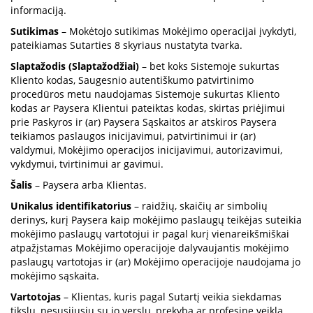
informaciją.
Sutikimas
– Mokėtojo sutikimas Mokėjimo operacijai įvykdyti,
pateikiamas Sutarties 8 skyriaus nustatyta tvarka.
Slaptažodis (Slaptažodžiai)
– bet koks Sistemoje sukurtas
Kliento kodas, Saugesnio autentiškumo patvirtinimo
procedūros metu naudojamas Sistemoje sukurtas Kliento
kodas ar Paysera Klientui pateiktas kodas, skirtas priėjimui
prie Paskyros ir (ar) Paysera Sąskaitos ar atskiros Paysera
teikiamos paslaugos inicijavimui, patvirtinimui ir (ar)
valdymui, Mokėjimo operacijos inicijavimui, autorizavimui,
vykdymui, tvirtinimui ar gavimui.
Šalis
– Paysera arba Klientas.
Unikalus identifikatorius
– raidžių, skaičių ar simbolių
derinys, kurį Paysera kaip mokėjimo paslaugų teikėjas suteikia
mokėjimo paslaugų vartotojui ir pagal kurį vienareikšmiškai
atpažįstamas Mokėjimo operacijoje dalyvaujantis mokėjimo
paslaugų vartotojas ir (ar) Mokėjimo operacijoje naudojama jo
mokėjimo sąskaita.
Vartotojas
– Klientas, kuris pagal Sutartį veikia siekdamas
tikslų, nesusijusių su jo verslu, prekyba ar profesine veikla.