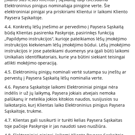
Elektroninius pinigus nominaliąja pinigine verte. Šie
elektroniniai pinigai yra priskiriami Klientui ir laikomi Kliento
Paysera Sąskaitoje.
4.4. Konkretų lėšų įnešimo ar pervedimo į Paysera Sąskaitą
būdą Klientas pasirenka Paskyroje, pasirinkęs funkciją
„Papildymo instrukcijos“, kurioje pateikiamos lėšų įmokėjimo
instrukcijos kiekvienam lėšų įmokėjimo būdui. Lėšų įmokėjimo
instrukcijos ir jose pateikiami duomenys yra (gali būti) laikomi
Unikaliais identifikatoriais, kurie yra būtini siekiant teisingai
atlikti mokėjimo operaciją.
4.5. Elektroninių pinigų nominali vertė sutampa su įneštų ar
pervestų į Paysera Sąskaitą lėšų nominalia verte.
4.6. Paysera Sąskaitoje laikomi Elektroniniai pinigai nėra
indėlis ir už jų laikymą, Paysera jokiais atvejais nemoka
palūkanų ir neteikia jokios kitokios naudos, susijusios su
laikotarpio, kurį Klientas laiko Elektroninius pinigus Paysera
Sąskaitoje, trukme.
4.7. Klientas gali susikurti ir turėti kelias Paysera Sąskaitas
toje pačioje Paskyroje ir jas naudoti savo nuožiūra.