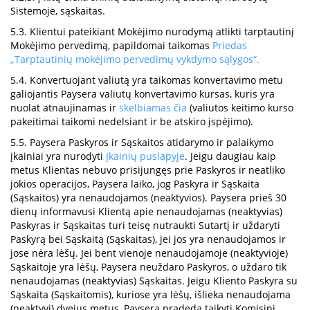
Sistemoje, sąskaitas.
5.3. Klientui pateikiant Mokėjimo nurodymą atlikti tarptautinį
Mokėjimo pervedimą, papildomai taikomas
Priedas
„Tarptautinių mokėjimo pervedimų vykdymo sąlygos“.
5.4. Konvertuojant valiutą yra taikomas konvertavimo metu
galiojantis Paysera valiutų konvertavimo kursas, kuris yra
nuolat atnaujinamas ir
skelbiamas čia
(valiutos keitimo kurso
pakeitimai taikomi nedelsiant ir be atskiro įspėjimo).
5.5. Paysera Paskyros ir Sąskaitos atidarymo ir palaikymo
įkainiai yra nurodyti
Įkainių puslapyje
. Jeigu daugiau kaip
metus Klientas nebuvo prisijungęs prie Paskyros ir neatliko
jokios operacijos, Paysera laiko, jog Paskyra ir Sąskaita
(Sąskaitos) yra nenaudojamos (neaktyvios). Paysera prieš 30
dienų informavusi Klientą apie nenaudojamas (neaktyvias)
Paskyras ir Sąskaitas turi teisę nutraukti Sutartį ir uždaryti
Paskyrą bei Sąskaitą (Sąskaitas), jei jos yra nenaudojamos ir
jose nėra lėšų. Jei bent vienoje nenaudojamoje (neaktyvioje)
Sąskaitoje yra lėšų, Paysera neuždaro Paskyros, o uždaro tik
nenaudojamas (neaktyvias) Sąskaitas. Jeigu Kliento Paskyra su
Sąskaita (Sąskaitomis), kuriose yra lėšų, išlieka nenaudojama
(neaktyvi) dvejus metus, Paysera pradeda taikyti Komisinį