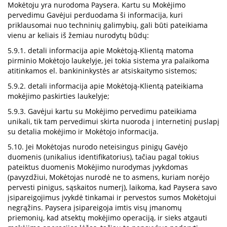
Mokėtoju yra nurodoma Paysera. Kartu su Mokėjimo
pervedimu Gavėjui perduodama ši informacija, kuri
priklausomai nuo techninių galimybių, gali būti pateikiama
vienu ar keliais iš žemiau nurodytų būdų:
5.9.1. detali informacija apie Mokėtoją-Klientą matoma
pirminio Mokėtojo laukelyje, jei tokia sistema yra palaikoma
atitinkamos el. bankininkystės ar atsiskaitymo sistemos;
5.9.2. detali informacija apie Mokėtoją-Klientą pateikiama
mokėjimo paskirties laukelyje;
5.9.3. Gavėjui kartu su Mokėjimo pervedimu pateikiama
unikali, tik tam pervedimui skirta nuoroda į internetinį puslapį
su detalia mokėjimo ir Mokėtojo informacija.
5.10. Jei Mokėtojas nurodo neteisingus pinigų Gavėjo
duomenis (unikalius identifikatorius), tačiau pagal tokius
pateiktus duomenis Mokėjimo nurodymas įvykdomas
(pavyzdžiui, Mokėtojas nurodė ne to asmens, kuriam norėjo
pervesti pinigus, sąskaitos numerį), laikoma, kad Paysera savo
įsipareigojimus įvykdė tinkamai ir pervestos sumos Mokėtojui
negrąžins. Paysera įsipareigoja imtis visų įmanomų
priemonių, kad atsektų mokėjimo operaciją, ir sieks atgauti