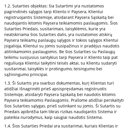
1.2. Sutarties objektas: šia Sutartimi yra nustatomos
pagrindinės sąlygos tarp Kliento ir Paysera, Klientui
registruojantis Sistemoje, atsidarant Paysera Sąskaitą bei
naudojantis kitomis Paysera teikiamomis paslaugomis. Šios
Sutarties Priedais, susitarimais, taisyklėmis, kurie yra
neatskiriama šios Sutarties dalis, yra nustatomos atskirų
Paysera teikiamų paslaugų sąlygos ir tokios sąlygos Klientui
įsigalioja, Klientui su jomis susipažinus ir pradėjus naudotis
atitinkamomis paslaugomis. Be šios Sutarties su Paslaugų
teikimu susijusius santykius tarp Paysera ir Kliento taip pat
reguliuoja Klientui taikytini teisės aktai, su Klientu sudaryti
susitarimai, taisyklės ir protingumo, teisingumo bei
sąžiningumo principai.
1.3. Ši Sutartis yra svarbus dokumentas, kurį Klientas turi
atidžiai išnagrinėti prieš apsispręsdamas registruotis
Sistemoje, atsidaryti Paysera Sąskaitą bei naudotis kitomis
Paysera teikiamomis Paslaugomis. Prašome atidžiai perskaityti
šios Sutarties sąlygas, prieš sutinkant su jomis. Ši Sutartis su
Priedais apibrėžia tam tikras rizikas naudojantis Sistema ir
pateikia nurodymus, kaip saugiai naudotis Sistema.
1.4. Šios Sutarties Priedai yra susitarimai, kuriais Klientas ir