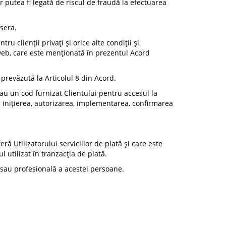
ar putea fi legată de riscul de fraudă la efectuarea
ysera.
u clienții privați și orice alte condiții și
e web, care este menționată în prezentul Acord
revăzută la Articolul 8 din Acord.
sau un cod furnizat Clientului pentru accesul la
au inițierea, autorizarea, implementarea, confirmarea
ră Utilizatorului serviciilor de plată și care este
ul utilizat în tranzacția de plată.
 sau profesională a acestei persoane.