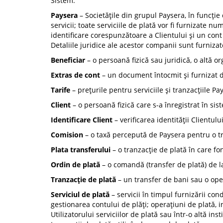
Sistem.
Paysera
– Societățile din grupul Paysera, în funcție
servicii; toate serviciile de plată vor fi furnizate n
identificare corespunzătoare a Clientului și un cont
Detaliile juridice ale acestor companii sunt furnizat
Beneficiar
– o persoană fizică sau juridică, o altă o
Extras de cont
– un document întocmit și furnizat d
Tarife
– prețurile pentru serviciile și tranzacțiile P
Client
– o persoană fizică care s-a înregistrat în sist
Identificare Client
– verificarea identității Clientul
Comision
– o taxă percepută de Paysera pentru o tra
Plata transferului
– o tranzacție de plată în care fon
Ordin de plată
– o comandă (transfer de plată) de la
Tranzacție de plată
– un transfer de bani sau o oper
Serviciul de plată
– servicii în timpul furnizării con
gestionarea contului de plăți; operațiuni de plată, in
Utilizatorului serviciilor de plată sau într-o altă in