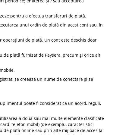
uri periodice; emiterea și / sau acceptarea
izeze pentru a efectua transferuri de plată.
xecutarea unui ordin de plată din acest cont sau, în
tor operațiuni de plată. Un cont este deschis doar
u de plată furnizat de Paysera, precum și orice alt
 mobile.
registrat, se creează un nume de conectare și se
Suplimentul poate fi considerat ca un acord, reguli,
 utilizarea a două sau mai multe elemente clasificate
card, telefon mobil) (de exemplu, caracteristici
u de plată online sau prin alte mijloace de acces la