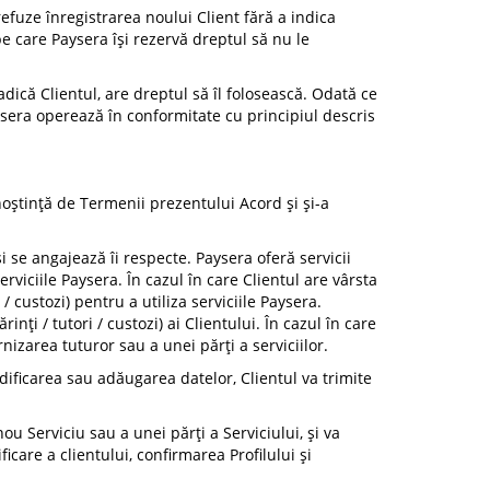
refuze înregistrarea noului Client fără a indica
e care Paysera își rezervă dreptul să nu le
adică Clientul, are dreptul să îl folosească. Odată ce
aysera operează în conformitate cu principiul descris
unoștință de Termenii prezentului Acord și și-a
i se angajează îi respecte. Paysera oferă servicii
erviciile Paysera. În cazul în care Clientul are vârsta
/ custozi) pentru a utiliza serviciile Paysera.
ți / tutori / custozi) ai Clientului. În cazul în care
izarea tuturor sau a unei părți a serviciilor.
odificarea sau adăugarea datelor, Clientul va trimite
ou Serviciu sau a unei părți a Serviciului, și va
care a clientului, confirmarea Profilului și