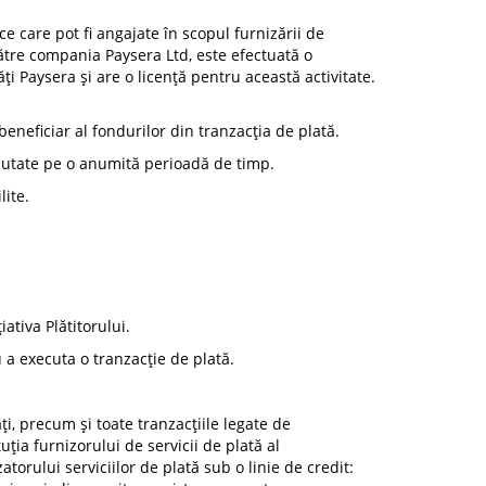
ce care pot fi angajate în scopul furnizării de
 către compania Paysera Ltd, este efectuată o
i Paysera și are o licență pentru această activitate.
beneficiar al fondurilor din tranzacția de plată.
ecutate pe o anumită perioadă de timp.
lite.
iativa Plătitorului.
u a executa o tranzacție de plată.
ți, precum și toate tranzacțiile legate de
uția furnizorului de servicii de plată al
atorului serviciilor de plată sub o linie de credit: