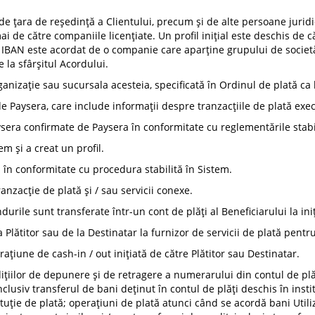
 de țara de reședință a Clientului, precum și de alte persoane juridi
umai de către companiile licențiate. Un profil inițial este deschis de
 IBAN este acordat de o companie care aparține grupului de societăț
e la sfârșitul Acordului.
rganizație sau sucursala acesteia, specificată în Ordinul de plată ca 
e Paysera, care include informații despre tranzacțiile de plată ex
aysera confirmate de Paysera în conformitate cu reglementările stabi
em și a creat un profil.
ui în conformitate cu procedura stabilită în Sistem.
nzacție de plată și / sau servicii conexe.
durile sunt transferate într-un cont de plăți al Beneficiarului la iniț
 Plătitor sau de la Destinatar la furnizor de servicii de plată pentr
ațiune de cash-in / out inițiată de către Plătitor sau Destinatar.
dițiilor de depunere și de retragere a numerarului din contul de plă
clusiv transferul de bani deținut în contul de plăți deschis în instit
stituție de plată; operațiuni de plată atunci când se acordă bani Utiliz