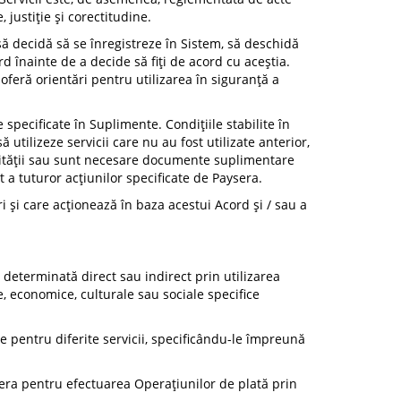
, justiție și corectitudine.
ă decidă să se înregistreze în Sistem, să deschidă
rd înainte de a decide să fiți de acord cu aceștia.
oferă orientări pentru utilizarea în siguranță a
 specificate în Suplimente. Condițiile stabilite în
utilizeze servicii care nu au fost utilizate anterior,
ntității sau sunt necesare documente suplimentare
t a tuturor acțiunilor specificate de Paysera.
ri și care acționează în baza acestui Acord și / sau a
i determinată direct sau indirect prin utilizarea
e, economice, culturale sau sociale specifice
are pentru diferite servicii, specificându-le împreună
aysera pentru efectuarea Operațiunilor de plată prin