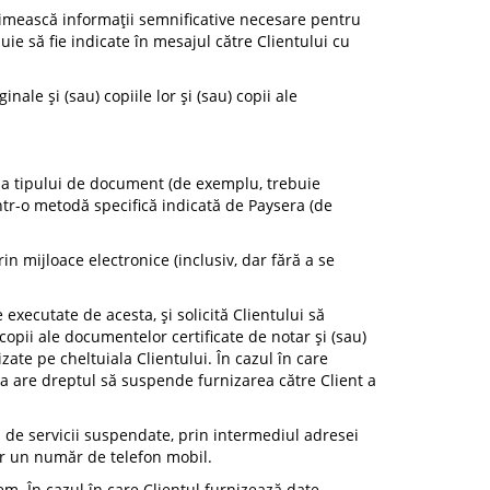
primească informații semnificative necesare pentru
ie să fie indicate în mesajul către Clientului cu
ale și (sau) copiile lor și (sau) copii ale
re a tipului de document (de exemplu, trebuie
ntr-o metodă specifică indicată de Paysera (de
 mijloace electronice (inclusiv, dar fără a se
executate de acesta, și solicită Clientului să
copii ale documentelor certificate de notar și (sau)
zate pe cheltuiala Clientului. În cazul în care
ra are dreptul să suspende furnizarea către Client a
tă de servicii suspendate, prin intermediul adresei
oar un număr de telefon mobil.
tem. În cazul în care Clientul furnizează date