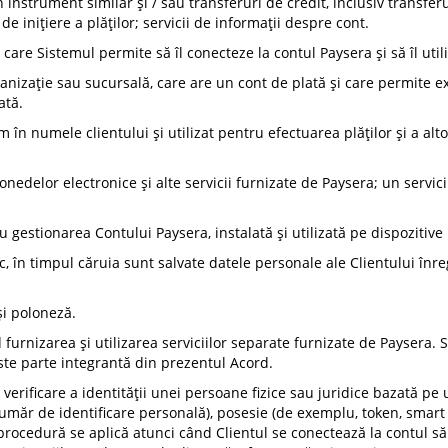
 instrument similar și / sau transferuri de credit, inclusiv transfer
e inițiere a plăților; servicii de informații despre cont.
care Sistemul permite să îl conecteze la contul Paysera și să îl util
ganizație sau sucursală, care are un cont de plată și care permite e
ată.
 în numele clientului și utilizat pentru efectuarea plăților și a al
edelor electronice și alte servicii furnizate de Paysera; un servici
u gestionarea Contului Paysera, instalată și utilizată pe dispozitive
ic, în timpul căruia sunt salvate datele personale ale Clientului în
și poloneză.
d furnizarea și utilizarea serviciilor separate furnizate de Paysera. 
este parte integrantă din prezentul Acord.
erificare a identității unei persoane fizice sau juridice bazată pe
umăr de identificare personală), posesie (de exemplu, token, smart 
procedură se aplică atunci când Clientul se conectează la contul să