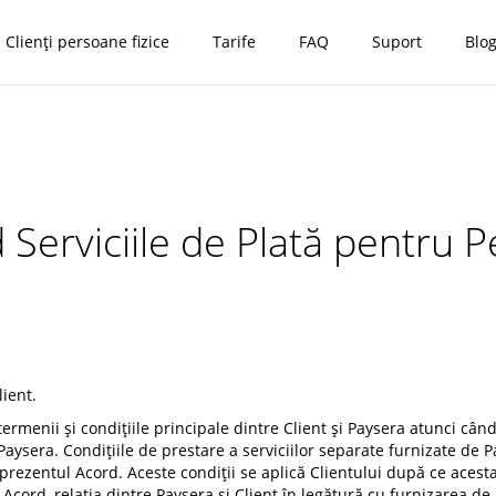
Clienți persoane fizice
Tarife
FAQ
Suport
Blo
 Serviciile de Plată pentru P
lient.
termenii și condițiile principale dintre Client și Paysera atunci cân
e Paysera. Condițiile de prestare a serviciilor separate furnizate de 
n prezentul Acord. Aceste condiții se aplică Clientului după ce acest
l Acord, relația dintre Paysera și Client în legătură cu furnizarea 