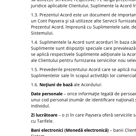
juridice aplicabile Clientului, Suplimente la Acord înc
1.3. Prezentul Acord este un document de importanță
un Cont Paysera și să utilizeze alte Servicii furniza
Prezentul Acord, împreună cu Suplimentele sale, defi
Sistemului.
1.4. Suplimentele la Acord sunt acorduri în baza căro
Suplimente sunt dispoziții speciale care prevalează a
se aplică respectivele Suplimente adiționale la Ac
ale Clientului pentru furnizarea serviciilor nou sele
1.5. Prevederile prezentului Acord care se aplică numa
Suplimentelor sale în scopul activității lor comerci
1.6.
Noțiuni de bază
ale Acordului:
Date personale
– orice informație legată de persoana
unui cod personal (număr de identificare național) și
individul.
Zi lucrătoare
– o zi în care Paysera oferă serviciile 
cu Tarifele.
Bani electronici (Monedă electronică)
– banii Clien