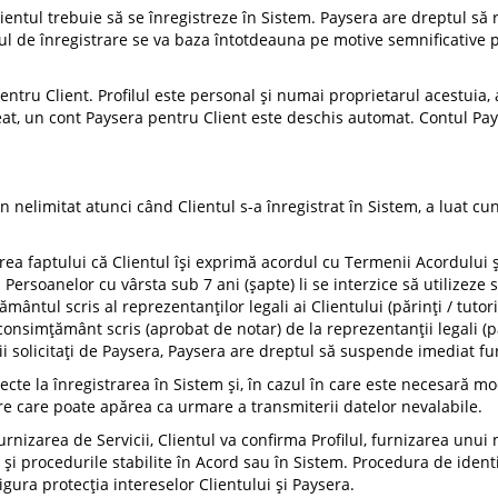
Clientul trebuie să se înregistreze în Sistem. Paysera are dreptul să 
ul de înregistrare se va baza întotdeauna pe motive semnificative p
pentru Client. Profilul este personal și numai proprietarul acestuia, 
t creat, un cont Paysera pentru Client este deschis automat. Contul P
en nelimitat atunci când Clientul s-a înregistrat în Sistem, a luat c
rea faptului că Clientul își exprimă acordul cu Termenii Acordului ș
Persoanelor cu vârsta sub 7 ani (șapte) li se interzice să utilizeze s
ântul scris al reprezentanților legali ai Clientului (părinți / tutori 
nsimțământ scris (aprobat de notar) de la reprezentanții legali (părin
 solicitați de Paysera, Paysera are dreptul să suspende imediat furn
recte la înregistrarea în Sistem și, în cazul în care este necesară m
re care poate apărea ca urmare a transmiterii datelor nevalabile.
nizarea de Servicii, Clientul va confirma Profilul, furnizarea unui n
i procedurile stabilite în Acord sau în Sistem. Procedura de identifi
gura protecția intereselor Clientului și Paysera.