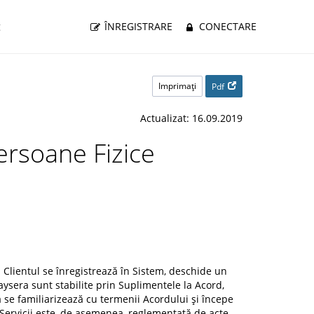
g
ÎNREGISTRARE
CONECTARE
Imprimaţi
Pdf
Actualizat: 16.09.2019
ersoane Fizice
d Clientul se înregistrează în Sistem, deschide un
Paysera sunt stabilite prin Suplimentele la Acord,
a se familiarizează cu termenii Acordului și începe
de Servicii este, de asemenea, reglementată de acte