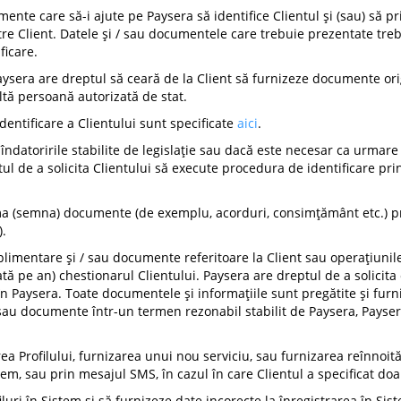
mente care să-i ajute pe Paysera să identifice Clientul și (sau) să 
re Client. Datele și / sau documentele care trebuie prezentate trebu
ficare.
ysera are dreptul să ceară de la Client să furnizeze documente origin
ltă persoană autorizată de stat.
identificare a Clientului sunt specificate
aici
.
 îndatoririle stabilite de legislație sau dacă este necesar ca urma
ul de a solicita Clientului să execute procedura de identificare pri
rma (semna) documente (de exemplu, acorduri, consimțământ etc.) prin
).
plimentare și / sau documente referitoare la Client sau operațiunile 
tă pe an) chestionarul Clientului. Paysera are dreptul de a solicita 
n Paysera. Toate documentele și informațiile sunt pregătite și furni
 sau documente într-un termen rezonabil stabilit de Paysera, Payse
rea Profilului, furnizarea unui nou serviciu, sau furnizarea reînnoi
istem, sau prin mesajul SMS, în cazul în care Clientul a specificat d
iluri în Sistem și să furnizeze date incorecte la înregistrarea în Sis