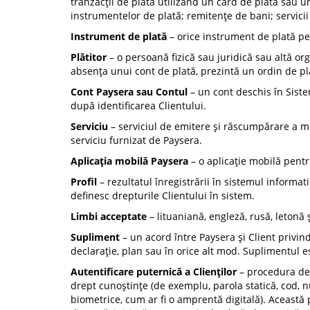
tranzacții de plată utilizând un card de plată sau un
instrumentelor de plată; remitențe de bani; servicii d
Instrument de plată
– orice instrument de plată pe 
Plătitor
– o persoană fizică sau juridică sau altă or
absența unui cont de plată, prezintă un ordin de pl
Cont Paysera sau Contul
– un cont deschis în Sistem
după identificarea Clientului.
Serviciu
– serviciul de emitere și răscumpărare a mon
serviciu furnizat de Paysera.
Aplicația mobilă Paysera
– o aplicație mobilă pentr
Profil
– rezultatul înregistrării în sistemul informat
definesc drepturile Clientului în sistem.
Limbi acceptate
– lituaniană, engleză, rusă, letonă 
Supliment
– un acord între Paysera și Client privin
declarație, plan sau în orice alt mod. Suplimentul 
Autentificare puternică a Clienților
– procedura de v
drept cunoștințe (de exemplu, parola statică, cod, n
biometrice, cum ar fi o amprentă digitală). Această 