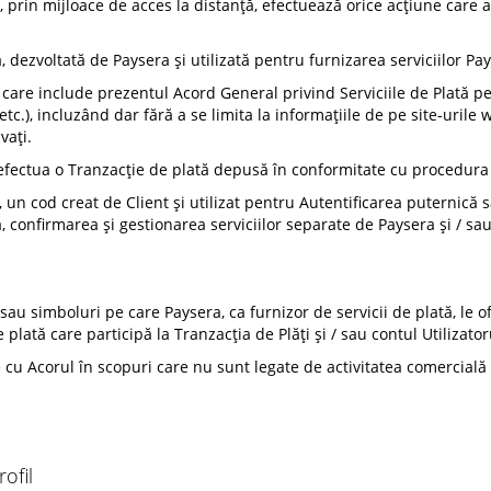
și, prin mijloace de acces la distanță, efectuează orice acțiune care 
 dezvoltată de Paysera și utilizată pentru furnizarea serviciilor Pa
care include prezentul Acord General privind Serviciile de Plată pentr
etc.), incluzând dar fără a se limita la informațiile de pe site-uril
vați.
efectua o Tranzacție de plată depusă în conformitate cu procedura p
, un cod creat de Client și utilizat pentru Autentificarea puternică 
ea, confirmarea și gestionarea serviciilor separate de Paysera și / s
u simboluri pe care Paysera, ca furnizor de servicii de plată, le ofe
e plată care participă la Tranzacția de Plăți și / sau contul Utilizator
 cu Acorul în scopuri care nu sunt legate de activitatea comercială
ofil