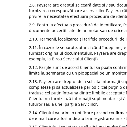
2.8. Paysera are dreptul să ceară date și / sau docu
furnizarea corespunzătoare a serviciilor Paysera căt
privire la necesitatea efectuării procedurii de identi
2.9. Pentru a efectua o procedură de identificare, Pa
documentelor certificate de un notar sau de orice a
2.10. Termenii, localizarea și tarifele procedurii de 
2.11. În cazurile separate, atunci când îndeplinește
furnizat originalul documentului), Paysera are drept
exemplu, la Birou Serviciului Clienți).
2.12. Părțile sunt de acord Clientul să poată confi
limita la, semnarea cu un pix special pe un monitor
2.13. Paysera are dreptul de a solicita informații su
completeze și să actualizeze periodic (cel puțin o da
traduse cel puțin într-una dintre limbile acceptate î
Clientul nu furnizează informații suplimentare și /
tuturor sau a unei părți a Serviciilor.
2.14. Clientul va primi o notificare privind confirma
de e-mail care a fost indicată la înregistrarea în s
2.15. Clientului i se interzice să aibă mai multe Prof