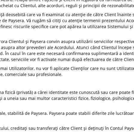
heiat cu Clientul, alte acorduri, reguli și principii de rezonabilitate
 deosebită care va fi examinat cu atenție de către Client înainte s
te de Paysera. Vă rugăm să citiți cu atenție termenii prezentului Aco
nesc riscurile specifice care pot apărea la utilizarea Sistemului și 
ra Clientul și Paysera convin asupra utilizării serviciilor respective
supra altor prevederi ale Acordului. Atunci când Clientul începe să 
ord. În cazul în care este necesară confirmarea suplimentară a ide
ctate, serviciile vor fi activate numai după efectuarea de către Clien
i Utilizatorilor, nu vor fi aplicate Clienților care nu sunt Utilizato
ale, comerciale sau profesionale.
 fizică (privată) a cărei identitate este cunoscută sau care poate f
 a uneia sau mai multor caracteristici fizice, fiziologice, psihologic
sale, stabilită de Paysera. Paysera poate stabili diferite zile lucrăto
tului, creditați sau transferați către Client și deținuți în Contul P