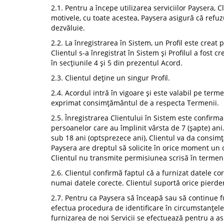
2.1. Pentru a începe utilizarea serviciilor Paysera, 
motivele, cu toate acestea, Paysera asigură că refuz
dezvăluie.
2.2. La înregistrarea în Sistem, un Profil este creat 
Clientul s-a înregistrat în Sistem și Profilul a fos
în secțiunile 4 și 5 din prezentul Acord.
2.3. Clientul deține un singur Profil.
2.4. Acordul intră în vigoare și este valabil pe term
exprimat consimțământul de a respecta Termenii.
2.5. Înregistrarea Clientului în Sistem este confirma
persoanelor care au împlinit vârsta de 7 (șapte) ani. 
sub 18 ani (optsprezece ani), Clientul va da consimțăm
Paysera are dreptul să solicite în orice moment un co
Clientul nu transmite permisiunea scrisă în termenii
2.6. Clientul confirmă faptul că a furnizat datele co
numai datele corecte. Clientul suportă orice pierde
2.7. Pentru ca Paysera să înceapă sau să continue fur
efectua procedura de identificare în circumstanțele ș
furnizarea de noi Servicii se efectuează pentru a asi