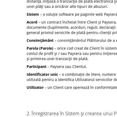
distanță, inițiază o tranzacție de plată electronică 
unei plăți sau a oricăror alte tipuri de abuzuri.
Sistem
– o soluție software pe paginile web Paysera,
Acord
– un contract încheiat între Client și Paysera, 
documente (Suplimente, acorduri, reguli, declarații 
general privind serviciile de plată pentru clienții pri
Consimţământ
– consimțământul Plătitorului de a 
Parola (Parole)
– orice cod creat de Client în sistem
contul de profil și / sau Paysera sau pentru inițier
și primirea unei tranzacții de plată.
Participant
– Paysera sau Clientul.
Identificator unic
– o combinație de litere, numere sa
utilizată pentru a identifica Utilizatorul serviciilor d
Utilizator
– un Client care operează în conformitate
2. Înregistrarea în Sistem și crearea unui Pr