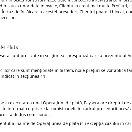
 din cauza unor date inexacte, Clientul a creat mai multe Profiluri, 
l. În caz de încălcare a acestei prevederi, Clientul poate fi blocat, ope
 necesar.
 de Plata
Paysera sunt precizate în secțiunea corespunzătoare a prezentului A
ciilor care sunt menționate în Sistem, noile prețuri se vor aplica f
indicat în secțiunea 11.
se la executarea unei Operațiuni de plată, Paysera are dreptul de a
este informat cu privire la comisioanele în cadrul procedurii prevăz
are s-a dedus comisionul;
entului înainte de Operațiunea de plată (cu excepția cazului în care 