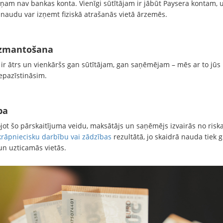
viņam nav bankas konta. Vienīgi sūtītājam ir jābūt Paysera kontam, 
 naudu var izņemt fiziskā atrašanās vietā ārzemēs.
izmantošana
 ir ātrs un vienkāršs gan sūtītājam, gan saņēmējam – mēs ar to jūs
epazīstināsim.
ba
jot šo pārskaitījuma veidu, maksātājs un saņēmējs izvairās no risk
krāpniecisku darbību vai zādzības
rezultātā, jo skaidrā nauda tiek 
un uzticamās vietās.