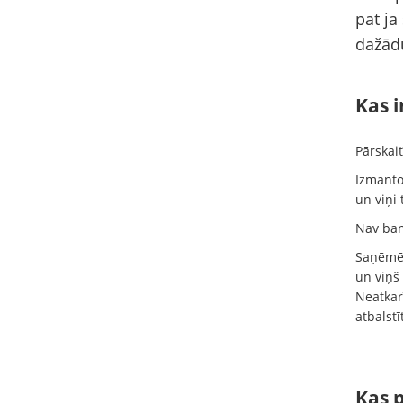
pat j
dažādu
Kas 
Pārskai
Izmanto
un viņi
Nav ban
Saņēmēj
un viņš
Neatkarī
atbalstī
Kas 