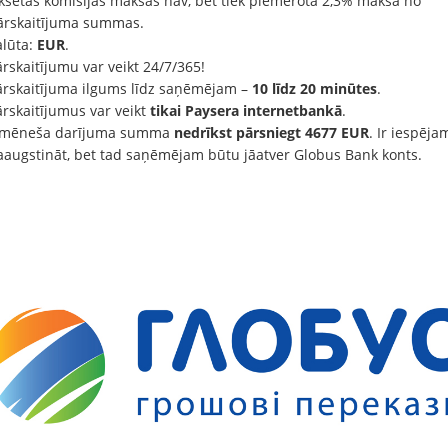
iksētas komisijas maksas nav, bet tiek piemērota 2,3% maksa no
ārskaitījuma summas.
alūta:
EUR
.
rskaitījumu var veikt 24/7/365!
ārskaitījuma ilgums līdz saņēmējam –
10 līdz 20 minūtes
.
ārskaitījumus var veikt
tikai Paysera internetbankā
.
kmēneša darījuma summa
nedrīkst pārsniegt 4677 EUR
. Ir iespēja
aaugstināt, bet tad saņēmējam būtu jāatver Globus Bank konts.