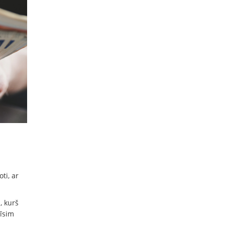
ti, ar
, kurš
dīsim