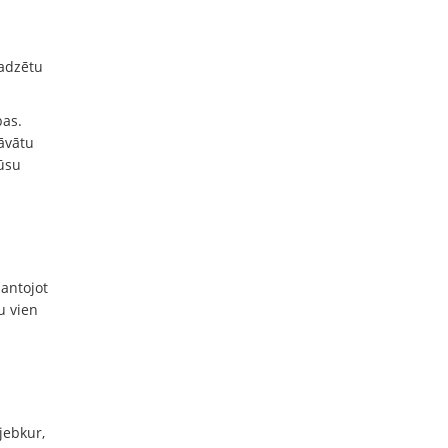
jadzētu
bas.
āvātu
ūsu
mantojot
u vien
jebkur,