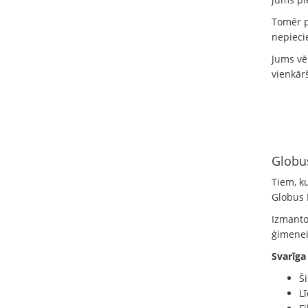
Tomēr p
nepiec
Jums vē
vienkār
Globus
Tiem, k
Globus 
Izmantoj
ģimenei
Svarīga
Š
L