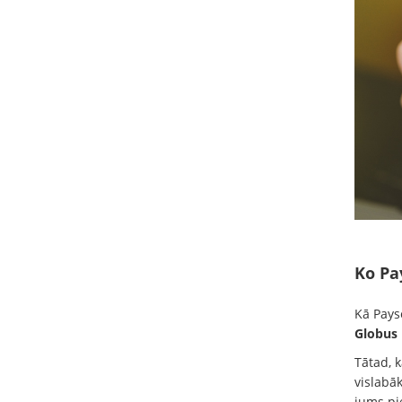
Ko Pa
Kā Payse
Globus
Tātad, 
vislabā
jums pi