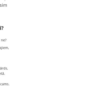
īsim
i?
 ne?
ajiem,
ārds,
tā.
eicams.