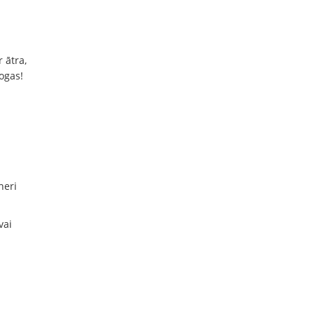
r ātra,
ogas!
neri
vai