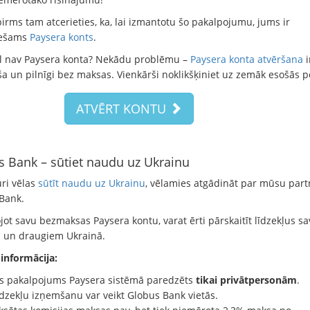
irms tam atcerieties, ka, lai izmantotu šo pakalpojumu, jums ir
iešams
Paysera konts
.
l nav Paysera konta? Nekādu problēmu –
Paysera konta atvēršana
i
ša un pilnīgi bez maksas. Vienkārši noklikšķiniet uz zemāk esošās p
ATVĒRT KONTU
 Bank – sūtiet naudu uz Ukrainu
uri vēlas
sūtīt naudu uz Ukrainu
, vēlamies atgādināt par mūsu part
Bank.
ot savu bezmaksas Paysera kontu, varat ērti pārskaitīt līdzekļus sa
 un draugiem Ukrainā.
 informācija:
is pakalpojums Paysera sistēmā paredzēts
tikai privātpersonām
.
īdzekļu izņemšanu var veikt Globus Bank vietās.