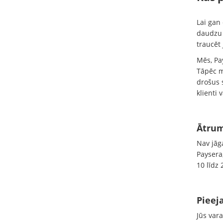
Lai gan
daudzu 
traucēt
Mēs, Pay
Tāpēc m
drošus 
klienti 
Ātru
Nav jāg
Paysera
10 līdz 
Pieej
Jūs var