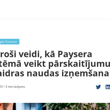
gās finanses
roši veidi, kā Paysera
stēmā veikt pārskaitījum
aidras naudas izņemšana
3 • 3 min lasījums