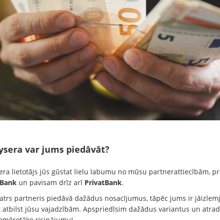
ysera var jums piedāvāt?
ra lietotājs jūs gūstat lielu labumu no mūsu partnerattiecībām, pro
 Bank
un pavisam drīz arī
PrivatBank
.
katrs partneris piedāvā dažādus nosacījumus, tāpēc jums ir jāizlemj
k atbilst jūsu vajadzībām. Apspriedīsim dažādus variantus un atra
emērotāko risinājumu!