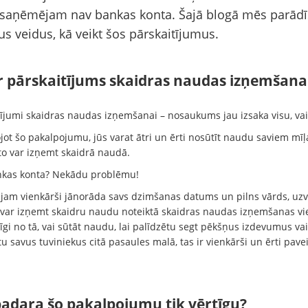
a saņēmējam nav bankas konta. Šajā blogā mēs parād
s veidus, kā veikt šos pārskaitījumus.
ir pārskaitījums skaidras naudas izņemšana
tījumi skaidras naudas izņemšanai – nosaukums jau izsaka visu, vai
jot šo pakalpojumu, jūs varat ātri un ērti nosūtīt naudu saviem mīļ
 to var izņemt skaidrā naudā.
kas konta? Nekādu problēmu!
am vienkārši jānorāda savs dzimšanas datums un pilns vārds, uzv
 var izņemt skaidru naudu noteiktā skaidras naudas izņemšanas vie
gi no tā, vai sūtāt naudu, lai palīdzētu segt pēkšņus izdevumus vai
tu savus tuviniekus citā pasaules malā, tas ir vienkārši un ērti pav
padara šo pakalpojumu tik vērtīgu?