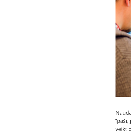
Naudas
īpaši,
veikt 