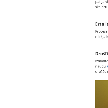
pat ja 
skaidru
Ērta 
Process
mirkļa i
Drošī
Izmanto
naudu
drošās 