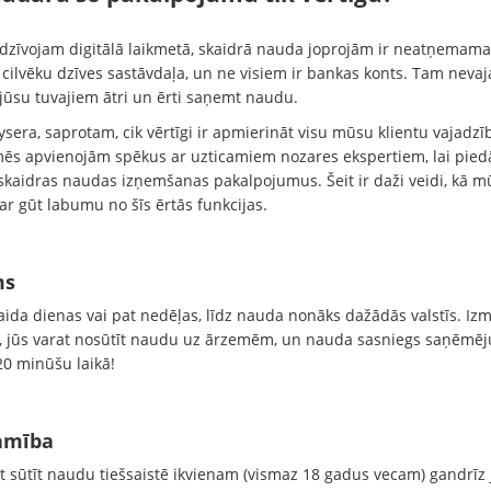
 dzīvojam digitālā laikmetā, skaidrā nauda joprojām ir neatņemama
cilvēku dzīves sastāvdaļa, un ne visiem ir bankas konts. Tam neva
 jūsu tuvajiem ātri un ērti saņemt naudu.
sera, saprotam, cik vērtīgi ir apmierināt visu mūsu klientu vajadzī
ēs apvienojām spēkus ar uzticamiem nozares ekspertiem, lai pied
skaidras naudas izņemšanas pakalpojumus. Šeit ir daži veidi, kā m
var gūt labumu no šīs ērtās funkcijas.
ms
aida dienas vai pat nedēļas, līdz nauda nonāks dažādās valstīs. Iz
, jūs varat nosūtīt naudu uz ārzemēm, un nauda sasniegs saņēmēj
20 minūšu laikā!
amība
at sūtīt naudu tiešsaistē ikvienam (vismaz 18 gadus vecam) gandrīz 