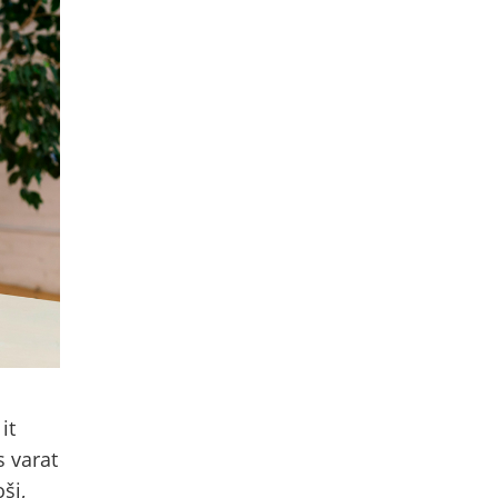
it
s varat
ši,