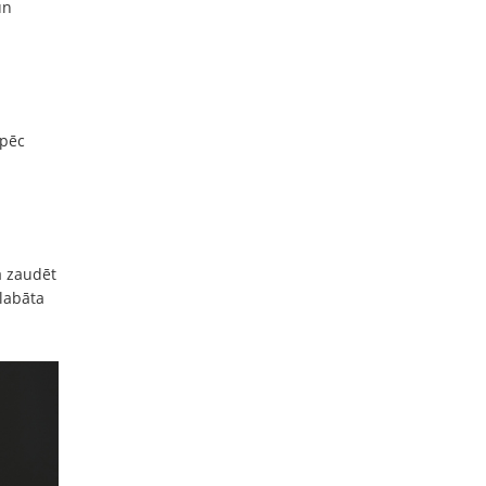
un
 pēc
a zaudēt
glabāta