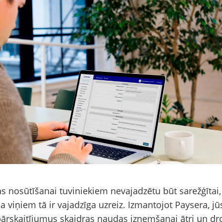
 nosūtīšanai tuviniekiem nevajadzētu būt sarežģītai, 
 ja viņiem tā ir vajadzīga uzreiz. Izmantojot Paysera, jū
pārskaitījumus skaidras naudas izņemšanai ātri un dro