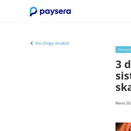
Visi bloga ieraksti
Personī
3 d
si
sk
Marts 202