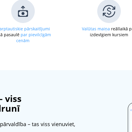
arptautiskie pārskaitījumi
Valūtas maiņa
reāllaikā 
sā pasaulē
par pievilcīgām
izdevīgiem kursiem
cenām
 viss
lrunī
ārvaldība – tas viss vienuviet,