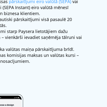
ksas
pārskaitījumi eiro valūtā (SEPA)
vai
 (SEPA Instant) eiro valūtā mēnesī
n biznesa klientiem.
autiski pārskaitījumi visā pasaulē 20
tās.
umi starp Paysera lietotājiem dažu
 – vienkārši ievadiet saņēmēja tālruni vai
a valūtas maiņa pārskaitījuma brīdī.
s komisijas maksas un valūtas kursi –
 nosacījumiem.