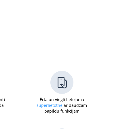
nt)
Ērta un viegli lietojama
pā
superlietotne
ar daudzām
papildu funkcijām