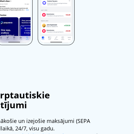
arptautiskie
tījumi
enākošie un izejošie maksājumi (SEPA
llaikā, 24/7, visu gadu.