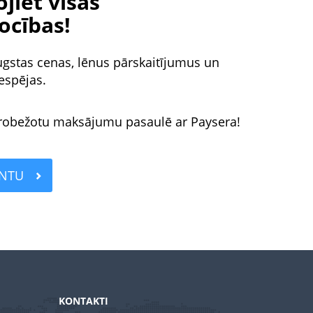
jiet visas
ocības!
ugstas cenas, lēnus pārskaitījumus un
espējas.
erobežotu maksājumu pasaulē ar Paysera!
ONTU
KONTAKTI