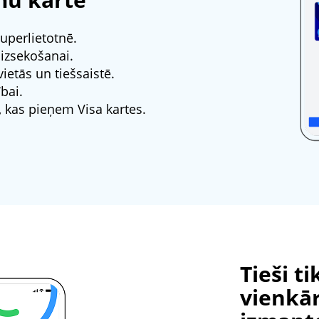
uperlietotnē.
 izsekošanai.
etās un tiešsaistē.
ībai.
kas pieņem Visa kartes.
Tieši ti
vienkār