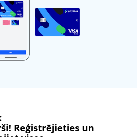
k
ši! Reģistrējieties un