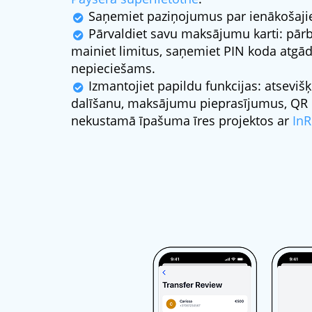
Saņemiet paziņojumus par ienākošajie
Pārvaldiet savu maksājumu karti: pārb
mainiet limitus, saņemiet PIN koda atgādi
nepieciešams.
Izmantojiet papildu funkcijas: atseviš
dalīšanu, maksājumu pieprasījumus, QR 
nekustamā īpašuma īres projektos ar
InR