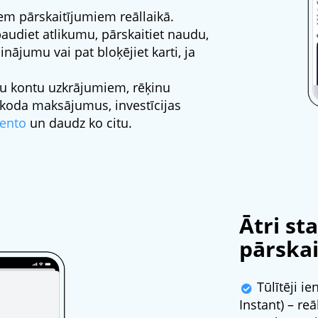
m pārskaitījumiem reāllaikā.
audiet atlikumu, pārskaitiet naudu,
nājumu vai pat bloķējiet karti, ja
ķu kontu uzkrājumiem, rēķinu
koda maksājumus, investīcijas
ento
un daudz ko citu.
Ātri st
pārskai
Tūlītēji i
Instant) – reā