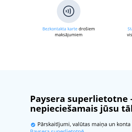
Bezkontakta karte
drošiem
St
maksājumiem
vi
Paysera superlietotne –
nepieciešamais jūsu tā
Pārskaitījumi, valūtas maiņa un konta p
Paysera superlietotnē
.