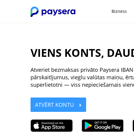
Bizness
VIENS KONTS, DAUD
Atveriet bezmaksas privāto Paysera IBAN 
pārskaitījumus, vieglu valūtas maiņu, ēr
superlietotni — viss nepieciešamais vien
ATVĒRT KONTU