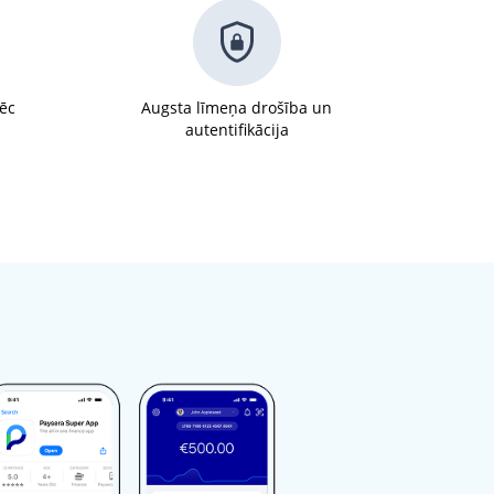
pēc
Augsta līmeņa drošība un
autentifikācija