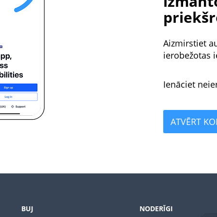
izmanto
priekšr
Aizmirstiet a
ierobežotas i
Ienāciet nei
ATVĒRT K
BUJ
NODERĪGI