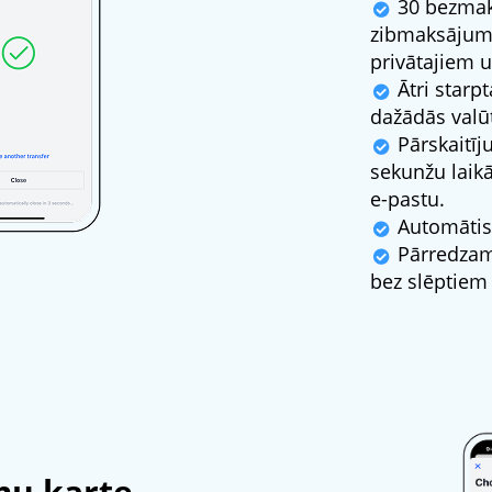
30 bezma
zibmaksājumi
privātajiem u
Ātri starpt
dažādās valū
Pārskaitīj
sekunžu laikā
e-pastu.
Automātisk
Pārredzama
bez slēptiem
u karte