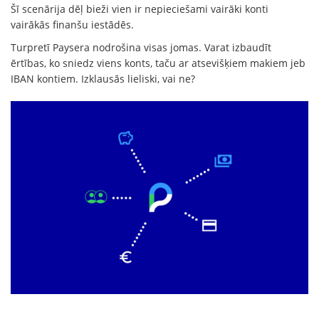
Šī scenārija dēļ bieži vien ir nepieciešami vairāki konti
vairākās finanšu iestādēs.
Turpretī Paysera nodrošina visas jomas. Varat izbaudīt
ērtības, ko sniedz viens konts, taču ar atsevišķiem makiem jeb
IBAN kontiem. Izklausās lieliski, vai ne?