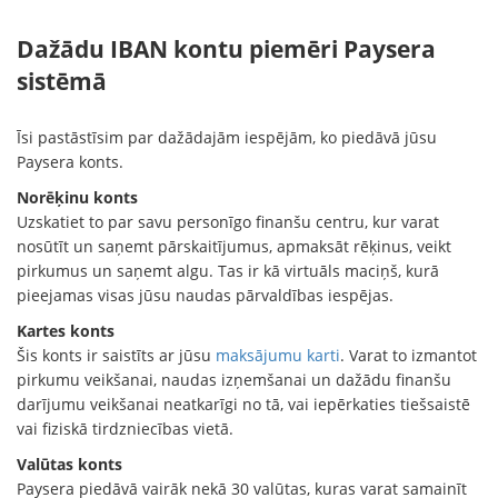
Dažādu IBAN kontu piemēri Paysera
sistēmā
Īsi pastāstīsim par dažādajām iespējām, ko piedāvā jūsu
Paysera konts.
Norēķinu konts
Uzskatiet to par savu personīgo finanšu centru, kur varat
nosūtīt un saņemt pārskaitījumus, apmaksāt rēķinus, veikt
pirkumus un saņemt algu. Tas ir kā virtuāls maciņš, kurā
pieejamas visas jūsu naudas pārvaldības iespējas.
Kartes konts
Šis konts ir saistīts ar jūsu
maksājumu karti
. Varat to izmantot
pirkumu veikšanai, naudas izņemšanai un dažādu finanšu
darījumu veikšanai neatkarīgi no tā, vai iepērkaties tiešsaistē
vai fiziskā tirdzniecības vietā.
Valūtas konts
Paysera piedāvā vairāk nekā 30 valūtas, kuras varat samainīt