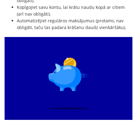
obligāti).
Kopīgojiet savu kontu, lai krātu naudu kopā ar citiem
(arī nav obligāti).
Automatizējiet regulāros maksājumus (protams, nav
obligāti, taču tas padara krāšanu daudz vienkāršāku).