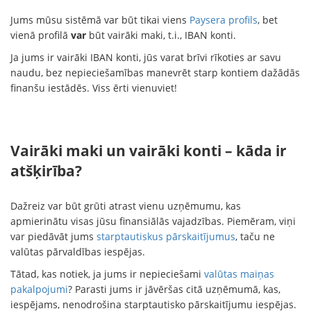
Jums mūsu sistēmā var būt tikai viens
Paysera profils
, bet
vienā profilā
var
būt vairāki maki, t.i., IBAN konti.
Ja jums ir vairāki IBAN konti, jūs varat brīvi rīkoties ar savu
naudu, bez nepieciešamības manevrēt starp kontiem dažādās
finanšu iestādēs. Viss ērti vienuviet!
Vairāki maki un vairāki konti – kāda ir
atšķirība?
Dažreiz var būt grūti atrast vienu uzņēmumu, kas
apmierinātu visas jūsu finansiālās vajadzības. Piemēram, viņi
var piedāvāt jums
starptautiskus pārskaitījumus
, taču ne
valūtas pārvaldības iespējas.
Tātad, kas notiek, ja jums ir nepieciešami
valūtas maiņas
pakalpojumi
? Parasti jums ir jāvēršas citā uzņēmumā, kas,
iespējams, nenodrošina starptautisko pārskaitījumu iespējas.