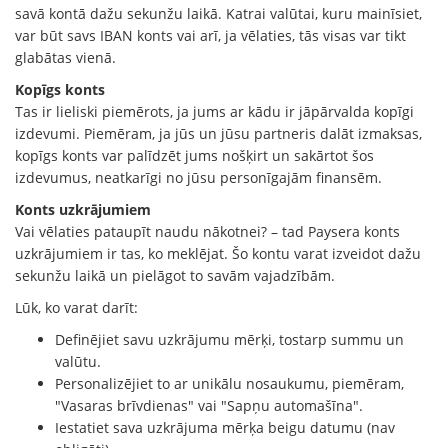
savā kontā dažu sekunžu laikā. Katrai valūtai, kuru mainīsiet,
var būt savs IBAN konts vai arī, ja vēlaties, tās visas var tikt
glabātas vienā.
Kopīgs konts
Tas ir lieliski piemērots, ja jums ar kādu ir jāpārvalda kopīgi
izdevumi. Piemēram, ja jūs un jūsu partneris dalāt izmaksas,
kopīgs konts var palīdzēt jums nošķirt un sakārtot šos
izdevumus, neatkarīgi no jūsu personīgajām finansēm.
Konts uzkrājumiem
Vai vēlaties pataupīt naudu nākotnei? – tad Paysera konts
uzkrājumiem ir tas, ko meklējat. Šo kontu varat izveidot dažu
sekunžu laikā un pielāgot to savām vajadzībām.
Lūk, ko varat darīt:
Definējiet savu uzkrājumu mērķi, tostarp summu un
valūtu.
Personalizējiet to ar unikālu nosaukumu, piemēram,
"Vasaras brīvdienas" vai "Sapņu automašīna".
Iestatiet sava uzkrājuma mērķa beigu datumu (nav