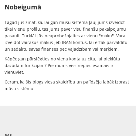
Nobeigumā
Tagad jūs zināt, ka, lai gan mūsu sistēma ļauj jums izveidot
tikai vienu profilu, tas jums paver visu finanšu pakalpojumu
pasauli. Turklāt jūs neaprobežojaties ar vienu "maku". Varat
izveidot vairākus makus jeb IBAN kontus, lai ērtāk pārvaldītu
un sadalītu savas finanses pēc vajadzībām vai mērķiem.
Kāpēc gan pārslēgties no viena konta uz citu, lai piekļūtu
dažādām funkcijām? Pie mums viss nepieciešamais ir
vienuviet.
Ceram, ka šis blogs viesa skaidrību un palīdzēja labāk izprast
mūsu sistēmu!
PAR