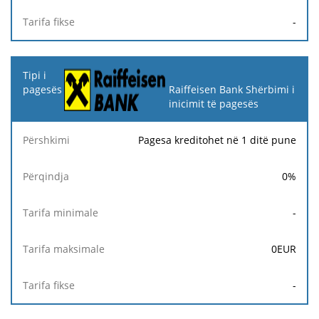
-
Raiffeisen Bank Shërbimi i
inicimit të pagesës
Pagesa kreditohet në 1 ditë pune
0
%
-
0
EUR
-