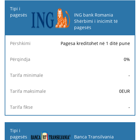
ING bank Romania
Shërbimi i inicimit të
pagesës
Pagesa kreditohet në 1 ditë pune
0
%
-
0
EUR
-
Banca Transilvania