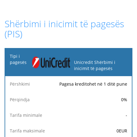
Shërbimi i inicimit të pagesës
(PIS)
Tipi i
pagesës
Unicredit Shërbimi i
inicimit të pagesës
Tarifa
Tarifa
Tar
Përshkimi
Përqindja
minimale
maksimale
fik
Pagesa kreditohet në 1 ditë pune
0
%
-
0
EUR