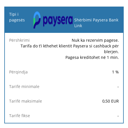
Tipi i
pagesës
Shërbimi Paysera Bank
Link
Tarifë
Tarifë
Ta
Përshkrimi
Përqindja
minimale
maksimale
fi
Nuk ka rezervim pagese.
Tarifa do t’i kthehet klientit Paysera si cashback për
blerjen.
Pagesa kreditohet në 1 min.
1
%
-
0,50
EUR
-