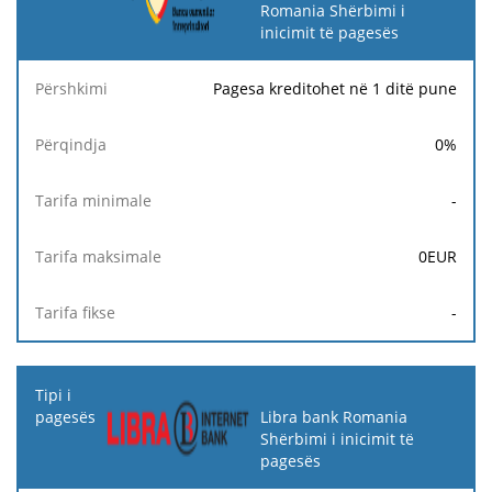
Romania Shërbimi i
inicimit të pagesës
Pagesa kreditohet në 1 ditë pune
0
%
-
0
EUR
-
Libra bank Romania
Shërbimi i inicimit të
pagesës