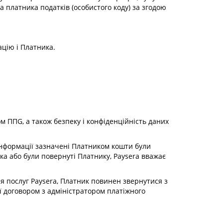
а платника податків (особистого коду) за згодою
ацію і Платника.
м ППG, а також безпеку і конфіденційність даних
ї інформації зазначені Платником кошти були
ка або були повернуті Платнику, Paysera вважає
ня послуг Paysera, Платник повинен звернутися з
ї договором з адміністратором платіжного