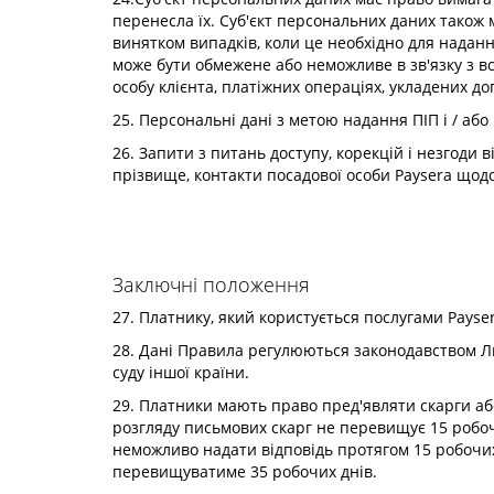
перенесла їх. Суб'єкт персональних даних також 
винятком випадків, коли це необхідно для наданн
може бути обмежене або неможливе в зв'язку з в
особу клієнта, платіжних операціях, укладених д
25. Персональні дані з метою надання ПІП і / або
26. Запити з питань доступу, корекцій і незгоди
прізвище, контакти посадової особи Paysera щод
Заключні положення
27. Платнику, який користується послугами Pays
28. Дані Правила регулюються законодавством Ли
суду іншої країни.
29. Платники мають право пред'являти скарги аб
розгляду письмових скарг не перевищує 15 робоч
неможливо надати відповідь протягом 15 робочих 
перевищуватиме 35 робочих днів.