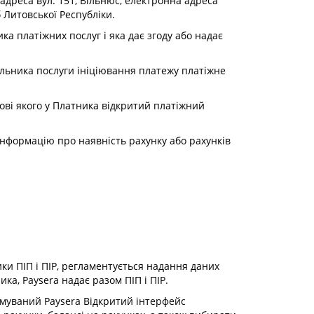
 адреса вул. 151, Вільнюс, електронна адреса
б Литовської Республіки.
ка платіжних послуг і яка дає згоду або надає
льника послуги ініціювання платежу платіжне
ові якого у Платника відкритий платіжний
інформацію про наявність рахунку або рахунків
ики ПІП і ПІР, регламентується надання даних
ка, Paysera надає разом ПІП і ПІР.
имуваний Paysera Відкритий інтерфейс