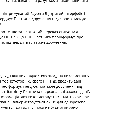
рахунки, балансі на рахунках, а також вибирати
з підтримуваний Paysera Відкритий інтерфейс і
тверджує Платіжне доручення підключившись до
a.
про те, що за платіжний переказ стягується
писує ППП. Якщо ППП Платника проінформує про
ник підтвердить платіжне доручення.
ахунку, Платник надає свою згоду на використання
тернет-сторінку свого ППП, де вводить дані і
ично формує і ініціює платіжне доручення від
ет-банкінгу Платника (персональні захисні дані),
нформація, яка використовується Платником при
фрована і використовується лише для одноразової
имується до тих пір, поки не буде отримано