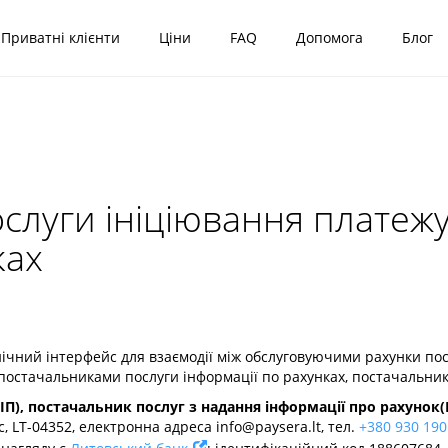
Приватні клієнти
Ціни
FAQ
Допомога
Блог
луги ініціювання платежу
ках
чний інтерфейс для взаємодії між обслуговуючими рахунки по
постачальниками послуги інформації по рахунках, постачальни
П), постачальник послуг з надання інформації про рахунок(П
с, LT-04352, електронна адреса
info@paysera.lt
, тел.
+380 930 190