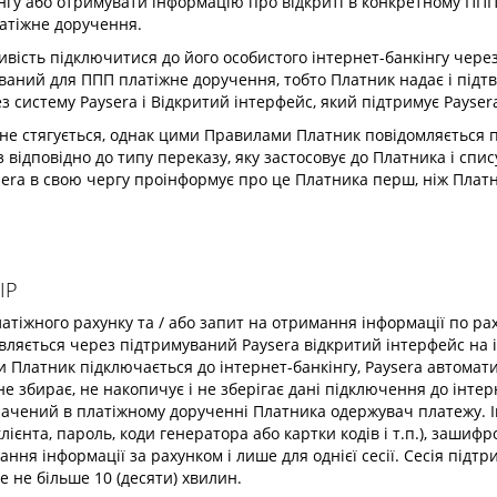
нгу або отримувати інформацію про відкриті в конкретному ППП 
латіжне доручення.
ивість підключитися до його особистого інтернет-банкінгу чере
ваний для ППП платіжне доручення, тобто Платник надає і під
з систему Paysera і Відкритий інтерфейс, який підтримує Payser
ка не стягується, однак цими Правилами Платник повідомляється 
з відповідно до типу переказу, яку застосовує до Платника і с
ysera в свою чергу проінформує про це Платника перш, ніж Плат
ІР
платіжного рахунку та / або запит на отримання інформації по р
ляється через підтримуваний Paysera відкритий інтерфейс на ін
и Платник підключається до інтернет-банкінгу, Paysera автомат
 збирає, не накопичує і не зберігає дані підключення до інтерн
ачений в платіжному дорученні Платника одержувач платежу. І
лієнта, пароль, коди генератора або картки кодів і т.п.), заши
ання інформації за рахунком і лише для однієї сесії. Сесія підтр
 не більше 10 (десяти) хвилин.