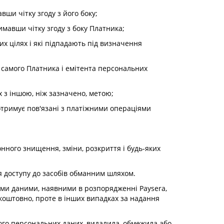
ши чітку згоду з його боку;
мавши чітку згоду з боку Платника;
их цілях і які підпадають під визначення
м самого Платника і емітента персональних
 їх з іншою, ніж зазначено, метою;
 отримує пов'язані з платіжними операціями
онного знищення, зміни, розкриття і будь-яких
я доступу до засобів обманним шляхом.
ими даними, наявними в розпорядженні Paysera,
зкоштовно, проте в інших випадках за надання
його персональних даних, видалила, обмежила або