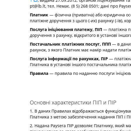
1
, видана 27.09.2012; органом ліцензування та
pt@lb.lt
, тел. Немає. (8 5) 268 0501; дані про Pa
Платник
— фізична (приватна) або юридична особа
платіжне доручення з цього (-их) рахунку (-ів), 
Послуга ініціювання платежу, ПІП
— платіжна по
доручення з рахунку, відкритого в установі іншо
Постачальник платіжних послуг, ППП
— в даних
рахунок, з якого Платник має намір надати платіж
Послуга інформації по рахунках, ПІР
— платіжна
Платника в установі іншого постачальника платі
Правила
— правила по наданню послуги ініціюва
Основні характеристики ПІП и ПІР
1. В даних Правилах відображається функціонуван
Платника з метою забезпечення надання ПІП і ПІР,
2. Надана Paysera ПІР дозволяє Платнику, який 