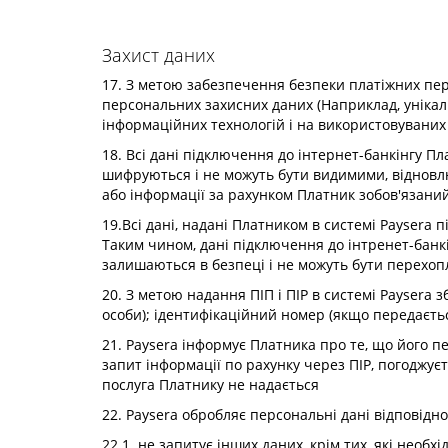
Захист даних
17. З метою забезпечення безпеки платіжних пере
персональних захисних даних (Наприклад, унікаль
інформаційних технологій і на використовуваних
18. Всі дані підключення до інтернет-банкінгу Пла
шифруються і не можуть бути видимими, відновлю
або інформації за рахунком Платник зобов'язани
19.Всі дані, надані Платником в системі Paysera
Таким чином, дані підключення до інтренет-банкі
залишаються в безпеці і не можуть бути перехоп
20. З метою надання ПІП і ПІР в системі Paysera 
особи); ідентифікаційний номер (якщо передаєть
21. Paysera інформує Платника про те, що його п
запит інформації по рахунку через ПІР, погоджуєт
послуга Платнику не надається
22. Paysera обробляє персональні дані відповідн
22.1. не запитує інших даних, крім тих, які необхі