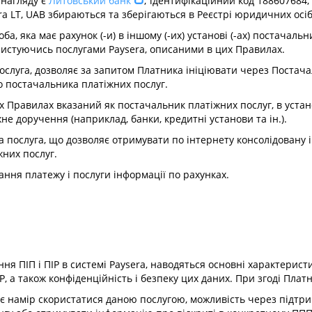
 нагляду є
Литовський банк
; ідентифікаційний код 188607684,
ysera LT, UAB збираються та зберігаються в Реєстрі юридичних осі
, яка має рахунок (-и) в іншому (-их) установі (-ах) постачальни
користуючись послугами Paysera, описаними в цих Правилах.
слуга, дозволяє за запитом Платника ініціювати через Постача
го постачальника платіжних послуг.
 Правилах вказаний як постачальник платіжних послуг, в устан
не доручення (наприклад, банки, кредитні установи та ін.).
 послуга, що дозволяє отримувати по інтернету консолідовану 
жних послуг.
ння платежу і послуги інформації по рахунках.
ня ПІП і ПІР в системі Paysera, наводяться основні характерист
 а також конфіденційність і безпеку цих даних. При згоді Платни
має намір скористатися даною послугою, можливість через підтр