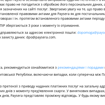
має право не погодитися з обробкою його персональних даних, а
я зазначених на сайті послуг. Звертаємо увагу на те, що право
становленої правовими актами для Paysera як для постачальника
оговорах і ін. протягом встановленого правовими актами періоду
 ПІР зберігаються 3 роки з моменту їх отримання.
 відправляються за адресою електронної пошти:
dopomoga@payse
о захисту даних:
dpo@paysera.com
.
era, рекомендується ознайомитися з
рекомендаціями і порадами
товської Републіки, включаючи випадки, коли суперечка між П
о претензії з приводу наданих платіжних послуг на загальну ад
их днів з моменту пред'явлення скарги. У виняткових випадках,
днів, Paysera представляє проміжну відповідь. У будь-якому ви