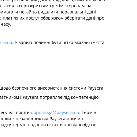
 також з їх розкриттям третім сторонам, за
 вимагати негайно видалити персональні дані
 платіжних послуг обов'язком зберігати дані про
 часу.
ra.ua
. У запиті повинні бути чітко вказані ім'я та
щодо безпечного використання системи Paysera.
латником і Paysera потрапляє під компетенцію
ресу ел. пошти
dopomoga@paysera.ua
. Термін
 коли з незалежних від Paysera причин
падку термін надання остаточної відповіді не