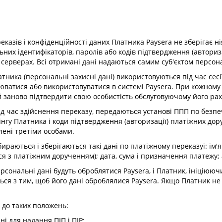
казів і конфіденційності даних Платника Paysera не зберігає н
них ідентифікаторів, паролів або кодів підтвердження (авториза
 серверах. Всі отримані дані надаються самим суб'єктом персон
тника (персональні захисні дані) використовуються під час сесії 
ватися або використовуватися в системі Paysera. При кожному з
й заново підтвердити свою особистість обслуговуючому його ра
 під час здійснення переказу, передаються установі ППП по безп
нгу Платника і коди підтвердження (авторизації) платіжних дору
лені третіми особами.
збираються і зберігаються такі дані по платіжному переказуі: і
ся з платіжним дорученням); дата, сума і призначення платежу;
ерсональні дані будуть оброблятися Paysera, і Платник, ініціююч
ься з тим, щоб його дані оброблялися Paysera. Якщо Платник не 
о до таких положень:
дні для надання ПІП і ПІР;