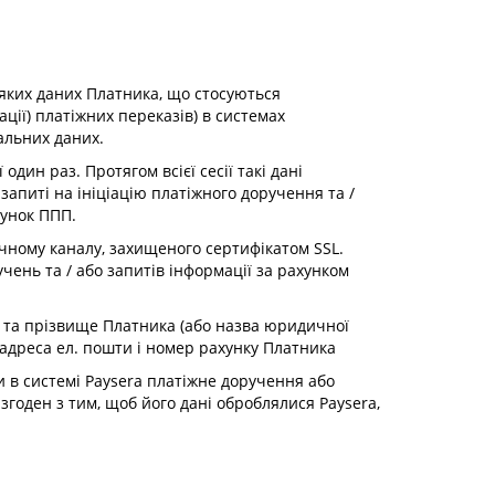
іяких даних Платника, що стосуються
ції) платіжних переказів) в системах
альних даних.
один раз. Протягом всієї сесії такі дані
апиті на ініціацію платіжного доручення та /
хунок ППП.
ечному каналу, захищеного сертифікатом SSL.
чень та / або запитів інформації за рахунком
м'я та прізвище Платника (або назва юридичної
 адреса ел. пошти і номер рахунку Платника
и в системі Paysera платіжне доручення або
згоден з тим, щоб його дані оброблялися Paysera,