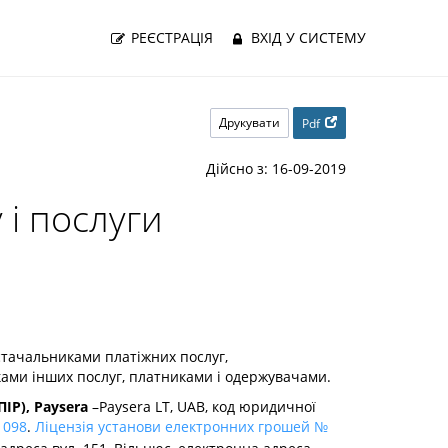
РЕЄСТРАЦІЯ
ВХІД У СИСТЕМУ
Друкувати
Pdf
Дійсно з: 16-09-2019
 і послуги
стачальниками платіжних послуг,
ками інших послуг, платниками і одержувачами.
ІР), Paysera
–Paysera LT, UAB, код юридичної
 098
.
Ліцензія установи електронних грошей №