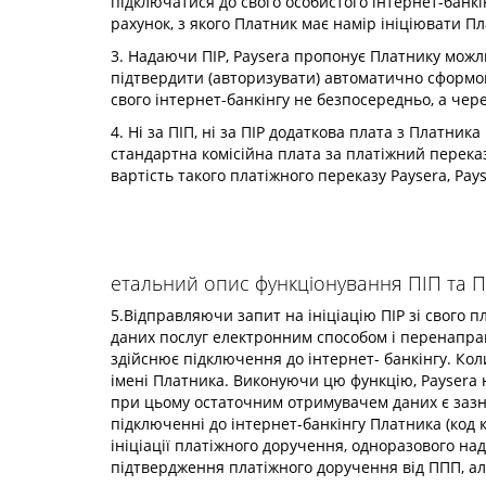
підключатися до свого особистого інтернет-банкі
рахунок, з якого Платник має намір ініціювати П
3. Надаючи ПІР, Paysera пропонує Платнику можл
підтвердити (авторизувати) автоматично сформо
свого інтернет-банкінгу не безпосередньо, а чере
4. Ні за ПІП, ні за ПІР додаткова плата з Платни
стандартна комісійна плата за платіжний перека
вартість такого платіжного переказу Paysera, Pa
етальний опис функціонування ПІП та П
5.Відправляючи запит на ініціацію ПІР зі свого 
даних послуг електронним способом і перенаправ
здійснює підключення до інтернет- банкінгу. Кол
імені Платника. Виконуючи цю функцію, Paysera не
при цьому остаточним отримувачем даних є зазн
підключенні до інтернет-банкінгу Платника (код к
ініціації платіжного доручення, одноразового над
підтвердження платіжного доручення від ППП, але