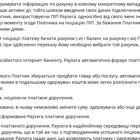
і отримувати інформацію по рахунку в кожному конкретному випа
вши активні дії, тобто шляхом введення своїх даних підключенн
тник, використовуючи ПІП Paysera, одноосібно від свого імені 
о моменту згоди Платника на ініціацію ПІП. За бажання Платни
ними діями.
 ініціації платежу бачити рахунок (-и) і баланс на рахунку (-ах
, при здійсненні переказу йому необхідно вибрати той рахунок,
 особистого інтернет-банкінгу, Paysera автоматично формує пла
у якого Платник збирається придбати товар або послугу, автома
а якими в подальшому одержувач коштів може легко розпізнати п
я;
ик, ініціюючи платіжне доручення;
мовано, в ньому неможливо змінити суму, одержувача або інші де
 сформоване Paysera платіжне доручення.
я платіжного доручення, Paysera в надійнійному середовищі пер
их доручень, що в той же час є підтвердженням успішного ініці
мацією Paysera надає дані, що дозволяють платнику і одержувач