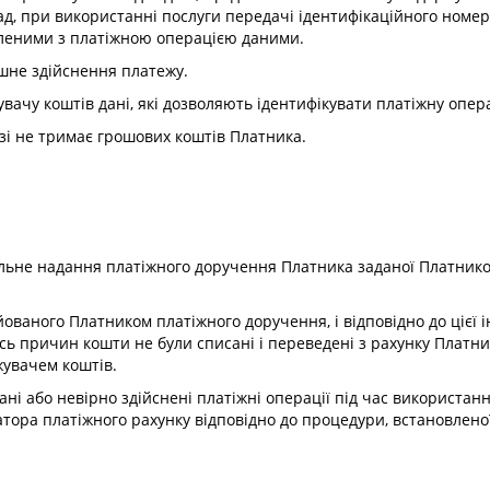
лад, при використанні послуги передачі ідентифікаційного номер
вленими з платіжною операцією даними.
ішне здійснення платежу.
увачу коштів дані, які дозволяють ідентифікувати платіжну опер
разі не тримає грошових коштів Платника.
ильне надання платіжного доручення Платника заданої Платнико
ційованого Платником платіжного доручення, і відповідно до ціє
сь причин кошти не були списані і переведені з рахунку Платни
жувачем коштів.
ні або невірно здійснені платіжні операції під час використан
атора платіжного рахунку відповідно до процедури, встановлено