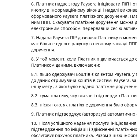
6. Платник надає згоду Paysera ініціювати ПІП 
кнопку в інформаційному віконці і надалі викона
сформованого Paysera платіжного доручення. Пла
ним ППП. Скасувати платіжне доручення можна д
електронним способом, перервавши сесію актив
7. Надана Paysera ПІР дозволяє Платнику в момент
має більше одного рахунку в певному закладі ППП
доручення.
8. У той момент, коли Платник підключається до
Платником даними, включаючи:
8.1. якщо одержувач коштів є клієнтом Paysera, 
до даних отримувача коштів в системі Paysera, з
іншу мету , з якої було надано платіжне дорученн
8.2. сума платежу, яку вказав і підтвердив Платн
8.3. після того, як платіжне доручення було сфор
9. Платник підтверджує (авторизує) автоматично
10. Після успішного надання послуги ініціюванн
підтвердження по ініціації і здійсненні платіжн
обслуговує рахунок платника. Разом з цією інфор