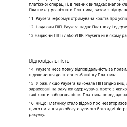
платіжної операції і, в певних випадках (наприк
Платника), розпізнати Платника, разом з відпра
11. Paysera інформує отримувача коштів про усп
12. Надаючи ПІП, Paysera надає Платнику і одерж
13.Надаючи ПІП і / або УПІР, Paysera ні в якому 
Відповідальність
14. Paysera несе повну відповідальність за прав
підключення до інтернет-банкінгу Платника.
15. У разі, якщо Paysera виконала ПІП згідно іні
зараховані на рахунок одержувача, проте з якихо
такі кошти заборгованістю Платника перед одер
16. Якщо Платнику стало відомо про неавторизова
цього питання до обслуговуючого його адміністр
рахунку.