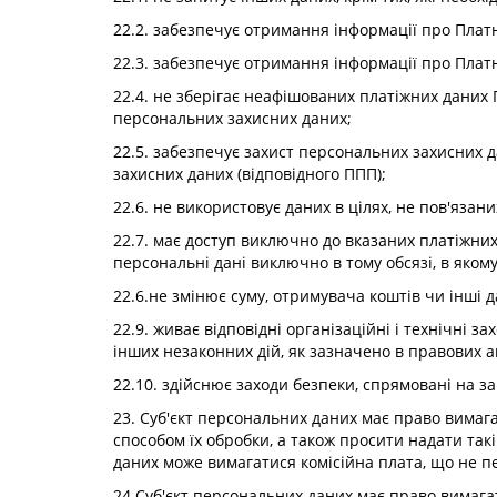
22.2. забезпечує отримання інформації про Плат
22.3. забезпечує отримання інформації про Плат
22.4. не зберігає неафішованих платіжних даних 
персональних захисних даних;
22.5. забезпечує захист персональних захисних д
захисних даних (відповідного ППП);
22.6. не використовує даних в цілях, не пов'язаних
22.7. має доступ виключно до вказаних платіжних
персональні дані виключно в тому обсязі, в якому 
22.6.не змінює суму, отримувача коштів чи інші д
22.9. живає відповідні організаційні і технічні 
інших незаконних дій, як зазначено в правових 
22.10. здійснює заходи безпеки, спрямовані на 
23. Суб'єкт персональних даних має право вимаг
способом їх обробки, а також просити надати так
даних може вимагатися комісійна плата, що не п
24.Суб'єкт персональних даних має право вимага