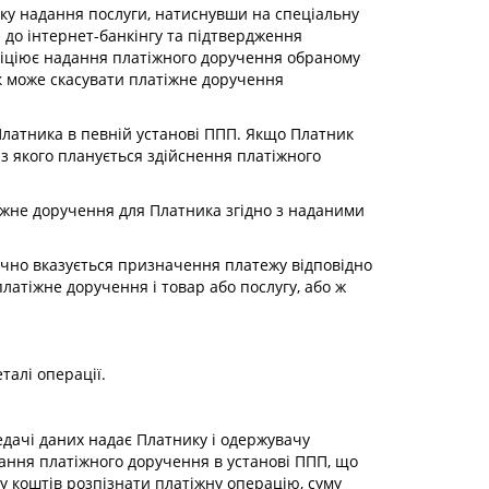
дку надання послуги, натиснувши на спеціальну
я до інтернет-банкінгу та підтвердження
ініціює надання платіжного доручення обраному
к може скасувати платіжне доручення
) Платника в певній установі ППП. Якщо Платник
 з якого планується здійснення платіжного
тіжне доручення для Платника згідно з наданими
тично вказується призначення платежу відповідно
латіжне доручення і товар або послугу, або ж
талі операції.
едачі даних надає Платнику і одержувачу
ювання платіжного доручення в установі ППП, що
у коштів розпізнати платіжну операцію, суму