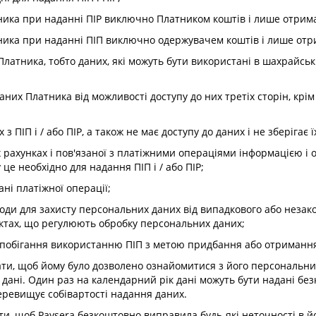
ника при наданні ПІР виключно Платником коштів і лише отримав
ника при наданні ПІП виключно одержувачем коштів і лише отри
Платника, тобто даних, які можуть бути використані в шахрайськ
аних Платника від можливості доступу до них третіх сторін, крі
 з ПІП і / або ПІР, а також не має доступу до даних і не зберігає
 рахунках і пов'язаної з платіжними операціями інформацією і
це необхідно для надання ПІП і / або ПІР;
ані платіжної операції;
заходи для захисту персональних даних від випадкового або незак
актах, що регулюють обробку персональних даних;
запобігання використанню ПІП з метою придбання або отриманн
ати, щоб йому було дозволено ознайомитися з його персональн
і дані. Один раз на календарний рік дані можуть бути надані бе
еревищує собівартості надання даних.
ти, щоб Paysera безкоштовно виправила будь-які неточності в 