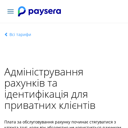
Переключити
навігацію
Всі тарифи
Адміністрування
рахунків та
ідентифікація для
приватних клієнтів
Плата за обслуговування рахунку починає стягуватися з
клієнта тоді, коли він абсолютно не користується рахунком