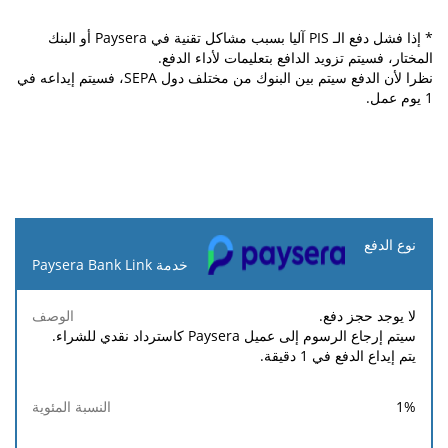
* إذا فشل دفع الـ PIS آليا بسبب مشاكل تقنية في Paysera أو البنك
المختار، فسيتم تزويد الدافع بتعليمات لأداء الدفع.
نظرا لأن الدفع سيتم بين البنوك من مختلف دول SEPA، فسيتم إيداعه في
1 يوم عمل.
نوع
الدفع
خدمة Paysera Bank Link
الحد
الحد
لا يوجد حجز دفع.
النسبة
الوصف
الأدنى
الأقصى
سيتم إرجاع الرسوم إلى عميل Paysera كاسترداد نقدي للشراء.
المئوية
للرسوم
للرسوم
يتم إيداع الدفع في 1 دقيقة.
1
%