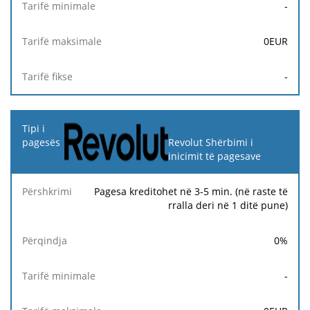
-
0
EUR
-
Revolut Shërbimi i
inicimit të pagesave
Pagesa kreditohet në 3-5 min. (në raste të
rralla deri në 1 ditë pune)
0
%
-