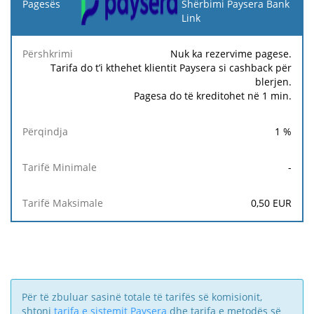
Pagesës
Shërbimi Paysera Bank
Link
Tarifë
Tarifë
Përshkrimi
Përqindja
Minimale
Maksimale
Nuk ka rezervime pagese.
Tarifa do t’i kthehet klientit Paysera si cashback për
blerjen.
Pagesa do të kreditohet në 1 min.
1
%
-
0,50
EUR
Për të zbuluar sasinë totale të tarifës së komisionit,
shtoni
tarifa e sistemit Paysera
dhe tarifa e metodës së