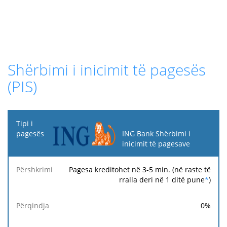
Shërbimi i inicimit të pagesës
(PIS)
Tipi i
pagesës
ING Bank Shërbimi i
inicimit të pagesave
Tarifë
Tarifë
Ta
Përshkrimi
Përqindja
minimale
maksimale
fi
Pagesa kreditohet në 3-5 min. (në raste të
rralla deri në 1 ditë pune
*
)
0
%