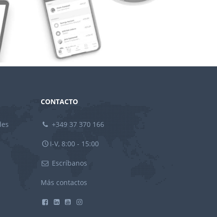
CONTACTO
des
+349 37 370 166
I-V, 8:00 - 15:00
Escríbanos
Más contactos