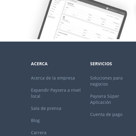
ACERCA
SERVICIOS
Acerca de la empresa
Soluciones para
negocios
Expandir Paysera a nivel
local
Paysera Súper
Aplicación
Sala de prensa
Cuenta de pago
Blog
Carrera