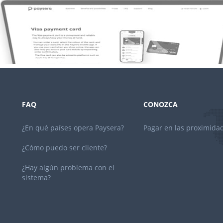
FAQ
CONOZCA
¿En qué países opera Paysera?
Pagar en las proximida
¿Cómo puedo ser cliente?
¿Hay algún problema con el
sistema?