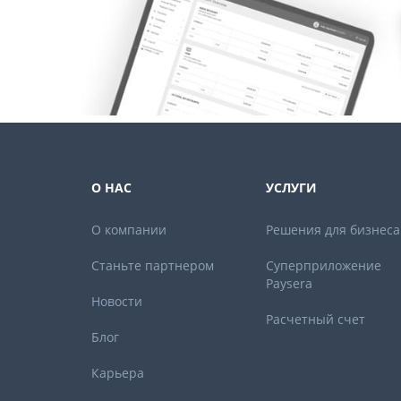
О НАС
УСЛУГИ
О компании
Решения для бизнеса
Станьте партнером
Суперприложение
Paysera
Новости
Расчетный счет
Блог
Карьера