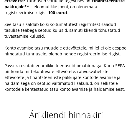
ettevõtte*
tunnused või kelle tegevuses on
Finantsteenuste
pakkujale**
iseloomulikke jooni, on olenemata
registreerimise riigist
100 eurot
.
See tasu sisaldab kõiki sõltumatutest registritest saadud
tasulise teabega seotud kulusid, samuti kliendi tõhustatud
tuvastamise kulusid.
Konto avamise tasu muudele ettevõtetele, millel ei ole eespool
nimetatud tunnuseid, oleneb nende registreerimise riigist.
Paysera osutab enamikke teenuseid omahinnaga. Kuna SEPA
piirkonda mittekuuluvate ettevõtete, rahvusvaheliste
ettevõtete ja finantsteenuste pakkujate kontode avamise ja
haldamisega on seotud vältimatud lisakulud, on sellistele
kontodele kehtestatud tasu konto avamise ja haldamise eest.
Ärikliendi hinnakiri