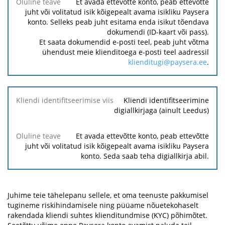
Et avada ettevõtte konto, peab ettevõtte
juht või volitatud isik kõigepealt avama isikliku Paysera
konto. Selleks peab juht esitama enda isikut tõendava
dokumendi (ID-kaart või pass).
Et saata dokumendid e-posti teel, peab juht võtma
ühendust meie klienditoega e-posti teel aadressil
klienditugi@paysera.ee
.
Kliendi identifitseerimine
digiallkirjaga (ainult Leedus)
Et avada ettevõtte konto, peab ettevõtte
juht või volitatud isik kõigepealt avama isikliku Paysera
konto. Seda saab teha digiallkirja abil.
Juhime teie tähelepanu sellele, et oma teenuste pakkumisel
tugineme riskihindamisele ning püüame nõuetekohaselt
rakendada kliendi suhtes klienditundmise (KYC) põhimõtet.