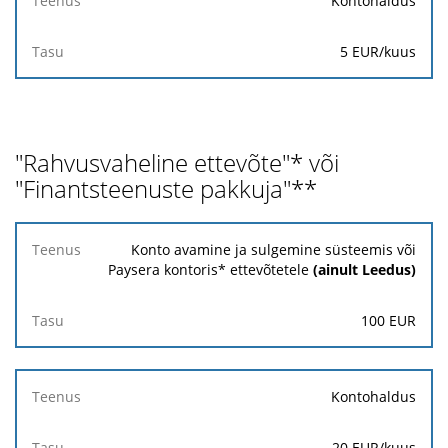
Kontohaldus
5 EUR/kuus
"Rahvusvaheline ettevõte"* või
"Finantsteenuste pakkuja"**
Teenus
Konto avamine ja sulgemine süsteemis või
Paysera kontoris* ettevõtetele
(ainult Leedus)
Tasu
100 EUR
Kontohaldus
20 EUR
/kuus