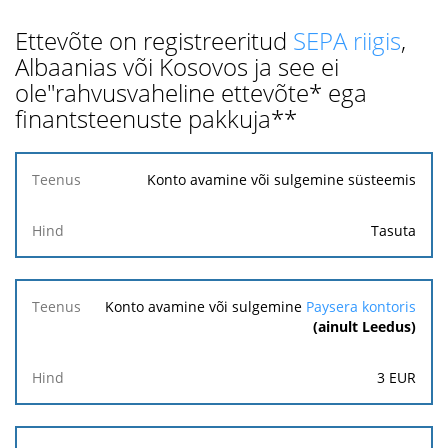
Ettevõte on registreeritud
SEPA riigis
,
Albaanias või Kosovos ja see ei
ole"rahvusvaheline ettevõte* ega
finantsteenuste pakkuja**
Teenus
Konto avamine või sulgemine süsteemis
Hind
Tasuta
Konto avamine või sulgemine
Paysera kontoris
(ainult Leedus)
3
EUR