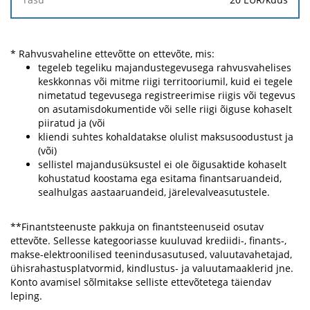
* Rahvusvaheline ettevõtte on ettevõte, mis:
tegeleb tegeliku majandustegevusega rahvusvahelises
keskkonnas või mitme riigi territooriumil, kuid ei tegele
nimetatud tegevusega registreerimise riigis või tegevus
on asutamisdokumentide või selle riigi õiguse kohaselt
piiratud ja (või
kliendi suhtes kohaldatakse olulist maksusoodustust ja
(või)
sellistel majandusüksustel ei ole õigusaktide kohaselt
kohustatud koostama ega esitama finantsaruandeid,
sealhulgas aastaaruandeid, järelevalveasutustele.
**Finantsteenuste pakkuja on finantsteenuseid osutav
ettevõte. Sellesse kategooriasse kuuluvad krediidi-, finants-,
makse-elektroonilised teenindusasutused, valuutavahetajad,
ühisrahastusplatvormid, kindlustus- ja valuutamaaklerid jne.
Konto avamisel sõlmitakse selliste ettevõtetega täiendav
leping.