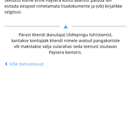
Seetõttu võime enne Paysera konto avamist paluda teil
esitada eespool nimetamata lisadokumente ja (või) kirjalikke
selgitusi.
Pärast kliendi (kasutaja) Üldlepingu tühistamist,
kantakse kontojääk kliendi nimele avatud pangakontole
või makstakse välja sularahas seda teenust osutavas
Paysera kontoris.
Kõik teenustasud