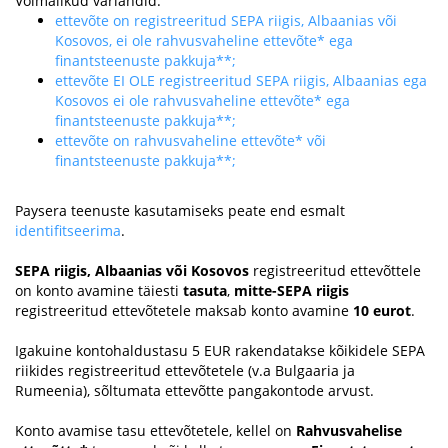
Võimalikud variandid:
ettevõte on registreeritud SEPA riigis, Albaanias või
Kosovos, ei ole rahvusvaheline ettevõte* ega
finantsteenuste pakkuja**;
ettevõte EI OLE registreeritud SEPA riigis, Albaanias ega
Kosovos ei ole rahvusvaheline ettevõte* ega
finantsteenuste pakkuja**;
ettevõte on rahvusvaheline ettevõte* või
finantsteenuste pakkuja**;
Paysera teenuste kasutamiseks peate end esmalt
identifitseerima
.
SEPA riigis, Albaanias või Kosovos
registreeritud ettevõttele
on konto avamine täiesti
tasuta
,
mitte-SEPA riigis
registreeritud ettevõtetele maksab konto avamine
10 eurot
.
Igakuine kontohaldustasu 5 EUR rakendatakse kõikidele SEPA
riikides registreeritud ettevõtetele (v.a Bulgaaria ja
Rumeenia), sõltumata ettevõtte pangakontode arvust.
Konto avamise tasu ettevõtetele, kellel on
Rahvusvahelise