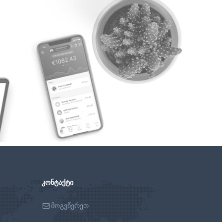
ᲙᲝᲜᲢᲐᲥᲢᲘ
მოგვწერეთ