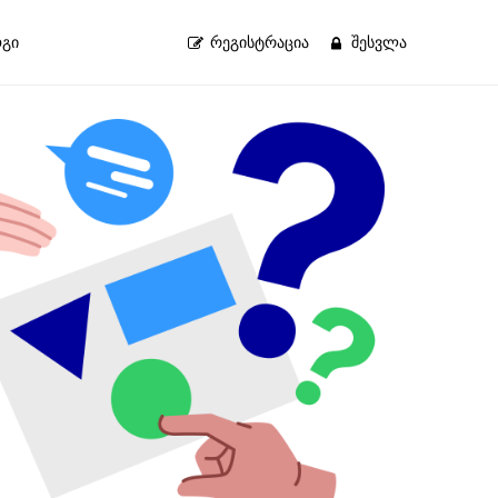
გი
ᲠᲔᲒᲘᲡᲢᲠᲐᲪᲘᲐ
ᲨᲔᲡᲕᲚᲐ