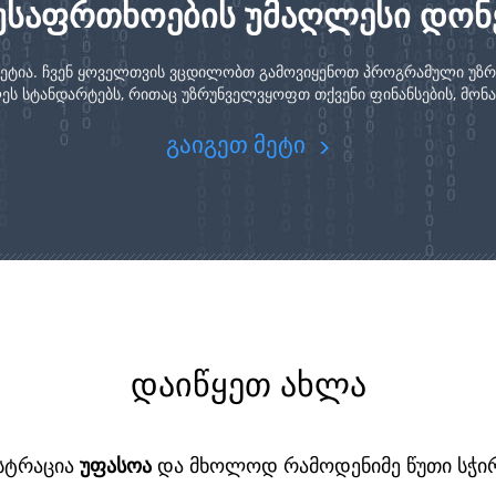
უსაფრთხოების უმაღლესი დონ
ტეტია. ჩვენ ყოველთვის ვცდილობთ გამოვიყენოთ პროგრამული უზ
 სტანდარტებს, რითაც უზრუნველვყოფთ თქვენი ფინანსების, მონაცე
გაიგეთ მეტი
დაიწყეთ ახლა
სტრაცია
უფასოა
და მხოლოდ რამოდენიმე წუთი სჭი