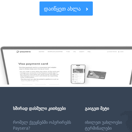
ᲓᲐᲘᲬᲧᲔᲗ ᲐᲮᲚᲐ
ᲮᲨᲘᲠᲐᲓ ᲓᲐᲡᲛᲣᲚᲘ ᲙᲘᲗᲮᲕᲔᲑᲘ
ᲒᲐᲘᲒᲔᲗ ᲛᲔᲢᲘ
რომელ ქვეყნებში ოპერირებს
იხილეთ უახლოესი
Paysera?
ტერმინალები