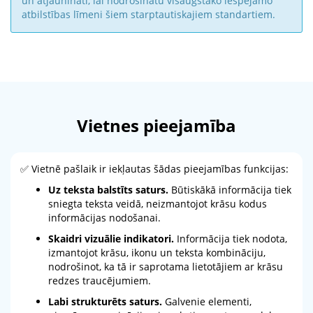
un atjaunināti, lai nodrošinātu visaugstāko iespējamo
atbilstības līmeni šiem starptautiskajiem standartiem.
Vietnes pieejamība
✅ Vietnē pašlaik ir iekļautas šādas pieejamības funkcijas:
Uz teksta balstīts saturs.
Būtiskākā informācija tiek
sniegta teksta veidā, neizmantojot krāsu kodus
informācijas nodošanai.
Skaidri vizuālie indikatori.
Informācija tiek nodota,
izmantojot krāsu, ikonu un teksta kombināciju,
nodrošinot, ka tā ir saprotama lietotājiem ar krāsu
redzes traucējumiem.
Labi strukturēts saturs.
Galvenie elementi,