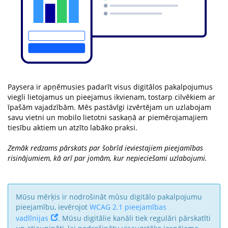
Paysera ir apņēmusies padarīt visus digitālos pakalpojumus
viegli lietojamus un pieejamus ikvienam, tostarp cilvēkiem ar
īpašām vajadzībām. Mēs pastāvīgi izvērtējam un uzlabojam
savu vietni un mobilo lietotni saskaņā ar piemērojamajiem
tiesību aktiem un atzīto labāko praksi.
Zemāk redzams pārskats par šobrīd ieviestajiem pieejamības
risinājumiem, kā arī par jomām, kur nepieciešami uzlabojumi.
Mūsu mērķis ir nodrošināt mūsu digitālo pakalpojumu
pieejamību, ievērojot
WCAG 2.1 pieejamības
vadlīnijas
. Mūsu digitālie kanāli tiek regulāri pārskatīti