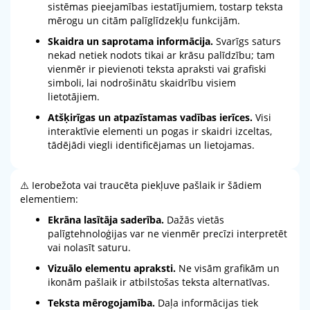
sistēmas pieejamības iestatījumiem, tostarp teksta
mērogu un citām palīglīdzekļu funkcijām.
Skaidra un saprotama informācija.
Svarīgs saturs
nekad netiek nodots tikai ar krāsu palīdzību; tam
vienmēr ir pievienoti teksta apraksti vai grafiski
simboli, lai nodrošinātu skaidrību visiem
lietotājiem.
Atšķirīgas un atpazīstamas vadības ierīces.
Visi
interaktīvie elementi un pogas ir skaidri izceltas,
tādējādi viegli identificējamas un lietojamas.
⚠️ Ierobežota vai traucēta piekļuve pašlaik ir šādiem
elementiem:
Ekrāna lasītāja saderība.
Dažās vietās
palīgtehnoloģijas var ne vienmēr precīzi interpretēt
vai nolasīt saturu.
Vizuālo elementu apraksti.
Ne visām grafikām un
ikonām pašlaik ir atbilstošas teksta alternatīvas.
Teksta mērogojamība.
Daļa informācijas tiek