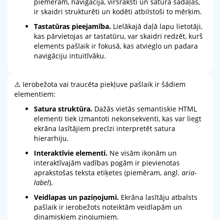
piemēram, navigācija, virsraksti un satura sadaļas,
ir skaidri strukturēti un kodēti atbilstoši to mērķim.
Tastatūras pieejamība.
Lielākajā daļā lapu lietotāji,
kas pārvietojas ar tastatūru, var skaidri redzēt, kurš
elements pašlaik ir fokusā, kas atvieglo un padara
navigāciju intuitīvāku.
⚠️ Ierobežota vai traucēta piekļuve pašlaik ir šādiem
elementiem:
Satura struktūra.
Dažās vietās semantiskie HTML
elementi tiek izmantoti nekonsekventi, kas var liegt
ekrāna lasītājiem precīzi interpretēt satura
hierarhiju.
Interaktīvie elementi.
Ne visām ikonām un
interaktīvajām vadības pogām ir pievienotas
aprakstošas teksta etiķetes (piemēram, angl.
aria-
label
).
Veidlapas un paziņojumi.
Ekrāna lasītāju atbalsts
pašlaik ir ierobežots noteiktām veidlapām un
dinamiskiem ziņojumiem.