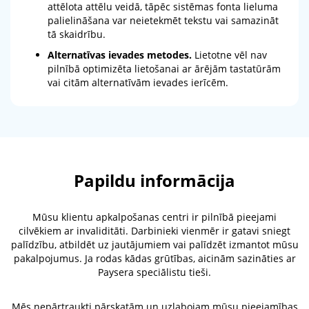
attēlota attēlu veidā, tāpēc sistēmas fonta lieluma
palielināšana var neietekmēt tekstu vai samazināt
tā skaidrību.
Alternatīvas ievades metodes.
Lietotne vēl nav
pilnībā optimizēta lietošanai ar ārējām tastatūrām
vai citām alternatīvām ievades ierīcēm.
Papildu informācija
Mūsu klientu apkalpošanas centri ir pilnībā pieejami
cilvēkiem ar invaliditāti. Darbinieki vienmēr ir gatavi sniegt
palīdzību, atbildēt uz jautājumiem vai palīdzēt izmantot mūsu
pakalpojumus. Ja rodas kādas grūtības, aicinām sazināties ar
Paysera speciālistu tieši.
Mēs nepārtraukti pārskatām un uzlabojam mūsu pieejamības