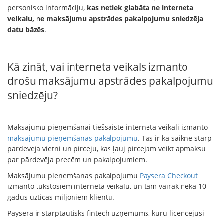
personisko informāciju,
kas netiek glabāta ne interneta
veikalu, ne maksājumu apstrādes pakalpojumu sniedzēja
datu bāzēs
.
Kā zināt, vai interneta veikals izmanto
drošu maksājumu apstrādes pakalpojumu
sniedzēju?
Maksājumu pieņemšanai tiešsaistē interneta veikali izmanto
maksājumu pieņemšanas pakalpojumu
. Tas ir kā saikne starp
pārdevēja vietni un pircēju, kas ļauj pircējam veikt apmaksu
par pārdevēja precēm un pakalpojumiem.
Maksājumu pieņemšanas pakalpojumu
Paysera Checkout
izmanto tūkstošiem interneta veikalu, un tam vairāk nekā 10
gadus uzticas miljoniem klientu.
Paysera ir starptautisks fintech uzņēmums, kuru licencējusi