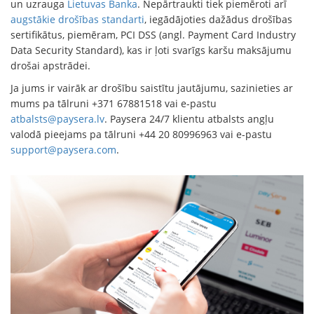
un uzrauga
Lietuvas Banka
. Nepārtraukti tiek piemēroti arī
augstākie drošības standarti
, iegādājoties dažādus drošības
sertifikātus, piemēram, PCI DSS (angl. Payment Card Industry
Data Security Standard), kas ir ļoti svarīgs karšu maksājumu
drošai apstrādei.
Ja jums ir vairāk ar drošību saistītu jautājumu, sazinieties ar
mums pa tālruni +371 67881518 vai e-pastu
atbalsts@paysera.lv
. Paysera 24/7 klientu atbalsts angļu
valodā pieejams pa tālruni +44 20 80996963 vai e-pastu
support@paysera.com
.