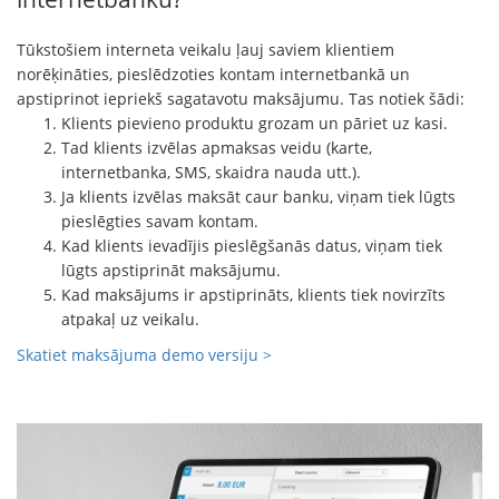
Tūkstošiem interneta veikalu ļauj saviem klientiem
norēķināties, pieslēdzoties kontam internetbankā un
apstiprinot iepriekš sagatavotu maksājumu. Tas notiek šādi:
Klients pievieno produktu grozam un pāriet uz kasi.
Tad klients izvēlas apmaksas veidu (karte,
internetbanka, SMS, skaidra nauda utt.).
Ja klients izvēlas maksāt caur banku, viņam tiek lūgts
pieslēgties savam kontam.
Kad klients ievadījis pieslēgšanās datus, viņam tiek
lūgts apstiprināt maksājumu.
Kad maksājums ir apstiprināts, klients tiek novirzīts
atpakaļ uz veikalu.
Skatiet maksājuma demo versiju >