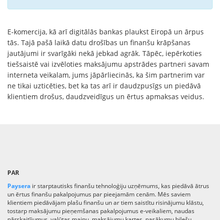
E-komercija, kā arī digitālās bankas plaukst Eiropā un ārpus
tās. Tajā pašā laikā datu drošības un finanšu krāpšanas
jautājumi ir svarīgāki nekā jebkad agrāk. Tāpēc, iepērkoties
tiešsaistē vai izvēloties maksājumu apstrādes partneri savam
interneta veikalam, jums jāpārliecinās, ka šim partnerim var
ne tikai uzticēties, bet ka tas arī ir daudzpusīgs un piedāvā
klientiem drošus, daudzveidīgus un ērtus apmaksas veidus.
PAR
Paysera
ir starptautisks finanšu tehnoloģiju uzņēmums, kas piedāvā ātrus
un ērtus finanšu pakalpojumus par pieejamām cenām. Mēs saviem
klientiem piedāvājam plašu finanšu un ar tiem saistītu risinājumu klāstu,
tostarp maksājumu pieņemšanas pakalpojumus e-veikaliem, naudas
pārskaitījumus, valūtas maiņu, maksājumu kartes, pasākumu biļešu