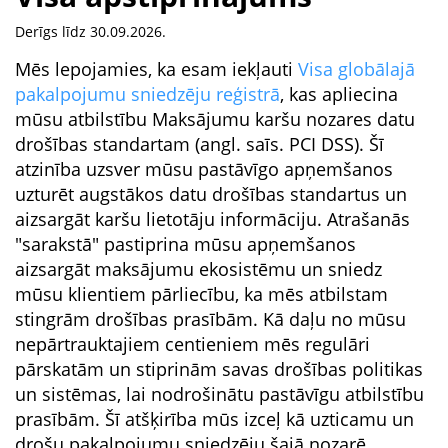
Derīgs līdz 30.09.2026.
Mēs lepojamies, ka esam iekļauti
Visa globālajā
pakalpojumu sniedzēju reģistrā
, kas apliecina
mūsu atbilstību Maksājumu karšu nozares datu
drošības standartam (angl. saīs. PCI DSS). Šī
atzinība uzsver mūsu pastāvīgo apņemšanos
uzturēt augstākos datu drošības standartus un
aizsargāt karšu lietotāju informāciju. Atrašanās
"sarakstā" pastiprina mūsu apņemšanos
aizsargāt maksājumu ekosistēmu un sniedz
mūsu klientiem pārliecību, ka mēs atbilstam
stingrām drošības prasībām. Kā daļu no mūsu
nepārtrauktajiem centieniem mēs regulāri
pārskatām un stiprinām savas drošības politikas
un sistēmas, lai nodrošinātu pastāvīgu atbilstību
prasībām. Šī atšķirība mūs izceļ kā uzticamu un
drošu pakalpojumu sniedzēju šajā nozarē.