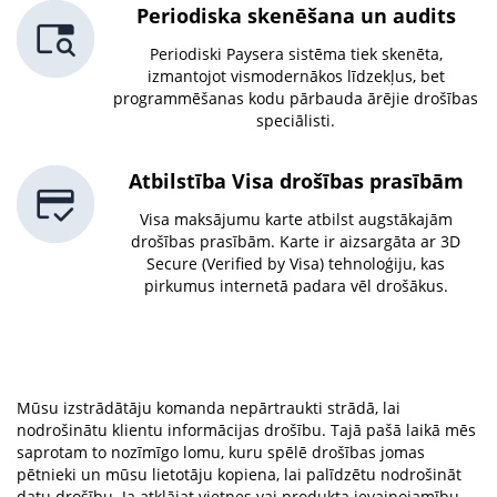
Periodiska skenēšana un audits
Periodiski Paysera sistēma tiek skenēta,
izmantojot vismodernākos līdzekļus, bet
programmēšanas kodu pārbauda ārējie drošības
speciālisti.
Atbilstība Visa drošības prasībām
Visa maksājumu karte atbilst augstākajām
drošības prasībām. Karte ir aizsargāta ar 3D
Secure (Verified by Visa) tehnoloģiju, kas
pirkumus internetā padara vēl drošākus.
Mūsu izstrādātāju komanda nepārtraukti strādā, lai
nodrošinātu klientu informācijas drošību. Tajā pašā laikā mēs
saprotam to nozīmīgo lomu, kuru spēlē drošības jomas
pētnieki un mūsu lietotāju kopiena, lai palīdzētu nodrošināt
datu drošību. Ja atklājat vietnes vai produkta ievainojamību,