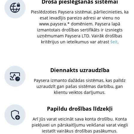
Droša pieslēgšanās sistēmai
Pieslēdzoties Paysera sistēmai, pārliecinieties, ka
esat ievadījis pareizo adresi ar vienu no
www.paysera.* domēniem. Paysera lapā
izmantotais drošības sertifikāts ir izsniegts
uzņēmumam Paysera LTD. Vairāk drošības
kritērijus un ieteikumus var atrast
šeit
.
Diennakts uzraudzība
Paysera izmanto dažādas sistēmas, kas palīdz
uzraudzīt gan pašas sistēmas darbību, gan
klientu veiktos darījumus.
Papildu drošības līdzekļi
Arī Jūs varat veicināt sava konta drošību. Konta
piekļuvei un pārskaitījumu veikšanai varat viegli
iestatīt vairākus drošības pasākumus.