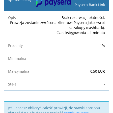
opłaty
Paysera Bank Link
Opis
Procenty
Minimalna
Maksymalna
Stała
Brak rezerwacji płatności.
Prowizja zostanie zwrócona klientowi Paysera jako zwrot
za zakupy (cashback).
Czas księgowania – 1 minuta
1
%
-
0,50
EUR
-
Jeśli chcesz obliczyć całość prowizji, do stawki sposobu
płatności należy dodać wysokość
stawki Paysera
.