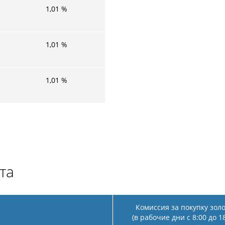
1,01
%
1,01
%
1,01
%
та
Комиссия за покупку зол
(в рабочие дни с 8:00 до 1