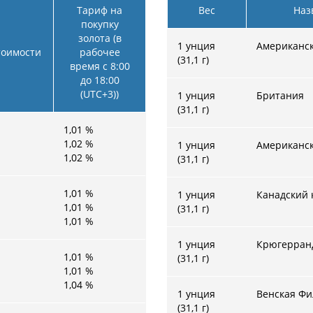
Тариф на
Вес
Наз
покупку
золота (в
1 унция
Американс
тоимости
рабочее
(31,1 г)
время с 8:00
до 18:00
(UTC+3))
1 унция
Британия
(31,1 г)
1,01
%
1,02
%
1 унция
Американс
1,02
%
(31,1 г)
1,01
%
1 унция
Канадский 
1,01
%
(31,1 г)
1,01
%
1 унция
Крюгерран
1,01
%
(31,1 г)
1,01
%
1,04
%
1 унция
Венская Ф
(31,1 г)