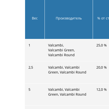
Вес
Производитель
% от с
1
Valcambi,
25,0
%
Valcambi Green,
Valcambi Round
2,5
Valcambi, Valcambi
20,0
%
Green, Valcambi Round
5
Valcambi, Valcambi
12,0
%
Green, Valcambi Round