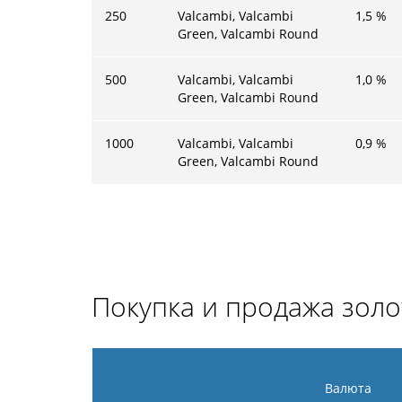
250
Valcambi, Valcambi
1,5
%
Green, Valcambi Round
500
Valcambi, Valcambi
1,0
%
Green, Valcambi Round
1000
Valcambi, Valcambi
0,9
%
Green, Valcambi Round
Покупка и продажа золо
Валюта