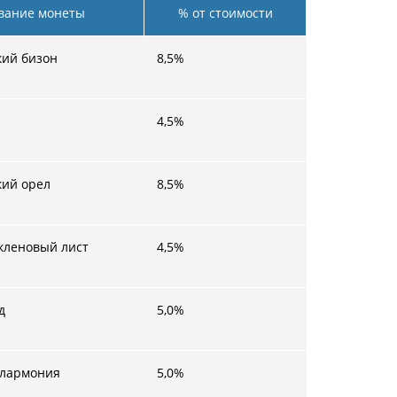
вание монеты
% от стоимости
кий бизон
8,5
%
4,5
%
кий орел
8,5
%
кленовый лист
4,5
%
д
5,0
%
илармония
5,0
%