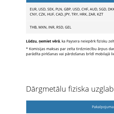
EUR, USD, SEK, PLN, GBP, USD, CHF, AUD, SGD, DK
CNY, CZK, HUF, CAD, JPY, TRY, HRK, ZAR, KZT
THB, MXN, INR, RSD, GEL
Lūdzu, ņemiet vērā
, ka Paysera neiepērk fizisku z
* Komisijas maksas par zelta tirdzniecību ārpus dar
parādīta pirkšanas vai pārdošanas brīdī mobilajā li
Dārgmetālu fiziska uzgla
Pakalpojuma