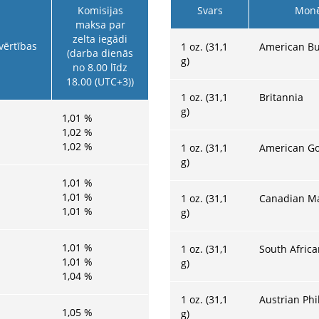
Komisijas
Svars
Monē
maksa par
zelta iegādi
vērtības
1 oz. (31,1
American Bu
(darba dienās
g)
no 8.00 līdz
18.00 (UTC+3))
1 oz. (31,1
Britannia
g)
1,01
%
1,02
%
1,02
%
1 oz. (31,1
American Go
g)
1,01
%
1,01
%
1 oz. (31,1
Canadian Ma
1,01
%
g)
1,01
%
1 oz. (31,1
South Afric
1,01
%
g)
1,04
%
1 oz. (31,1
Austrian Ph
1,05
%
g)