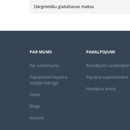
Dārgmetālu glabāšanas maksa
PAR MUMS
PAKALPOJUMI
Par uzņēmumu
Risinājumi uzņēmējie
Paplašiniet Paysera
Paysera superlietotne
vietējā mērogā
Norēķinu konts
Ziņas
Blogs
Karjera