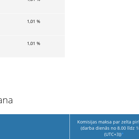
1,01
%
1,01
%
ana
Komisijas maksa par zelta pi
(darba dienās no 8.00 līdz 1
(UTC+3))
*