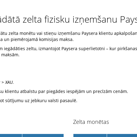
dātā zelta fizisku izņemšanu Payse
ātu zelta monētu vai stieņu izņemšanu Paysera klientu apkalpošanas 
aksa un piemērojamā komisijas maksa.
 iegādāties zeltu, izmantojot Paysera superlietotni – kur pirkšanas 
as maksām.
a > XAU
.
mūsu klientu atbalstu par piegādes iespējām un precīzām cenām.
ot sūtījumu uz jebkuru valsti pasaulē.
Zelta monētas