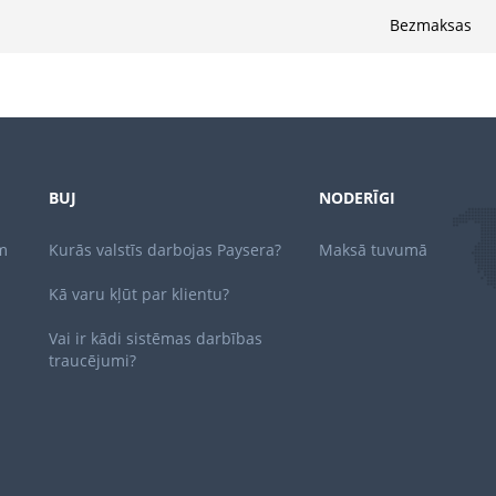
Bezmaksas
BUJ
NODERĪGI
m
Kurās valstīs darbojas Paysera?
Maksā tuvumā
Kā varu kļūt par klientu?
Vai ir kādi sistēmas darbības
traucējumi?