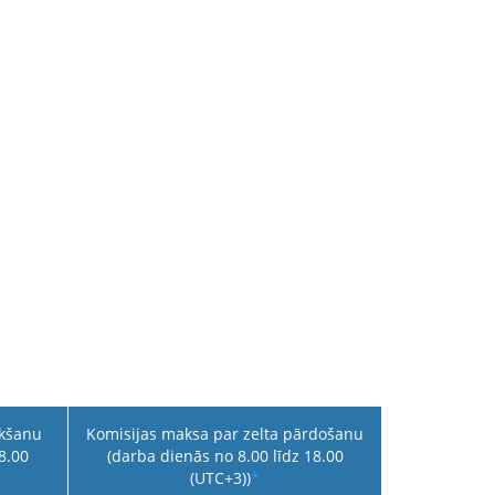
rkšanu
Komisijas maksa par zelta pārdošanu
8.00
(darba dienās no 8.00 līdz 18.00
(UTC+3))
*