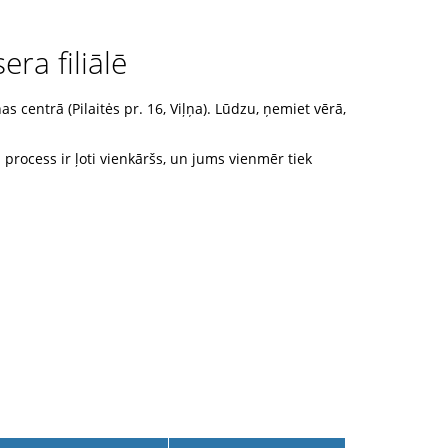
ra filiālē
centrā (Pilaitės pr. 16, Viļņa). Lūdzu, ņemiet vērā,
process ir ļoti vienkāršs, un jums vienmēr tiek