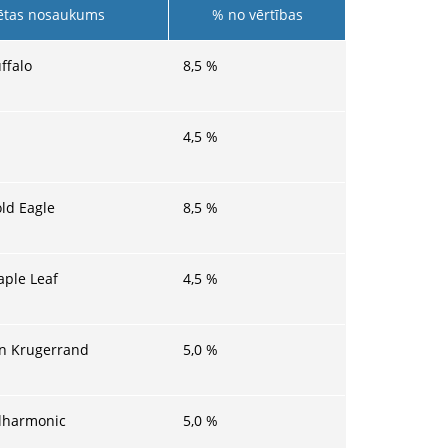
tas nosaukums
% no vērtības
ffalo
8,5
%
4,5
%
ld Eagle
8,5
%
ple Leaf
4,5
%
an Krugerrand
5,0
%
ilharmonic
5,0
%