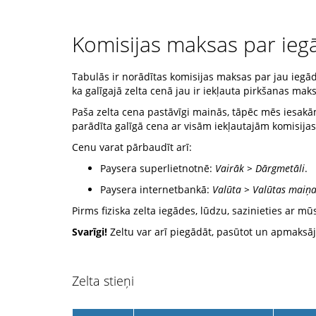
Komisijas maksas par iegā
Tabulās ir norādītas komisijas maksas par jau iegād
ka galīgajā zelta cenā jau ir iekļauta pirkšanas m
Paša zelta cena pastāvīgi mainās, tāpēc mēs iesakām
parādīta galīgā cena ar visām iekļautajām komisij
Cenu varat pārbaudīt arī:
Paysera superlietnotnē:
Vairāk > Dārgmetāli
.
Paysera internetbankā:
Valūta > Valūtas maiņ
Pirms fiziska zelta iegādes, lūdzu, sazinieties ar 
Svarīgi!
Zeltu var arī piegādāt, pasūtot un apmaksāj
Zelta stieņi