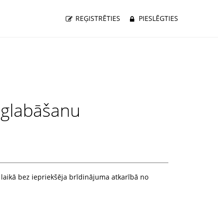
REĢISTRĒTIES
PIESLĒGTIES
 glabāšanu
laikā bez iepriekšēja brīdinājuma atkarībā no