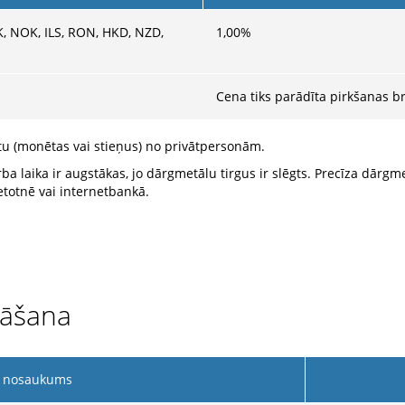
K, NOK, ILS, RON, HKD, NZD,
1,00
%
Cena tiks parādīta pirkšanas br
eltu (monētas vai stieņus) no privātpersonām.
ba laika ir augstākas, jo dārgmetālu tirgus ir slēgts. Precīza dārg
etotnē vai internetbankā.
bāšana
 nosaukums