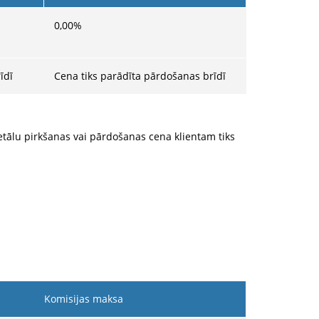
0,00
%
īdī
Cena tiks parādīta pārdošanas brīdī
metālu pirkšanas vai pārdošanas cena klientam tiks
Komisijas maksa