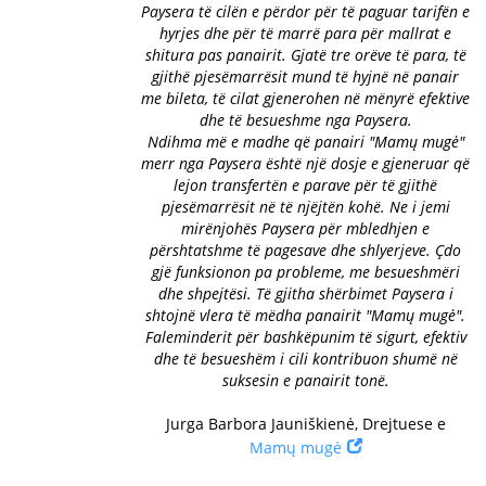
Paysera të cilën e përdor për të paguar tarifën e
hyrjes dhe për të marrë para për mallrat e
shitura pas panairit. Gjatë tre orëve të para, të
gjithë pjesëmarrësit mund të hyjnë në panair
me bileta, të cilat gjenerohen në mënyrë efektive
dhe të besueshme nga Paysera.
Ndihma më e madhe që panairi "Mamų mugė"
merr nga Paysera është një dosje e gjeneruar që
lejon transfertën e parave për të gjithë
pjesëmarrësit në të njëjtën kohë. Ne i jemi
mirënjohës Paysera për mbledhjen e
përshtatshme të pagesave dhe shlyerjeve. Çdo
gjë funksionon pa probleme, me besueshmëri
dhe shpejtësi. Të gjitha shërbimet Paysera i
shtojnë vlera të mëdha panairit "Mamų mugė".
Faleminderit për bashkëpunim të sigurt, efektiv
dhe të besueshëm i cili kontribuon shumë në
suksesin e panairit tonë.
Jurga Barbora Jauniškienė, Drejtuese e
Mamų mugė