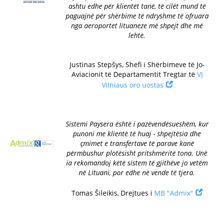
ashtu edhe për klientët tanë, të cilët mund të
paguajnë për shërbime të ndryshme të ofruara
nga aeroportet lituaneze më shpejt dhe më
lehtë.
Justinas Stepšys, Shefi i Shërbimeve të Jo-
Aviacionit të Departamentit Tregtar të
VĮ
Vilniaus oro uostas
Sistemi Paysera është i pazëvendësueshëm, kur
punoni me klientë të huaj - shpejtësia dhe
çmimet e transfertave të parave kanë
përmbushur plotësisht pritshmëritë tona. Unë
ia rekomandoj këtë sistem të gjithëve jo vetëm
në Lituani, por edhe në vende të tjera.
Tomas Šileikis, Drejtues i
MB "Admix"