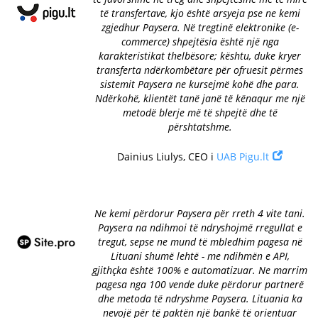
të transfertave, kjo është arsyeja pse ne kemi
zgjedhur Paysera. Në tregtinë elektronike (e-
commerce) shpejtësia është një nga
karakteristikat thelbësore; kështu, duke kryer
transferta ndërkombëtare për ofruesit përmes
sistemit Paysera ne kursejmë kohë dhe para.
Ndërkohë, klientët tanë janë të kënaqur me një
metodë blerje më të shpejtë dhe të
përshtatshme.
Dainius Liulys, CEO i
UAB Pigu.lt
Ne kemi përdorur Paysera për rreth 4 vite tani.
Paysera na ndihmoi të ndryshojmë rregullat e
tregut, sepse ne mund të mbledhim pagesa në
Lituani shumë lehtë - me ndihmën e API,
gjithçka është 100% e automatizuar. Ne marrim
pagesa nga 100 vende duke përdorur partnerë
dhe metoda të ndryshme Paysera. Lituania ka
nevojë për të paktën një bankë të orientuar