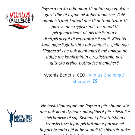
Paysera na ka ndihmuar të dalim nga epoka e
gurit dhe të hyjmë në kohët moderne. Falë
administrimit komod dhe të automatizuar të
parave dhe regjistrimit, ne mund të
përqendrohemi në përmirësimin e
drejtpërdrejtë të veprimtarisë sonë. Klientët
kanë ndjerë gjithashtu ndryshimet e sjella nga
"Paysera" - ne nuk kemi marrë më ankesa në
lidhje me konfirmimin e regjistrimit, pasi
gjithçka kryhet pothuajse menjëherë.
Vytenis Benetis, CEO i
Vilnius Challenge"
shoqatës
Ne bashkëpunojmë me Paysera për shumë vite
dhe nuk kemi dyshuar ndonjëherë për cilësinë e
shërbimeve të saj. Sistemi i përshtatshëm i
transfertave lejon përfititmin e parave në
llogari brenda një kohe shumë të shkurtër duke