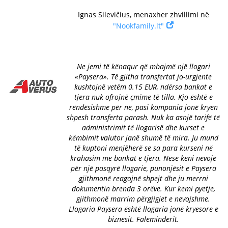
Ignas Silevičius, menaxher zhvillimi në
"Nookfamily.lt"
Ne jemi të kënaqur që mbajmë një llogari
«Paysera». Të gjitha transfertat jo-urgjente
kushtojnë vetëm 0.15 EUR, ndërsa bankat e
tjera nuk ofrojnë çmime të tilla. Kjo është e
rëndësishme për ne, pasi kompania jonë kryen
shpesh transferta parash. Nuk ka asnjë tarifë të
administrimit të llogarisë dhe kurset e
këmbimit valutor janë shumë të mira. Ju mund
të kuptoni menjëherë se sa para kurseni në
krahasim me bankat e tjera. Nëse keni nevojë
për një pasqyrë llogarie, punonjësit e Paysera
gjithmonë reagojnë shpejt dhe ju merrni
dokumentin brenda 3 orëve. Kur kemi pyetje,
gjithmonë marrim përgjigjet e nevojshme.
Llogaria Paysera është llogaria jonë kryesore e
biznesit. Faleminderit.