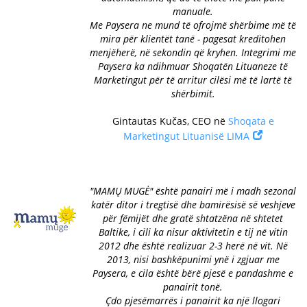
manuale.
Me Paysera ne mund të ofrojmë shërbime më të
mira për klientët tanë - pagesat kreditohen
menjëherë, në sekondin që kryhen. Integrimi me
Paysera ka ndihmuar Shoqatën Lituaneze të
Marketingut për të arritur cilësi më të lartë të
shërbimit.
Gintautas Kučas, CEO në
Shoqata e
Marketingut Lituanisë LIMA
"MAMŲ MUGĖ" është panairi më i madh sezonal
katër ditor i tregtisë dhe bamirësisë së veshjeve
për fëmijët dhe gratë shtatzëna në shtetet
Baltike, i cili ka nisur aktivitetin e tij në vitin
2012 dhe është realizuar 2-3 herë në vit. Në
2013, nisi bashkëpunimi ynë i zgjuar me
Paysera, e cila është bërë pjesë e pandashme e
panairit tonë.
Çdo pjesëmarrës i panairit ka një llogari