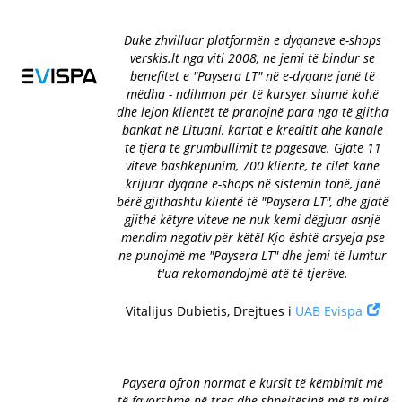
Duke zhvilluar platformën e dyqaneve e-shops
verskis.lt nga viti 2008, ne jemi të bindur se
benefitet e "Paysera LT" në e-dyqane janë të
mëdha - ndihmon për të kursyer shumë kohë
dhe lejon klientët të pranojnë para nga të gjitha
bankat në Lituani, kartat e kreditit dhe kanale
të tjera të grumbullimit të pagesave. Gjatë 11
viteve bashkëpunim, 700 klientë, të cilët kanë
krijuar dyqane e-shops në sistemin tonë, janë
bërë gjithashtu klientë të "Paysera LT", dhe gjatë
gjithë këtyre viteve ne nuk kemi dëgjuar asnjë
mendim negativ për këtë! Kjo është arsyeja pse
ne punojmë me "Paysera LT" dhe jemi të lumtur
t'ua rekomandojmë atë të tjerëve.
Vitalijus Dubietis, Drejtues i
UAB Evispa
Paysera ofron normat e kursit të këmbimit më
të favorshme në treg dhe shpejtësinë më të mirë