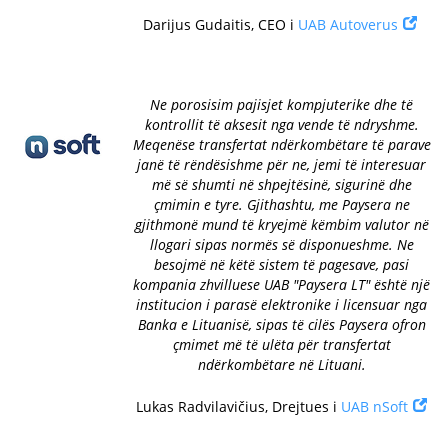
Darijus Gudaitis, CEO i
UAB Autoverus
Ne porosisim pajisjet kompjuterike dhe të
kontrollit të aksesit nga vende të ndryshme.
Meqenëse transfertat ndërkombëtare të parave
janë të rëndësishme për ne, jemi të interesuar
më së shumti në shpejtësinë, sigurinë dhe
çmimin e tyre. Gjithashtu, me Paysera ne
gjithmonë mund të kryejmë këmbim valutor në
llogari sipas normës së disponueshme. Ne
besojmë në këtë sistem të pagesave, pasi
kompania zhvilluese UAB "Paysera LT" është një
institucion i parasë elektronike i licensuar nga
Banka e Lituanisë, sipas të cilës Paysera ofron
çmimet më të ulëta për transfertat
ndërkombëtare në Lituani.
Lukas Radvilavičius, Drejtues i
UAB nSoft