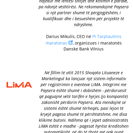
ndjekur me lehtësi shitjet dhe kthimin e parave,
pa ndonjë vështirësi. Ne rekomandojmë Paysera
si një partner shumë të përgjegjëshëm, i
kualifikuar dhe i besueshëm për projekte të
ndryshme.
Darius Mikulis, CEO në
PI Tarptautinis
maratonas
, organizues i maratonës
Danske Bank Vilnius
Në fillim të vitit 2015 Shoqata Lituaneze e
Marketingut ka lançuar një sistem informativ
për regjistrimin e eventeve LiMA. Integrimi me
Paysera është shumë i dobishëm - përdoruesit
që paguajnë vetë tarifën e hyrjes (jo kompanitë)
zakonisht përdorin Paysera. Ata mendojnë se
sistemi është shumë tërheqës, pasi lejon të
kryejë pagesa shumë të përshtatshme, me disa
klikime butoni. Ndihma që i jepet administratës
LiMA është e madhe - pagesat hyrëse kreditohen
automatikisht, që do të thotë më pak punë