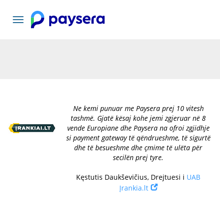
Lundrimi
toggle
Ne kemi punuar me Paysera prej 10 vitesh
tashmë. Gjatë kësaj kohe jemi zgjeruar në 8
vende Europiane dhe Paysera na ofroi zgjidhje
si payment gateway të qëndrueshme, të sigurtë
dhe të besueshme dhe çmime të ulëta për
secilën prej tyre.
Kęstutis Daukševičius, Drejtuesi i
UAB
Įrankia.lt