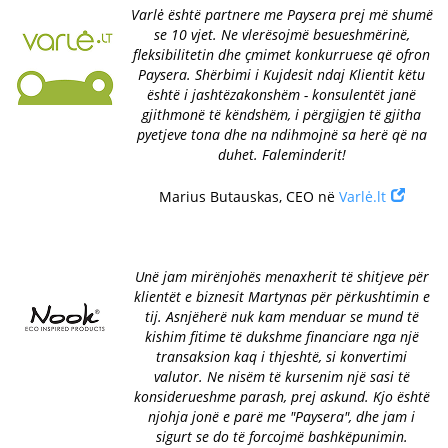
Varlė është partnere me Paysera prej më shumë
se 10 vjet. Ne vlerësojmë besueshmërinë,
fleksibilitetin dhe çmimet konkurruese që ofron
Paysera. Shërbimi i Kujdesit ndaj Klientit këtu
është i jashtëzakonshëm - konsulentët janë
gjithmonë të këndshëm, i përgjigjen të gjitha
pyetjeve tona dhe na ndihmojnë sa herë që na
duhet. Faleminderit!
Marius Butauskas, CEO në
Varlė.lt
Unë jam mirënjohës menaxherit të shitjeve për
klientët e biznesit Martynas për përkushtimin e
tij. Asnjëherë nuk kam menduar se mund të
kishim fitime të dukshme financiare nga një
transaksion kaq i thjeshtë, si konvertimi
valutor. Ne nisëm të kursenim një sasi të
konsiderueshme parash, prej askund. Kjo është
njohja jonë e parë me "Paysera", dhe jam i
sigurt se do të forcojmë bashkëpunimin.