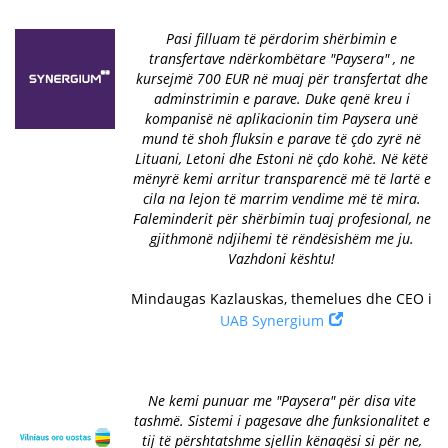
Pasi filluam të përdorim shërbimin e
transfertave ndërkombëtare "Paysera" , ne
kursejmë 700 EUR në muaj për transfertat dhe
adminstrimin e parave. Duke qenë kreu i
kompanisë në aplikacionin tim Paysera unë
mund të shoh fluksin e parave të çdo zyrë në
Lituani, Letoni dhe Estoni në çdo kohë. Në këtë
mënyrë kemi arritur transparencë më të lartë e
cila na lejon të marrim vendime më të mira.
Faleminderit për shërbimin tuaj profesional, ne
gjithmonë ndjihemi të rëndësishëm me ju.
Vazhdoni kështu!
Mindaugas Kazlauskas, themelues dhe CEO i
UAB Synergium
Ne kemi punuar me "Paysera" për disa vite
tashmë. Sistemi i pagesave dhe funksionalitet e
tij të përshtatshme sjellin kënaqësi si për ne,