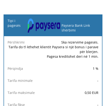
Tipi i
pagesës
Paysera Bank Link
shërbimi
Tarifa
Tarifa
Ta
Përshkrimi
Përqindja
minimale
maksimale
fi
Ska rezervime pagesës.
Tarifa do t’i kthehet klientit Paysera si një bonus i parave
për blerjen.
Pagesa kreditohet deri në 1 min.
1
%
-
0,50
EUR
-