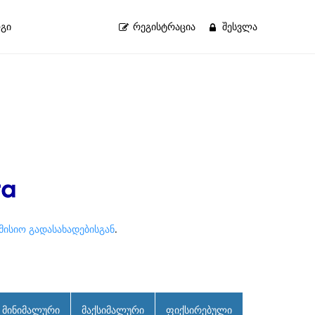
გი
ᲠᲔᲒᲘᲡᲢᲠᲐᲪᲘᲐ
ᲨᲔᲡᲕᲚᲐ
ომისიო გადასახადებისგან
.
მინიმალური
მაქსიმალური
ფიქსირებული