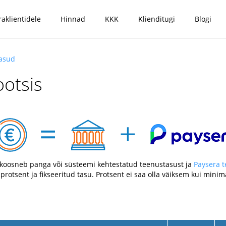
raklientidele
Hinnad
KKK
Klienditugi
Blogi
tasud
otsis
koosneb panga või süsteemi kehtestatud teenustasust ja
Paysera 
 protsent ja fikseeritud tasu. Protsent ei saa olla väiksem kui mi