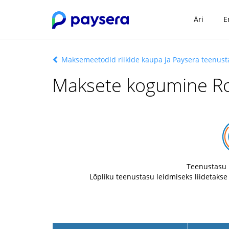
Äri
E
Maksemeetodid riikide kaupa ja Paysera teenus
Maksete kogumine Ro
Teenustasu 
Lõpliku teenustasu leidmiseks liidetakse