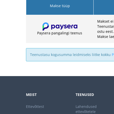
Makse tüüp
Makset ei
Teenustas
ostu eest.
Paysera pangalingi teenus
Makse lae
Teenustasu kogusumma leidmiseks liitke kokku
P
MEIST
TEENUSED
Ettevõttest
Lahendused
ettevõtetele