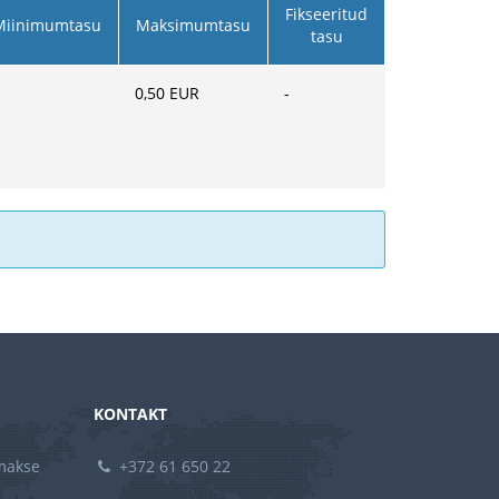
Fikseeritud
Miinimumtasu
Maksimumtasu
tasu
0,50
EUR
-
KONTAKT
amakse
+372 61 650 22