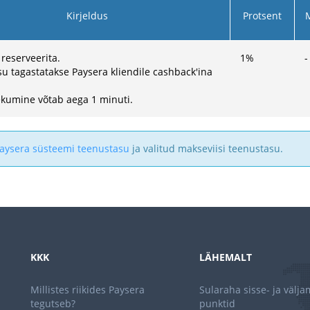
Kirjeldus
Protsent
 reserveerita.
1
%
-
u tagastatakse Paysera kliendile cashback'ina
kumine võtab aega 1 minuti.
aysera süsteemi teenustasu
ja valitud makseviisi teenustasu.
KKK
LÄHEMALT
Millistes riikides Paysera
Sularaha sisse- ja välj
tegutseb?
punktid