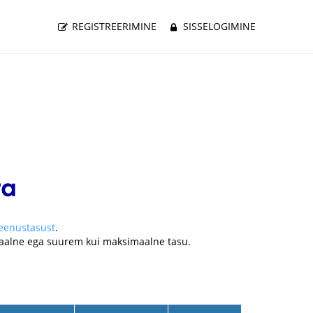
REGISTREERIMINE
SISSELOGIMINE
teenustasust
.
nimaalne ega suurem kui maksimaalne tasu.