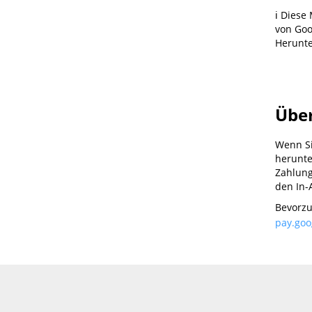
ℹ️ Dies
von Goo
Herunte
Über
Wenn Si
herunte
Zahlung
den In
Bevorzu
pay.goo