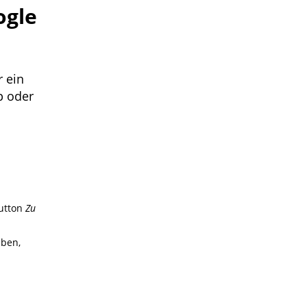
ogle
r ein
p oder
Button
Zu
aben,