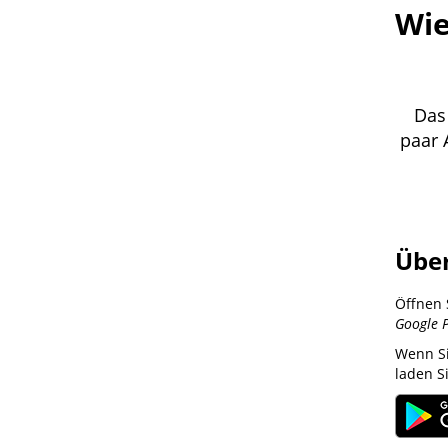
Wie
Das 
paar 
Über
Öffnen 
Google 
Wenn S
laden S