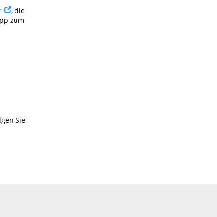
r
, die
-App zum
lgen Sie