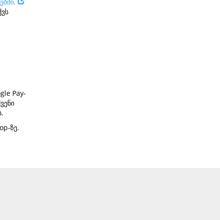
ებში,
ქვს
gle Pay-
ვენი
ს.
p-ზე.