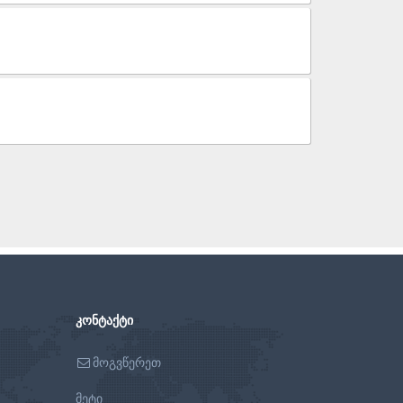
ᲙᲝᲜᲢᲐᲥᲢᲘ
მოგვწერეთ
მეტი