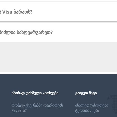
ს Visa ბარათს?
ემიძლია საზღვარგარეთ?
ᲮᲨᲘᲠᲐᲓ ᲓᲐᲡᲛᲣᲚᲘ ᲙᲘᲗᲮᲕᲔᲑᲘ
ᲒᲐᲘᲒᲔᲗ ᲛᲔᲢᲘ
რომელ ქვეყნებში ოპერირებს
იხილეთ უახლოესი
Paysera?
ტერმინალები