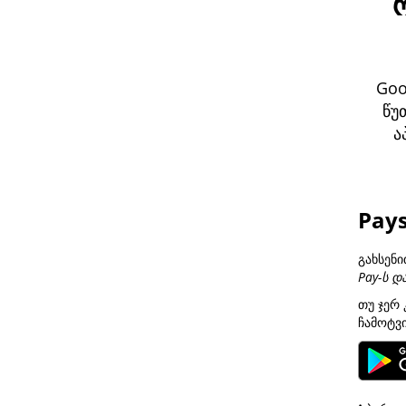
Goo
წუ
ა
Pays
გახსენი
Pay-ს დ
თუ ჯერ 
ჩამოტვი