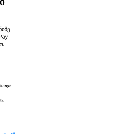
ი
ნიმე
Pay
თ.
Google
ი,