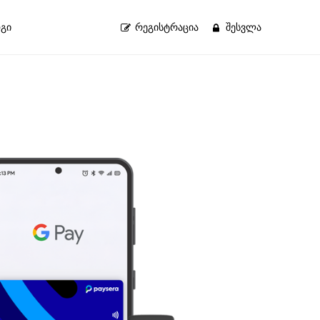
გი
ᲠᲔᲒᲘᲡᲢᲠᲐᲪᲘᲐ
ᲨᲔᲡᲕᲚᲐ