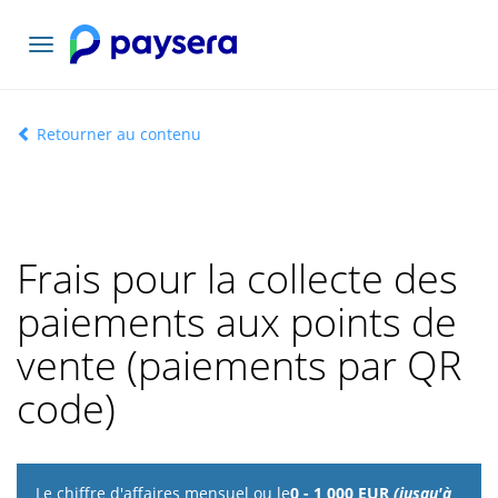
Basculer
la
navigation
Retourner au contenu
Frais pour la collecte des
paiements aux points de
vente (paiements par QR
code)
Le chiffre
0 - 1 000 EUR
(jusqu'à