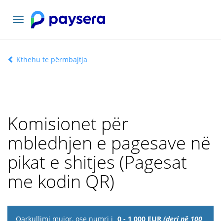
Lundrimi
toggle
Kthehu te përmbajtja
Komisionet për
mbledhjen e pagesave në
pikat e shitjes (Pagesat
me kodin QR)
Qarkullimi
0 - 1 000 EUR
(deri në 100