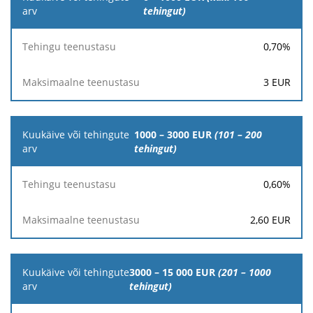
või
tehingut)
tehingute
arv
0,70
%
Tehingu
Maksimaalne
3
EUR
teenustasu
teenustasu
1000 – 3000 EUR
(101 – 200
tehingut)
0,60
%
2,60
EUR
3000 – 15 000 EUR
(201 – 1000
tehingut)