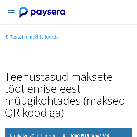
Vaheta
navigatsiooni
Tagasi nimekirja juurde
Teenustasud maksete
töötlemise eest
müügikohtades (maksed
QR koodiga)
Kuukäive
0 – 1000 EUR
(kuni 100