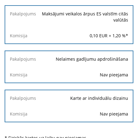
Maksājumi veikalos ārpus ES valstīm citās
valūtās
0,10
EUR +
1,20
%*
Nelaimes gadījumu apdrošināšana
Nav pieejama
Karte ar individuālu dizainu
Nav pieejama
* Fiziskās kartes uz laiku nav pieejamas.