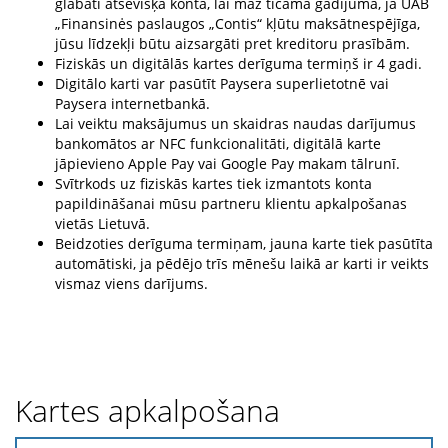
glabāti atsevišķā kontā, lai maz ticamā gadījumā, ja UAB
„Finansinės paslaugos „Contis“ kļūtu maksātnespējīga,
jūsu līdzekļi būtu aizsargāti pret kreditoru prasībām.
Fiziskās un digitālās kartes derīguma termiņš ir 4 gadi.
Digitālo karti var pasūtīt Paysera superlietotnē vai
Paysera internetbankā.
Lai veiktu maksājumus un skaidras naudas darījumus
bankomātos ar NFC funkcionalitāti, digitālā karte
jāpievieno Apple Pay vai Google Pay makam tālrunī.
Svītrkods uz fiziskās kartes tiek izmantots konta
papildināšanai mūsu partneru klientu apkalpošanas
vietās Lietuvā.
Beidzoties derīguma termiņam, jauna karte tiek pasūtīta
automātiski, ja pēdējo trīs mēnešu laikā ar karti ir veikts
vismaz viens darījums.
Kartes apkalpošana