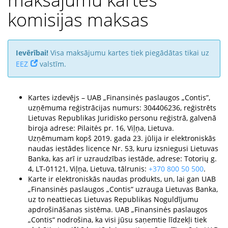
komisijas maksas
Ievērībai!
Visa maksājumu kartes tiek piegādātas tikai uz
EEZ
valstīm.
Kartes izdevējs – UAB „Finansinės paslaugos „Contis”,
uzņēmuma reģistrācijas numurs: 304406236, reģistrēts
Lietuvas Republikas Juridisko personu reģistrā, galvenā
biroja adrese: Pilaitės pr. 16, Viļņa, Lietuva.
Uzņēmumam kopš 2019. gada 23. jūlija ir elektroniskās
naudas iestādes licence Nr. 53, kuru izsniegusi Lietuvas
Banka, kas arī ir uzraudzības iestāde, adrese: Totorių g.
4, LT-01121, Viļņa, Lietuva, tālrunis:
+370 800 50 500
.
Karte ir elektroniskās naudas produkts, un, lai gan UAB
„Finansinės paslaugos „Contis“ uzrauga Lietuvas Banka,
uz to neattiecas Lietuvas Republikas Noguldījumu
apdrošināšanas sistēma. UAB „Finansinės paslaugos
„Contis“ nodrošina, ka visi jūsu saņemtie līdzekļi tiek