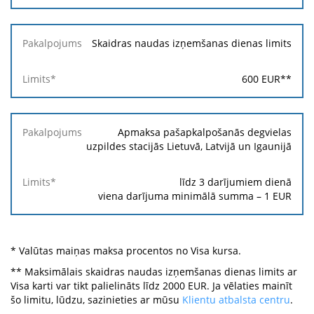
Skaidras naudas izņemšanas dienas limits
600
EUR
**
Apmaksa pašapkalpošanās degvielas
uzpildes stacijās Lietuvā, Latvijā un Igaunijā
līdz 3 darījumiem dienā
viena darījuma minimālā summa –
1
EUR
* Valūtas maiņas maksa procentos no Visa kursa.
** Maksimālais skaidras naudas izņemšanas dienas limits ar
Visa karti var tikt palielināts līdz 2000 EUR. Ja vēlaties mainīt
šo limitu, lūdzu, sazinieties ar mūsu
Klientu atbalsta centru
.