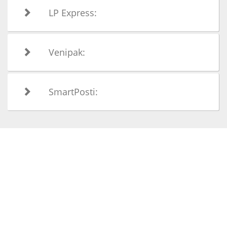
LP Express:
Venipak:
SmartPosti: