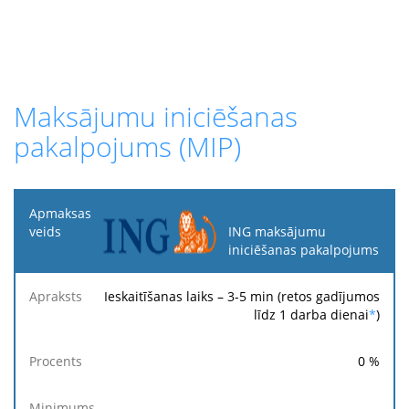
Maksājumu iniciēšanas
pakalpojums (MIP)
Apmaksas
veids
ING maksājumu
iniciēšanas pakalpojums
Fik
Apraksts
Procents
Minimums
Maksimums
ma
Ieskaitīšanas laiks – 3-5 min (retos gadījumos
līdz 1 darba dienai
*
)
0
%
-