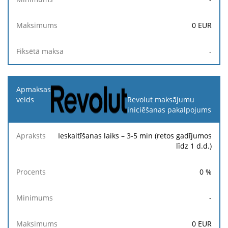
0
EUR
-
Revolut maksājumu
iniciēšanas pakalpojums
Ieskaitīšanas laiks – 3-5 min (retos gadījumos
līdz 1 d.d.)
0
%
-
0
EUR