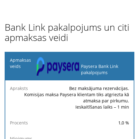
Bank Link pakalpojums un citi
apmaksas veidi
Apmaksas
veids
Paysera Bank Link
pakalpojums
Fik
Apraksts
Procents
Minimums
Maksimums
ma
Bez maksājuma rezervācijas.
Komisijas maksa Paysera klientam tiks atgriezta kā
atmaksa par pirkumu.
Ieskaitīšanas laiks – 1 min
1,0
%
-