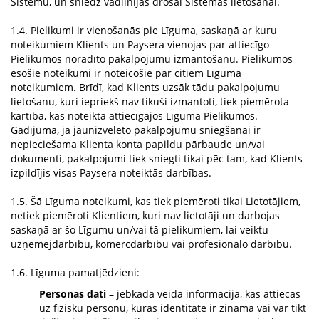
Sistēmu, un sniedz vadlīnijas drošai Sistēmas lietošanai.
1.4. Pielikumi ir vienošanās pie Līguma, saskaņā ar kuru
noteikumiem Klients un Paysera vienojas par attiecīgo
Pielikumos norādīto pakalpojumu izmantošanu. Pielikumos
esošie noteikumi ir noteicošie pār citiem Līguma
noteikumiem. Brīdī, kad Klients uzsāk tādu pakalpojumu
lietošanu, kuri iepriekš nav tikuši izmantoti, tiek piemērota
kārtība, kas noteikta attiecīgajos Līguma Pielikumos.
Gadījumā, ja jaunizvēlēto pakalpojumu sniegšanai ir
nepieciešama Klienta konta papildu pārbaude un/vai
dokumenti, pakalpojumi tiek sniegti tikai pēc tam, kad Klients
izpildījis visas Paysera noteiktās darbības.
1.5. Šā Līguma noteikumi, kas tiek piemēroti tikai Lietotājiem,
netiek piemēroti Klientiem, kuri nav lietotāji un darbojas
saskaņā ar šo Līgumu un/vai tā pielikumiem, lai veiktu
uzņēmējdarbību, komercdarbību vai profesionālo darbību.
1.6. Līguma pamatjēdzieni:
Personas dati
– jebkāda veida informācija, kas attiecas
uz fizisku personu, kuras identitāte ir zināma vai var tikt