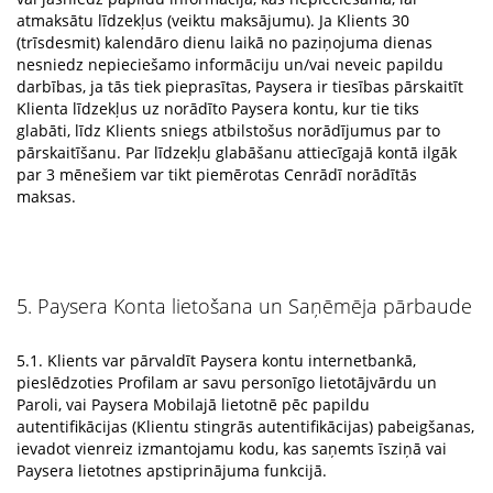
atmaksātu līdzekļus (veiktu maksājumu). Ja Klients 30
(trīsdesmit) kalendāro dienu laikā no paziņojuma dienas
nesniedz nepieciešamo informāciju un/vai neveic papildu
darbības, ja tās tiek pieprasītas, Paysera ir tiesības pārskaitīt
Klienta līdzekļus uz norādīto Paysera kontu, kur tie tiks
glabāti, līdz Klients sniegs atbilstošus norādījumus par to
pārskaitīšanu. Par līdzekļu glabāšanu attiecīgajā kontā ilgāk
par 3 mēnešiem var tikt piemērotas Cenrādī norādītās
maksas.
5. Paysera Konta lietošana un Saņēmēja pārbaude
5.1. Klients var pārvaldīt Paysera kontu internetbankā,
pieslēdzoties Profilam ar savu personīgo lietotājvārdu un
Paroli, vai Paysera Mobilajā lietotnē pēc papildu
autentifikācijas (Klientu stingrās autentifikācijas) pabeigšanas,
ievadot vienreiz izmantojamu kodu, kas saņemts īsziņā vai
Paysera lietotnes apstiprinājuma funkcijā.