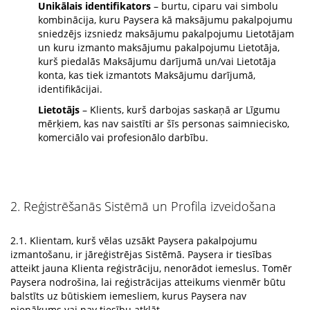
Unikālais identifikators
– burtu, ciparu vai simbolu
kombinācija, kuru Paysera kā maksājumu pakalpojumu
sniedzējs izsniedz maksājumu pakalpojumu Lietotājam
un kuru izmanto maksājumu pakalpojumu Lietotāja,
kurš piedalās Maksājumu darījumā un/vai Lietotāja
konta, kas tiek izmantots Maksājumu darījumā,
identifikācijai.
Lietotājs
– Klients, kurš darbojas saskaņā ar Līgumu
mērķiem, kas nav saistīti ar šīs personas saimniecisko,
komerciālo vai profesionālo darbību.
2. Reģistrēšanās Sistēmā un Profila izveidošana
2.1. Klientam, kurš vēlas uzsākt Paysera pakalpojumu
izmantošanu, ir jāreģistrējas Sistēmā. Paysera ir tiesības
atteikt jauna Klienta reģistrāciju, nenorādot iemeslus. Tomēr
Paysera nodrošina, lai reģistrācijas atteikums vienmēr būtu
balstīts uz būtiskiem iemesliem, kurus Paysera nav
pienākums vai nav tiesību atklāt.