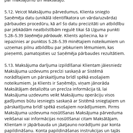
5.12. Veicot Maksājumu pārvedumus, Klienta sniegto
Saņēmēja datu (unikālā identifikatora un vārda/uzvārda)
pārbaudes procedūru, kā arī šo datu precizitāti un atbildību
par jebkādām neatbilstībām regulē tikai šā Līguma punkti
5.28–5.39
Saņēmēja pārbaude
. Klients apliecina, ka ir
iepazinies ar punktos 5.28–5.39 minētajiem noteikumiem un
uzņemas pilnu atbildību par jebkuriem lēmumiem, kas
pieņemti, pamatojoties uz Saņēmēja pārbaudes rezultātiem.
5.13. Maksājuma darījuma izpildīšanai Klientam jāiesniedz
Maksājuma uzdevums precīzi saskaņā ar Sistēmā
norādītajiem un pārskaitījuma brīdī spēkā esošajiem
noteikumiem. Ja Klients ir Saņēmējs, viņam jānorāda
Maksātājam detalizēta un precīza informācija tā, lai
Maksājuma uzdevums veikt Maksājumu operāciju visos
gadījumos būtu iesniegts saskaņā ar Sistēmā sniegtajiem un
pārskaitījuma brīdī spēkā esošajiem norādījumiem. Pirms
Maksājuma uzdevuma nosūtīšanas Maksājuma pārveduma
veikšanai vai informācijas nosūtīšanai citam Maksātājam,
Klientam ir jāpārbauda un jāatjauno norādījumi par konta
papildināšanu. Konta papildināšanas instrukcijas un tajās