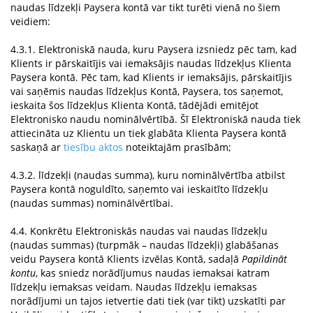
naudas līdzekļi Paysera kontā var tikt turēti vienā no šiem
veidiem:
4.3.1. Elektroniskā nauda, kuru Paysera izsniedz pēc tam, kad
Klients ir pārskaitījis vai iemaksājis naudas līdzekļus Klienta
Paysera kontā. Pēc tam, kad Klients ir iemaksājis, pārskaitījis
vai saņēmis naudas līdzekļus Kontā, Paysera, tos saņemot,
ieskaita šos līdzekļus Klienta Kontā, tādējādi emitējot
Elektronisko naudu nominālvērtībā. Šī Elektroniskā nauda tiek
attiecināta uz Klientu un tiek glabāta Klienta Paysera kontā
saskaņā ar
tiesību aktos
noteiktajām prasībām;
4.3.2. līdzekļi (naudas summa), kuru nominālvērtība atbilst
Paysera kontā noguldīto, saņemto vai ieskaitīto līdzekļu
(naudas summas) nominālvērtībai.
4.4. Konkrētu Elektroniskās naudas vai naudas līdzekļu
(naudas summas) (turpmāk – naudas līdzekļi) glabāšanas
veidu Paysera kontā Klients izvēlas Kontā, sadaļā
Papildināt
kontu
, kas sniedz norādījumus naudas iemaksai katram
līdzekļu iemaksas veidam. Naudas līdzekļu iemaksas
norādījumi un tajos ietvertie dati tiek (var tikt) uzskatīti par