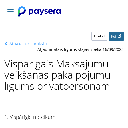
Pārslēgt
navigāciju
Drukāt
Pdf
Atpakaļ uz sarakstu
Atjauninātais līgums stājās spēkā 16/09/2025
Vispārīgais Maksājumu
veikšanas pakalpojumu
līgums privātpersonām
1. Vispārīgie noteikumi