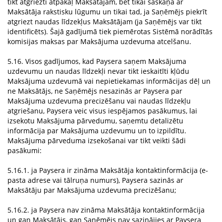
tikt atgriezti atpakaļ Maksātājam, bet tikai saskaņā ar
Maksātāja rakstisku lūgumu un tikai tad, ja Saņēmējs piekrīt
atgriezt naudas līdzekļus Maksātājam (ja Saņēmējs var tikt
identificēts). Šajā gadījumā tiek piemērotas Sistēmā norādītās
komisijas maksas par Maksājuma uzdevuma atcelšanu.
5.16. Visos gadījumos, kad Paysera saņem Maksājuma
uzdevumu un naudas līdzekļi nevar tikt ieskaitīti kļūdu
Maksājuma uzdevumā vai nepietiekamas informācijas dēļ un
ne Maksātājs, ne Saņēmējs nesazinās ar Paysera par
Maksājuma uzdevuma precizēšanu vai naudas līdzekļu
atgriešanu, Paysera veic visus iespējamos pasākumus, lai
izsekotu Maksājuma pārvedumu, saņemtu detalizētu
informācija par Maksājuma uzdevumu un to izpildītu.
Maksājuma pārveduma izsekošanai var tikt veikti šādi
pasākumi:
5.16.1. ja Paysera ir zināma Maksātāja kontaktinformācija (e-
pasta adrese vai tālruņa numurs), Paysera sazinās ar
Maksātāju par Maksājuma uzdevuma precizēšanu;
5.16.2. ja Paysera nav zināma Maksātāja kontaktinformācija
un gan Maksātājs, gan Saņēmējs nav sazinājies ar Paysera