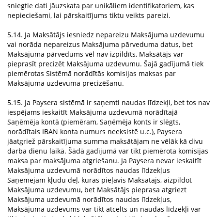
sniegtie dati jāuzskata par unikāliem identifikatoriem, kas
nepieciešami, lai pārskaitījums tiktu veikts pareizi.
5.14. Ja Maksātājs iesniedz nepareizu Maksājuma uzdevumu
vai norāda nepareizus Maksājuma pārveduma datus, bet
Maksājuma pārvedums vēl nav izpildīts, Maksātājs var
pieprasīt precizēt Maksājuma uzdevumu. Šajā gadījumā tiek
piemērotas Sistēmā norādītās komisijas maksas par
Maksājuma uzdevuma precizēšanu.
5.15. Ja Paysera sistēmā ir saņemti naudas līdzekļi, bet tos nav
iespējams ieskaitīt Maksājuma uzdevumā norādītajā
Saņēmēja kontā (piemēram, Saņēmēja konts ir slēgts,
norādītais IBAN konta numurs neeksistē u.c.), Paysera
jāatgriež pārskaitījuma summa maksātājam ne vēlāk kā divu
darba dienu laikā. Šādā gadījumā var tikt piemērota komisijas
maksa par maksājuma atgriešanu. Ja Paysera nevar ieskaitīt
Maksājuma uzdevumā norādītos naudas līdzekļus
Saņēmējam kļūdu dēļ, kuras pieļāvis Maksātājs, aizpildot
Maksājuma uzdevumu, bet Maksātājs pieprasa atgriezt
Maksājuma uzdevumā norādītos naudas līdzekļus,
Maksājuma uzdevums var tikt atcelts un naudas līdzekļi var