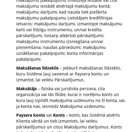
maksājumu pakalpojumu sniedzēja iestādē vai citā
maksājumu iestādē atvērtajā maksājumu kontā;
maksājumu darījumi, kad nauda tiek piešķirta
maksājumu pakalpojumu Lietotājam kredītlīnijas
ietvaros: maksājumu darījumi, izmantojot maksājumu
karti vai līdzīgu instrumentu, un/vai kredīta
pārskaitījumi, tostarp atkārtoti pārskaitījumi;
maksājumu instrumentu izsniegšana un/vai
pieņemšana; naudas pārvedumi; maksājumu
uzsākšanas pakalpojumi; konta informācijas
pakalpojumi.
Maksāšanas līdzeklis
– jebkurš maksāšanas līdzeklis,
kuru Sistēma ļauj savienot ar Paysera kontu un
izmantot, lai veiktu Pārskaitījumus.
Maksātājs
– fiziska vai juridiska persona, cita
organizācija vai tās filiāle, kurai ir norēķinu konts un
kura ļauj izpildīt maksājuma uzdevumu no šī konta, vai,
ja konta nav, iesniedz Maksājuma uzdevumu.
Paysera konts
vai
Konts
– konts, kas Sistēmā atvērts
Klienta vārdā un tiek izmantots, lai veiktu
pārskaitījumus un citus Maksājumu darījumus. Konts