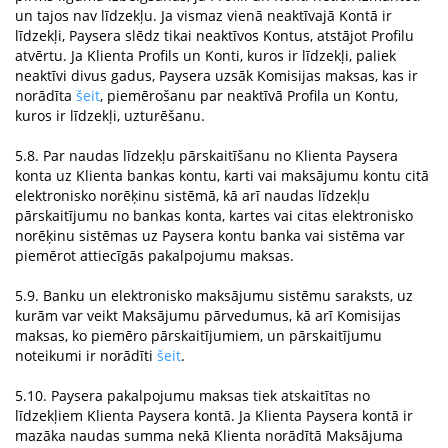
un tajos nav līdzekļu. Ja vismaz vienā neaktīvajā Kontā ir
līdzekļi, Paysera slēdz tikai neaktīvos Kontus, atstājot Profilu
atvērtu. Ja Klienta Profils un Konti, kuros ir līdzekļi, paliek
neaktīvi divus gadus, Paysera uzsāk Komisijas maksas, kas ir
norādīta
šeit
, piemērošanu par neaktīvā Profila un Kontu,
kuros ir līdzekļi, uzturēšanu.
5.8. Par naudas līdzekļu pārskaitīšanu no Klienta Paysera
konta uz Klienta bankas kontu, karti vai maksājumu kontu citā
elektronisko norēķinu sistēmā, kā arī naudas līdzekļu
pārskaitījumu no bankas konta, kartes vai citas elektronisko
norēķinu sistēmas uz Paysera kontu banka vai sistēma var
piemērot attiecīgās pakalpojumu maksas.
5.9. Banku un elektronisko maksājumu sistēmu saraksts, uz
kurām var veikt Maksājumu pārvedumus, kā arī Komisijas
maksas, ko piemēro pārskaitījumiem, un pārskaitījumu
noteikumi ir norādīti
šeit
.
5.10. Paysera pakalpojumu maksas tiek atskaitītas no
līdzekļiem Klienta Paysera kontā. Ja Klienta Paysera kontā ir
mazāka naudas summa nekā Klienta norādītā Maksājuma