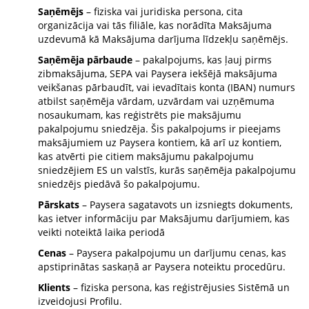
Saņēmējs
– fiziska vai juridiska persona, cita
organizācija vai tās filiāle, kas norādīta Maksājuma
uzdevumā kā Maksājuma darījuma līdzekļu saņēmējs.
Saņēmēja pārbaude
– pakalpojums, kas ļauj pirms
zibmaksājuma, SEPA vai Paysera iekšējā maksājuma
veikšanas pārbaudīt, vai ievadītais konta (IBAN) numurs
atbilst saņēmēja vārdam, uzvārdam vai uzņēmuma
nosaukumam, kas reģistrēts pie maksājumu
pakalpojumu sniedzēja. Šis pakalpojums ir pieejams
maksājumiem uz Paysera kontiem, kā arī uz kontiem,
kas atvērti pie citiem maksājumu pakalpojumu
sniedzējiem ES un valstīs, kurās saņēmēja pakalpojumu
sniedzējs piedāvā šo pakalpojumu.
Pārskats
– Paysera sagatavots un izsniegts dokuments,
kas ietver informāciju par Maksājumu darījumiem, kas
veikti noteiktā laika periodā
Cenas
– Paysera pakalpojumu un darījumu cenas, kas
apstiprinātas saskaņā ar Paysera noteiktu procedūru.
Klients
– fiziska persona, kas reģistrējusies Sistēmā un
izveidojusi Profilu.