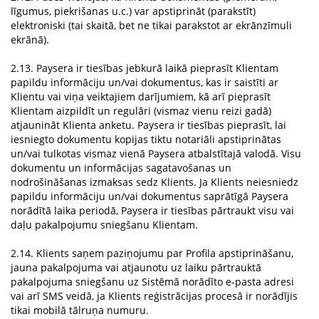
līgumus, piekrišanas u.c.) var apstiprināt (parakstīt)
elektroniski (tai skaitā, bet ne tikai parakstot ar ekrānzīmuli
ekrānā).
2.13. Paysera ir tiesības jebkurā laikā pieprasīt Klientam
papildu informāciju un/vai dokumentus, kas ir saistīti ar
Klientu vai viņa veiktajiem darījumiem, kā arī pieprasīt
Klientam aizpildīt un regulāri (vismaz vienu reizi gadā)
atjaunināt Klienta anketu. Paysera ir tiesības pieprasīt, lai
iesniegto dokumentu kopijas tiktu notariāli apstiprinātas
un/vai tulkotas vismaz vienā Paysera atbalstītajā valodā. Visu
dokumentu un informācijas sagatavošanas un
nodrošināšanas izmaksas sedz Klients. Ja Klients neiesniedz
papildu informāciju un/vai dokumentus saprātīgā Paysera
norādītā laika periodā, Paysera ir tiesības pārtraukt visu vai
daļu pakalpojumu sniegšanu Klientam.
2.14. Klients saņem paziņojumu par Profila apstiprināšanu,
jauna pakalpojuma vai atjaunotu uz laiku pārtrauktā
pakalpojuma sniegšanu uz Sistēmā norādīto e-pasta adresi
vai arī SMS veidā, ja Klients reģistrācijas procesā ir norādījis
tikai mobilā tālruņa numuru.