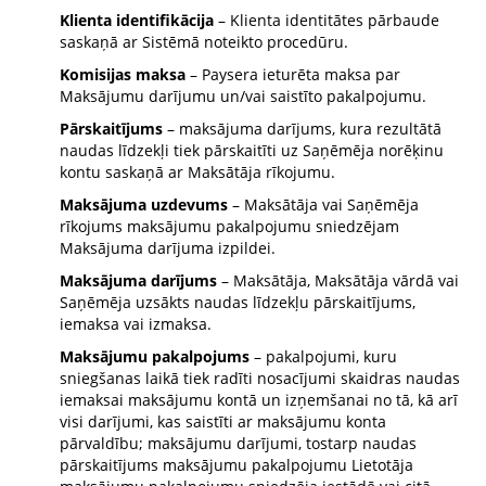
Klienta identifikācija
– Klienta identitātes pārbaude
saskaņā ar Sistēmā noteikto procedūru.
Komisijas maksa
– Paysera ieturēta maksa par
Maksājumu darījumu un/vai saistīto pakalpojumu.
Pārskaitījums
– maksājuma darījums, kura rezultātā
naudas līdzekļi tiek pārskaitīti uz Saņēmēja norēķinu
kontu saskaņā ar Maksātāja rīkojumu.
Maksājuma uzdevums
– Maksātāja vai Saņēmēja
rīkojums maksājumu pakalpojumu sniedzējam
Maksājuma darījuma izpildei.
Maksājuma darījums
– Maksātāja, Maksātāja vārdā vai
Saņēmēja uzsākts naudas līdzekļu pārskaitījums,
iemaksa vai izmaksa.
Maksājumu pakalpojums
– pakalpojumi, kuru
sniegšanas laikā tiek radīti nosacījumi skaidras naudas
iemaksai maksājumu kontā un izņemšanai no tā, kā arī
visi darījumi, kas saistīti ar maksājumu konta
pārvaldību; maksājumu darījumi, tostarp naudas
pārskaitījums maksājumu pakalpojumu Lietotāja