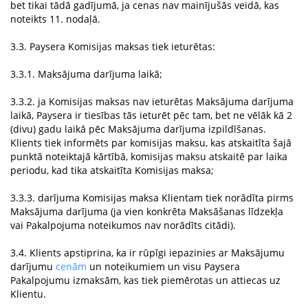
bet tikai tādā gadījumā, ja cenas nav mainījušās veidā, kas
noteikts 11. nodaļā.
3.3. Paysera Komisijas maksas tiek ieturētas:
3.3.1. Maksājuma darījuma laikā;
3.3.2. ja Komisijas maksas nav ieturētas Maksājuma darījuma
laikā, Paysera ir tiesības tās ieturēt pēc tam, bet ne vēlāk kā 2
(divu) gadu laikā pēc Maksājuma darījuma izpildīšanas.
Klients tiek informēts par komisijas maksu, kas atskaitīta šajā
punktā noteiktajā kārtībā, komisijas maksu atskaitē par laika
periodu, kad tika atskaitīta Komisijas maksa;
3.3.3. darījuma Komisijas maksa Klientam tiek norādīta pirms
Maksājuma darījuma (ja vien konkrēta Maksāšanas līdzekļa
vai Pakalpojuma noteikumos nav norādīts citādi).
3.4. Klients apstiprina, ka ir rūpīgi iepazinies ar Maksājumu
darījumu
cenām
un noteikumiem un visu Paysera
Pakalpojumu izmaksām, kas tiek piemērotas un attiecas uz
Klientu.