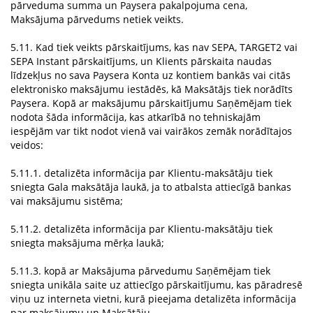
pārveduma summa un Paysera pakalpojuma cena,
Maksājuma pārvedums netiek veikts.
5.11. Kad tiek veikts pārskaitījums, kas nav SEPA, TARGET2 vai
SEPA Instant pārskaitījums, un Klients pārskaita naudas
līdzekļus no sava Paysera Konta uz kontiem bankās vai citās
elektronisko maksājumu iestādēs, kā Maksātājs tiek norādīts
Paysera. Kopā ar maksājumu pārskaitījumu Saņēmējam tiek
nodota šāda informācija, kas atkarībā no tehniskajām
iespējām var tikt nodot vienā vai vairākos zemāk norādītajos
veidos:
5.11.1. detalizēta informācija par Klientu-maksātāju tiek
sniegta Gala maksātāja laukā, ja to atbalsta attiecīgā bankas
vai maksājumu sistēma;
5.11.2. detalizēta informācija par Klientu-maksātāju tiek
sniegta maksājuma mērķa laukā;
5.11.3. kopā ar Maksājuma pārvedumu Saņēmējam tiek
sniegta unikāla saite uz attiecīgo pārskaitījumu, kas pāradresē
viņu uz interneta vietni, kurā pieejama detalizēta informācija
par maksājumu un Maksātāju.