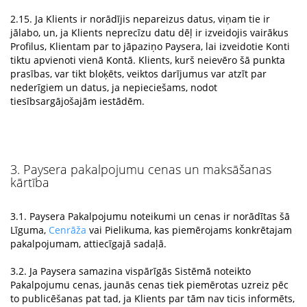
2.15. Ja Klients ir norādījis nepareizus datus, viņam tie ir
jālabo, un, ja Klients neprecīzu datu dēļ ir izveidojis vairākus
Profilus, Klientam par to jāpaziņo Paysera, lai izveidotie Konti
tiktu apvienoti vienā Kontā. Klients, kurš neievēro šā punkta
prasības, var tikt bloķēts, veiktos darījumus var atzīt par
nederīgiem un datus, ja nepieciešams, nodot
tiesībsargājošajām iestādēm.
3. Paysera pakalpojumu cenas un maksāšanas
kārtība
3.1. Paysera Pakalpojumu noteikumi un cenas ir norādītas šā
Līguma,
Cenrāža
vai Pielikuma, kas piemērojams konkrētajam
pakalpojumam, attiecīgajā sadaļā.
3.2. Ja Paysera samazina vispārīgās Sistēmā noteikto
Pakalpojumu cenas, jaunās cenas tiek piemērotas uzreiz pēc
to publicēšanas pat tad, ja Klients par tām nav ticis informēts,