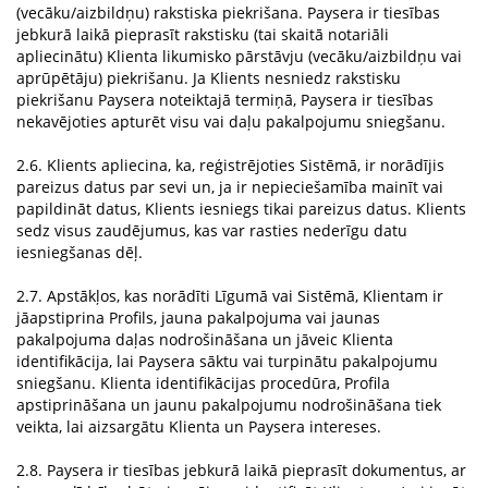
(vecāku/aizbildņu) rakstiska piekrišana. Paysera ir tiesības
jebkurā laikā pieprasīt rakstisku (tai skaitā notariāli
apliecinātu) Klienta likumisko pārstāvju (vecāku/aizbildņu vai
aprūpētāju) piekrišanu. Ja Klients nesniedz rakstisku
piekrišanu Paysera noteiktajā termiņā, Paysera ir tiesības
nekavējoties apturēt visu vai daļu pakalpojumu sniegšanu.
2.6. Klients apliecina, ka, reģistrējoties Sistēmā, ir norādījis
pareizus datus par sevi un, ja ir nepieciešamība mainīt vai
papildināt datus, Klients iesniegs tikai pareizus datus. Klients
sedz visus zaudējumus, kas var rasties nederīgu datu
iesniegšanas dēļ.
2.7. Apstākļos, kas norādīti Līgumā vai Sistēmā, Klientam ir
jāapstiprina Profils, jauna pakalpojuma vai jaunas
pakalpojuma daļas nodrošināšana un jāveic Klienta
identifikācija, lai Paysera sāktu vai turpinātu pakalpojumu
sniegšanu. Klienta identifikācijas procedūra, Profila
apstiprināšana un jaunu pakalpojumu nodrošināšana tiek
veikta, lai aizsargātu Klienta un Paysera intereses.
2.8. Paysera ir tiesības jebkurā laikā pieprasīt dokumentus, ar