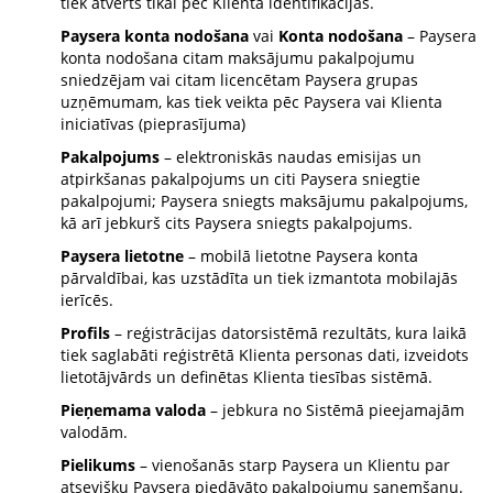
tiek atvērts tikai pēc Klienta identifikācijas.
Paysera konta nodošana
vai
Konta nodošana
– Paysera
konta nodošana citam maksājumu pakalpojumu
sniedzējam vai citam licencētam Paysera grupas
uzņēmumam, kas tiek veikta pēc Paysera vai Klienta
iniciatīvas (pieprasījuma)
Pakalpojums
– elektroniskās naudas emisijas un
atpirkšanas pakalpojums un citi Paysera sniegtie
pakalpojumi; Paysera sniegts maksājumu pakalpojums,
kā arī jebkurš cits Paysera sniegts pakalpojums.
Paysera lietotne
– mobilā lietotne Paysera konta
pārvaldībai, kas uzstādīta un tiek izmantota mobilajās
ierīcēs.
Profils
– reģistrācijas datorsistēmā rezultāts, kura laikā
tiek saglabāti reģistrētā Klienta personas dati, izveidots
lietotājvārds un definētas Klienta tiesības sistēmā.
Pieņemama valoda
– jebkura no Sistēmā pieejamajām
valodām.
Pielikums
– vienošanās starp Paysera un Klientu par
atsevišķu Paysera piedāvāto pakalpojumu saņemšanu.