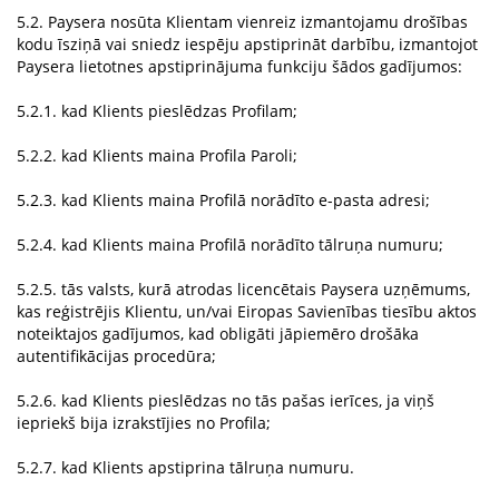
5.2. Paysera nosūta Klientam vienreiz izmantojamu drošības
kodu īsziņā vai sniedz iespēju apstiprināt darbību, izmantojot
Paysera lietotnes apstiprinājuma funkciju šādos gadījumos:
5.2.1. kad Klients pieslēdzas Profilam;
5.2.2. kad Klients maina Profila Paroli;
5.2.3. kad Klients maina Profilā norādīto e-pasta adresi;
5.2.4. kad Klients maina Profilā norādīto tālruņa numuru;
5.2.5. tās valsts, kurā atrodas licencētais Paysera uzņēmums,
kas reģistrējis Klientu, un/vai Eiropas Savienības tiesību aktos
noteiktajos gadījumos, kad obligāti jāpiemēro drošāka
autentifikācijas procedūra;
5.2.6. kad Klients pieslēdzas no tās pašas ierīces, ja viņš
iepriekš bija izrakstījies no Profila;
5.2.7. kad Klients apstiprina tālruņa numuru.