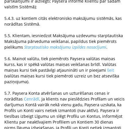
pārskaitījumi ir aizliegti; Paysera informē Klientu par šādām
valstīm Sistēmā);
5.4.3. uz kontiem citās elektronisko maksājumu sistēmās, kas
norādītas Sistēmā.
5.5. Klientam, iesniedzot Maksājuma uzdevumu starptautiska
Maksājuma pārveduma veikšanai, papildus tiek piemērots
pielikums
Starptautisko maksājumu izpildes nosacījumi
.
5.6. Mainot valūtu, tiek piemērots Paysera valūtas maiņas
kurss, kas ir spēkā valūtas maiņas veikšanas brīdī. Valūtas
maiņas kursi tiek pastāvīgi atjaunināti un ir pieejami
šeit
(valūtas maiņas kursi tiek piemēroti uzreiz un bez atsevišķa
paziņojuma).
5.7. Paysera Konta atvēršanas un uzturēšanas cenas ir
norādītas
Cenrādī
. Ja klients nav pieslēdzies Profilam un veicis
darījumus Kontā vairāk nekā vienu gadu, Paysera uzskata, ka
Profils un Konti vairs netiek izmantoti (nav aktīvi). Paysera ir
tiesības izbeigt Līgumu un slēgt Profilu un Kontus, informējot
Klientu par neaktīvajiem Profiliem un Kontiem 30 dienas
pirms līguma izbeigšanas, ja Profili un Konti netiek izmantoti