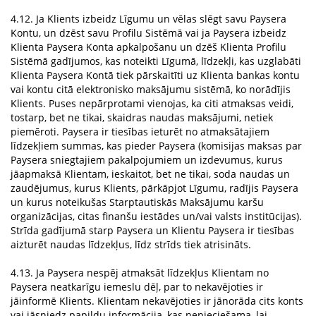
4.12. Ja Klients izbeidz Līgumu un vēlas slēgt savu Paysera
Kontu, un dzēst savu Profilu Sistēmā vai ja Paysera izbeidz
Klienta Paysera Konta apkalpošanu un dzēš Klienta Profilu
Sistēmā gadījumos, kas noteikti Līgumā, līdzekļi, kas uzglabāti
Klienta Paysera Kontā tiek pārskaitīti uz Klienta bankas kontu
vai kontu citā elektronisko maksājumu sistēmā, ko norādījis
Klients. Puses nepārprotami vienojas, ka citi atmaksas veidi,
tostarp, bet ne tikai, skaidras naudas maksājumi, netiek
piemēroti. Paysera ir tiesības ieturēt no atmaksātajiem
līdzekļiem summas, kas pieder Paysera (komisijas maksas par
Paysera sniegtajiem pakalpojumiem un izdevumus, kurus
jāapmaksā Klientam, ieskaitot, bet ne tikai, soda naudas un
zaudējumus, kurus Klients, pārkāpjot Līgumu, radījis Paysera
un kurus noteikušas Starptautiskās Maksājumu karšu
organizācijas, citas finanšu iestādes un/vai valsts institūcijas).
Strīda gadījumā starp Paysera un Klientu Paysera ir tiesības
aizturēt naudas līdzekļus, līdz strīds tiek atrisināts.
4.13. Ja Paysera nespēj atmaksāt līdzekļus Klientam no
Paysera neatkarīgu iemeslu dēļ, par to nekavējoties ir
jāinformē Klients. Klientam nekavējoties ir jānorāda cits konts
vai jāsniedz papildu informācija, kas nepieciešama, lai