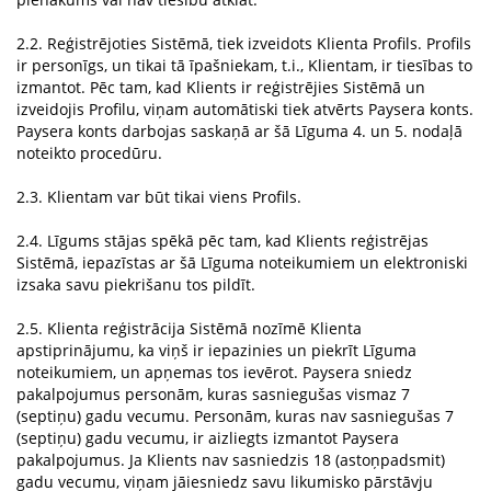
2.2. Reģistrējoties Sistēmā, tiek izveidots Klienta Profils. Profils
ir personīgs, un tikai tā īpašniekam, t.i., Klientam, ir tiesības to
izmantot. Pēc tam, kad Klients ir reģistrējies Sistēmā un
izveidojis Profilu, viņam automātiski tiek atvērts Paysera konts.
Paysera konts darbojas saskaņā ar šā Līguma 4. un 5. nodaļā
noteikto procedūru.
2.3. Klientam var būt tikai viens Profils.
2.4. Līgums stājas spēkā pēc tam, kad Klients reģistrējas
Sistēmā, iepazīstas ar šā Līguma noteikumiem un elektroniski
izsaka savu piekrišanu tos pildīt.
2.5. Klienta reģistrācija Sistēmā nozīmē Klienta
apstiprinājumu, ka viņš ir iepazinies un piekrīt Līguma
noteikumiem, un apņemas tos ievērot. Paysera sniedz
pakalpojumus personām, kuras sasniegušas vismaz 7
(septiņu) gadu vecumu. Personām, kuras nav sasniegušas 7
(septiņu) gadu vecumu, ir aizliegts izmantot Paysera
pakalpojumus. Ja Klients nav sasniedzis 18 (astoņpadsmit)
gadu vecumu, viņam jāiesniedz savu likumisko pārstāvju