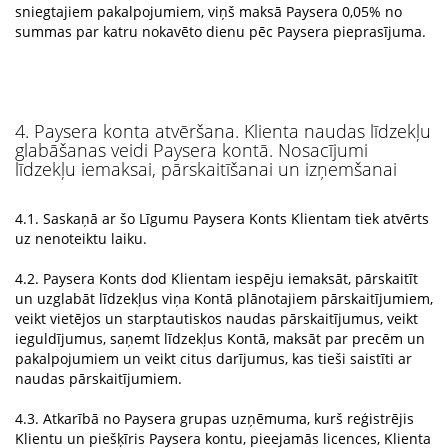
sniegtajiem pakalpojumiem, viņš maksā Paysera 0,05% no
summas par katru nokavēto dienu pēc Paysera pieprasījuma.
4. Paysera konta atvēršana. Klienta naudas līdzekļu
glabāšanas veidi Paysera kontā. Nosacījumi
līdzekļu iemaksai, pārskaitīšanai un izņemšanai
4.1. Saskaņā ar šo Līgumu Paysera Konts Klientam tiek atvērts
uz nenoteiktu laiku.
4.2. Paysera Konts dod Klientam iespēju iemaksāt, pārskaitīt
un uzglabāt līdzekļus viņa Kontā plānotajiem pārskaitījumiem,
veikt vietējos un starptautiskos naudas pārskaitījumus, veikt
ieguldījumus, saņemt līdzekļus Kontā, maksāt par precēm un
pakalpojumiem un veikt citus darījumus, kas tieši saistīti ar
naudas pārskaitījumiem.
4.3. Atkarībā no Paysera grupas uzņēmuma, kurš reģistrējis
Klientu un piešķīris Paysera kontu, pieejamās licences, Klienta