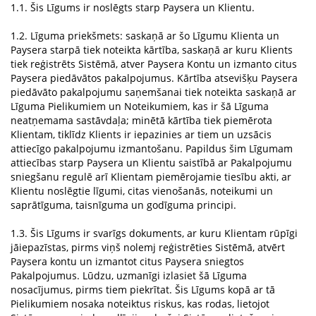
1.1. Šis Līgums ir noslēgts starp
Paysera
un
Klientu
.
1.2. Līguma priekšmets: saskaņā ar šo Līgumu Klienta un
Paysera starpā tiek noteikta kārtība, saskaņā ar kuru Klients
tiek reģistrēts Sistēmā, atver Paysera Kontu un izmanto citus
Paysera piedāvātos pakalpojumus. Kārtība atsevišķu Paysera
piedāvāto pakalpojumu saņemšanai tiek noteikta saskaņā ar
Līguma Pielikumiem un Noteikumiem, kas ir šā Līguma
neatņemama sastāvdaļa; minētā kārtība tiek piemērota
Klientam, tiklīdz Klients ir iepazinies ar tiem un uzsācis
attiecīgo pakalpojumu izmantošanu. Papildus šim Līgumam
attiecības starp Paysera un Klientu saistībā ar Pakalpojumu
sniegšanu regulē arī Klientam piemērojamie tiesību akti, ar
Klientu noslēgtie līgumi, citas vienošanās, noteikumi un
saprātīguma, taisnīguma un godīguma principi.
1.3. Šis Līgums ir svarīgs dokuments, ar kuru Klientam rūpīgi
jāiepazīstas, pirms viņš nolemj reģistrēties Sistēmā, atvērt
Paysera kontu un izmantot citus Paysera sniegtos
Pakalpojumus. Lūdzu, uzmanīgi izlasiet šā Līguma
nosacījumus, pirms tiem piekrītat. Šis Līgums kopā ar tā
Pielikumiem nosaka noteiktus riskus, kas rodas, lietojot