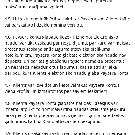
Unikāliem identifikatoriem, kas nepieciešami pareizai
maksājuma darījuma izpildei.
4.5. Līdzekļu nominālvērtība sakrīt ar Paysera kontā iemaksāto
vai pārskaitīto līdzekļu nominālvērtību.
4.6. Paysera kontā glabātie līdzekļi, izņemot Elektronisko
naudu, var tikt uzskatīti par noguldījumu, par kuru var maksāt
procentus saskaņā ar šā Līguma atsevišķa pielikuma
noteikumiem. Paysera kontā glabātā elektroniskā nauda nav
depozīts, un par tās glabāšanu Paysera nemaksā procentus
un nesniedz nekādus citus labumus, kas saistīti ar laika
periodu, kurā Klients elektronisko naudu glabā Paysera kontā.
4.7. Klients var izveidot un lietot vairākus Paysera Kontus
vienā Profilā, un izmantot tos pēc saviem ieskatiem.
4.8. Klienta Paysera kontā glabātos naudas līdzekļus var
izņemt (atpirkt) to nominālvērtībā naudas izteiksmē jebkurā
laikā pēc Klienta pieprasījuma, izņemot Līgumā paredzētos
gadījumus, kad uz Kontu attiecas ierobežojumi.
4.9. Klients izsaka savu vēlmi par naudas līdzekļu izņemšanu