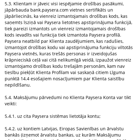
5.3. Klientam ir jāveic visi iespējamie drošības pasākumi,
jāpārbauda bank.paysera.com vietnes sertifikāts un
jāpārliecinās, ka vienreiz izmantojamais drošības kods, kas
saņemts īsziņā vai Paysera lietotnes apstiprinājuma funkcijā,
tiek pareizi izmantots un vienreiz izmantojamais drošības
kods ievadīts vai funkcija tiek izmantota Paysera profilā.
Paysera neatbild par Klienta zaudējumiem, kas radušies,
izmantojot drošības kodu vai apstiprinājuma funkciju viltotās
Paysera vietnēs, kuras trešās personas ir izveidojušas
krāpnieciskā ceļā vai citā nelikumīgā veidā, izpaužot vienreiz
izmantojamo drošības kodu trešajām personām, kam nav
tiesību piekļūt Klienta Profilam vai saskaņā citiem Līguma
punktā 14.4 esošajiem nosacījumiem par Klienta saistību
nepildīšanu.
5.4. Maksājumu pārvedumi no Klienta Paysera Konta var tikt
veikti:
5.4.1. uz cita Paysera sistēmas lietotāja kontu;
5.4.2. uz kontiem Latvijas, Eiropas Savienības un ārvalstu
bankās (izņemot ārvalstu bankas, uz kurām Maksājumu