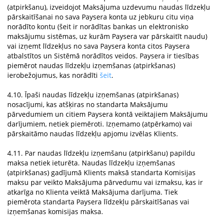
(atpirkšanu), izveidojot Maksājuma uzdevumu naudas līdzekļu
pārskaitīšanai no sava Paysera konta uz jebkuru citu viņa
norādīto kontu (šeit ir norādītas bankas un elektronisko
maksājumu sistēmas, uz kurām Paysera var pārskaitīt naudu)
vai izņemt līdzekļus no sava Paysera konta citos Paysera
atbalstītos un Sistēmā norādītos veidos. Paysera ir tiesības
piemērot naudas līdzekļu izņemšanas (atpirkšanas)
ierobežojumus, kas norādīti
šeit
.
4.10. Īpaši naudas līdzekļu izņemšanas (atpirkšanas)
nosacījumi, kas atšķiras no standarta Maksājumu
pārvedumiem un citiem Paysera kontā veiktajiem Maksājumu
darījumiem, netiek piemēroti. Izņemamo (atpērkamo) vai
pārskaitāmo naudas līdzekļu apjomu izvēlas Klients.
4.11. Par naudas līdzekļu izņemšanu (atpirkšanu) papildu
maksa netiek ieturēta. Naudas līdzekļu izņemšanas
(atpirkšanas) gadījumā Klients maksā standarta Komisijas
maksu par veikto Maksājuma pārvedumu vai izmaksu, kas ir
atkarīga no Klienta veiktā Maksājuma darījuma. Tiek
piemērota standarta Paysera līdzekļu pārskaitīšanas vai
izņemšanas komisijas maksa.