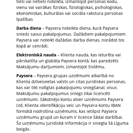
tieši vai netieši noteikta, izmantojot personas kodu,
vienu vai vairākas fiziskas, fizioloģiskas, psiholoģiskas,
ekonomiskas, kulturālas vai sociāla rakstura personas
īpašības
Darba diena
– Paysera noteikta diena, kurā Paysera
sniedz savus pakalpojumus. Dažādiem pakalpojumiem
Paysera var noteikt dažādas darba dienas, norādot tos
kopā ar cenrādi.
Elektroniskā nauda
– Klienta nauda, kas ieturēta vai
pārskaitīta un glabāta Paysera kontā, kas paredzēts
Maksājumu darījumiem, izmantojot Sistēmu.
Paysera
– Paysera grupas uzņēmumi atkarībā no
Klienta dzīvesvietas valsts un citas juridiskas personas,
kas var tikt nolīgtas pakalpojumu sniegšanai; visus
Maksājumu pakalpojumus sniegs tikai licencēti
uzņēmumi. Sākotnējo kontu atver uzņēmums Paysera
Ltd, Klienta identifikāciju veic un Paysera kontu IBAN
formātā nodrošina uzņēmums, kas ietilpst Paysera
uzņēmumu grupā un kuram ir licence šādai darbībai.
Šo uzņēmumu juridiskā informācija ir sniegta šā Līguma
beigās.