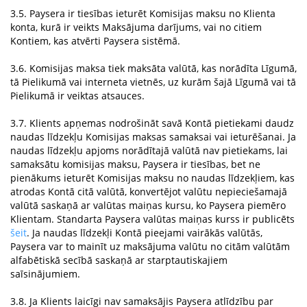
3.5. Paysera ir tiesības ieturēt Komisijas maksu no Klienta
konta, kurā ir veikts Maksājuma darījums, vai no citiem
Kontiem, kas atvērti Paysera sistēmā.
3.6. Komisijas maksa tiek maksāta valūtā, kas norādīta Līgumā,
tā Pielikumā vai interneta vietnēs, uz kurām šajā Līgumā vai tā
Pielikumā ir veiktas atsauces.
3.7. Klients apņemas nodrošināt savā Kontā pietiekami daudz
naudas līdzekļu Komisijas maksas samaksai vai ieturēšanai. Ja
naudas līdzekļu apjoms norādītajā valūtā nav pietiekams, lai
samaksātu komisijas maksu, Paysera ir tiesības, bet ne
pienākums ieturēt Komisijas maksu no naudas līdzekļiem, kas
atrodas Kontā citā valūtā, konvertējot valūtu nepieciešamajā
valūtā saskaņā ar valūtas maiņas kursu, ko Paysera piemēro
Klientam. Standarta Paysera valūtas maiņas kurss ir publicēts
šeit
. Ja naudas līdzekļi Kontā pieejami vairākās valūtās,
Paysera var to mainīt uz maksājuma valūtu no citām valūtām
alfabētiskā secībā saskaņā ar starptautiskajiem
saīsinājumiem.
3.8. Ja Klients laicīgi nav samaksājis Paysera atlīdzību par