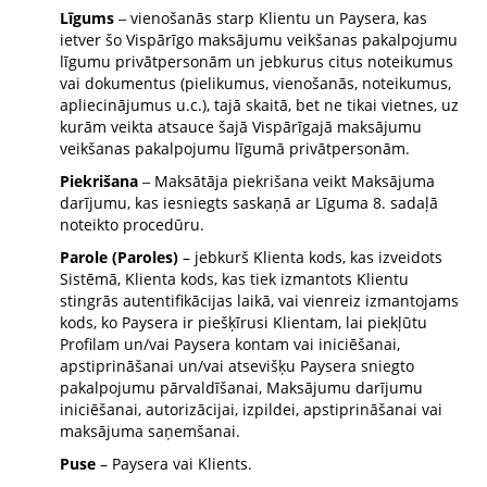
Līgums
vienošanās starp Klientu un Paysera, kas
–
ietver šo Vispārīgo maksājumu veikšanas pakalpojumu
līgumu privātpersonām un jebkurus citus noteikumus
vai dokumentus (pielikumus, vienošanās, noteikumus,
apliecinājumus u.c.), tajā skaitā, bet ne tikai vietnes, uz
kurām veikta atsauce šajā Vispārīgajā maksājumu
veikšanas pakalpojumu līgumā privātpersonām.
Piekrišana
Maksātāja piekrišana veikt Maksājuma
–
darījumu, kas iesniegts saskaņā ar Līguma 8. sadaļā
noteikto procedūru.
Parole (Paroles)
– jebkurš Klienta kods, kas izveidots
Sistēmā, Klienta kods, kas tiek izmantots Klientu
stingrās autentifikācijas laikā, vai vienreiz izmantojams
kods, ko Paysera ir piešķīrusi Klientam, lai piekļūtu
Profilam un/vai Paysera kontam vai iniciēšanai,
apstiprināšanai un/vai atsevišķu Paysera sniegto
pakalpojumu pārvaldīšanai, Maksājumu darījumu
iniciēšanai, autorizācijai, izpildei, apstiprināšanai vai
maksājuma saņemšanai.
Puse
– Paysera vai Klients.