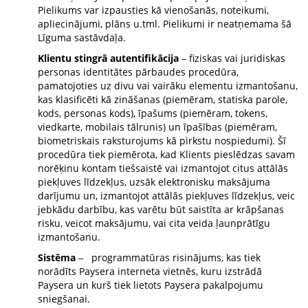
Pielikums var izpausties kā vienošanās, noteikumi,
apliecinājumi, plāns u.tml. Pielikumi ir neatņemama šā
Līguma sastāvdaļa.
Klientu stingrā autentifikācija
– fiziskas vai juridiskas
personas identitātes pārbaudes procedūra,
pamatojoties uz divu vai vairāku elementu izmantošanu,
kas klasificēti kā zināšanas (piemēram, statiska parole,
kods, personas kods), īpašums (piemēram, tokens,
viedkarte, mobilais tālrunis) un īpašības (piemēram,
biometriskais raksturojums kā pirkstu nospiedumi). Šī
procedūra tiek piemērota, kad Klients pieslēdzas savam
norēķinu kontam tiešsaistē vai izmantojot citus attālās
piekļuves līdzekļus, uzsāk elektronisku maksājuma
darījumu un, izmantojot attālās piekļuves līdzekļus, veic
jebkādu darbību, kas varētu būt saistīta ar krāpšanas
risku, veicot maksājumu, vai cita veida ļaunprātīgu
izmantošanu.
Sistēma
programmatūras risinājums, kas tiek
–
norādīts Paysera interneta vietnēs, kuru izstrādā
Paysera un kurš tiek lietots Paysera pakalpojumu
sniegšanai.