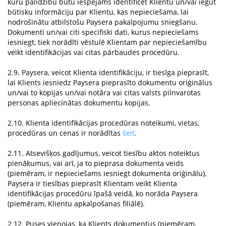
kuru palīdzību būtu iespējams identificēt Klientu un/vai iegūt
būtisku informāciju par Klientu, kas nepieciešama, lai
nodrošinātu atbilstošu Paysera pakalpojumu sniegšanu.
Dokumenti un/vai citi specifiski dati, kurus nepieciešams
iesniegt, tiek norādīti vēstulē Klientam par nepieciešamību
veikt identifikācijas vai citas pārbaudes procedūru.
2.9. Paysera, veicot Klienta identifikāciju, ir tiesīga pieprasīt,
lai Klients iesniedz Paysera pieprasīto dokumentu oriģinālus
un/vai to kopijas un/vai notāra vai citas valsts pilnvarotas
personas apliecinātas dokumentu kopijas.
2.10. Klienta identifikācijas procedūras noteikumi, vietas,
procedūras un cenas ir norādītas
šeit
.
2.11. Atsevišķos gadījumus, veicot tiesību aktos noteiktus
pienākumus, vai arī, ja to pieprasa dokumenta veids
(piemēram, ir nepieciešams iesniegt dokumenta oriģinālu),
Paysera ir tiesības pieprasīt Klientam veikt Klienta
identifikācijas procedūru īpašā veidā, ko norāda Paysera
(piemēram, Klientu apkalpošanas filiālē).
2.12. Puses vienojas, ka Klients dokumentus (piemēram,